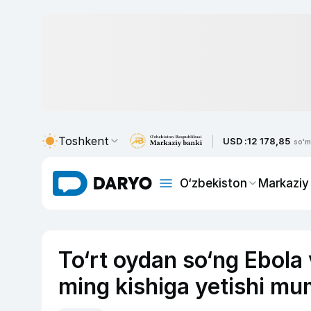
Toshkent
USD :
12 178,85
so'm
O‘zbekiston
Markaziy
To‘rt oydan so‘ng Ebola 
ming kishiga yetishi mu