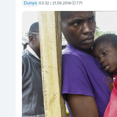
Dunyo
03:32 / 21.09.2014
771