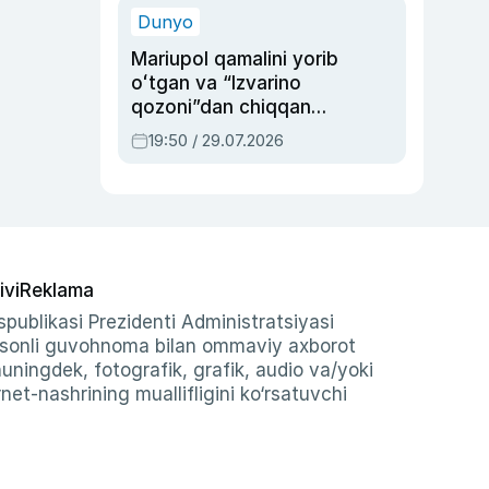
Dunyo
Mariupol qamalini yorib
oʻtgan va “Izvarino
qozoni”dan chiqqan
qahramon — Ukraina
19:50 / 29.07.2026
armiyasi bosh
qoʻmondoni Drapatiy
haqida
ivi
Reklama
publikasi Prezidenti Administratsiyasi
-sonli guvohnoma bilan ommaviy axborot
shuningdek, fotografik, grafik, audio va/yoki
et-nashrining muallifligini ko‘rsatuvchi