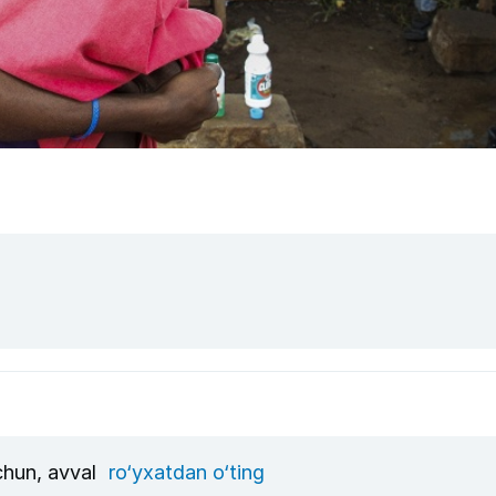
uchun, avval
ro‘yxatdan o‘ting