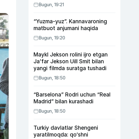
Bugun, 19:21
“Yuzma-yuz”. Kannavaroning
matbuot anjumani haqida
Bugun, 19:20
Maykl Jekson rolini ijro etgan
Ja’far Jekson Uill Smit bilan
yangi filmda suratga tushadi
Bugun, 18:50
“Barselona” Rodri uchun “Real
Madrid” bilan kurashadi
Bugun, 18:50
Turkiy davlatlar Shengeni
yaratilmoqda: qo‘shni