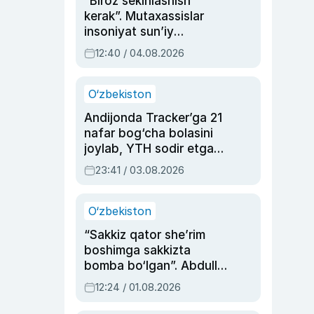
“Biroz sekinlashish
kerak”. Mutaxassislar
insoniyat sun’iy
intellektni boshqara
12:40 / 04.08.2026
olmay qolishidan xavotir
bildirdi
O‘zbekiston
Andijonda Tracker’ga 21
nafar bog‘cha bolasini
joylab, YTH sodir etgan
ayolga sud hukmi o‘qildi
23:41 / 03.08.2026
O‘zbekiston
“Sakkiz qator she’rim
boshimga sakkizta
bomba bo‘lgan”. Abdulla
Oripovni siyosiy
12:24 / 01.08.2026
ayblovlardan asrab
qolgan voqea