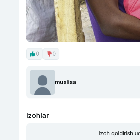
0
0
muxlisa
Izohlar
Izoh qoldirish 