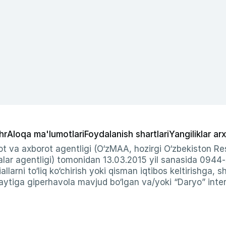
hr
Aloqa ma'lumotlari
Foydalanish shartlari
Yangiliklar arx
t va axborot agentligi (O‘zMAA, hozirgi O‘zbekiston Res
ar agentligi) tomonidan 13.03.2015 yil sanasida 0944
allarni to‘liq ko‘chirish yoki qisman iqtibos keltirishga, 
ytiga giperhavola mavjud bo‘lgan va/yoki “Daryo” intern