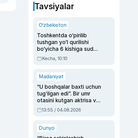
Tavsiyalar
O‘zbekiston
Toshkentda o‘pirilib
tushgan yo‘l qurilishi
bo‘yicha 6 kishiga sud
hukmi o‘qildi
Kecha, 10:10
Madaniyat
“U boshqalar baxti uchun
tug‘ilgan edi”. Bir umr
otasini kutgan aktrisa va
dublyaj ustasi Rimma
13:55 / 04.08.2026
Ahmedovaning
sinovlarga to‘la hayoti
Dunyo