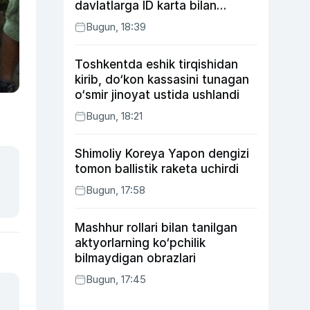
davlatlarga ID karta bilan
boriladi
Bugun, 18:39
Toshkentda eshik tirqishidan
kirib, do‘kon kassasini tunagan
o‘smir jinoyat ustida ushlandi
Bugun, 18:21
Shimoliy Koreya Yapon dengizi
tomon ballistik raketa uchirdi
Bugun, 17:58
Mashhur rollari bilan tanilgan
aktyorlarning ko‘pchilik
bilmaydigan obrazlari
Bugun, 17:45