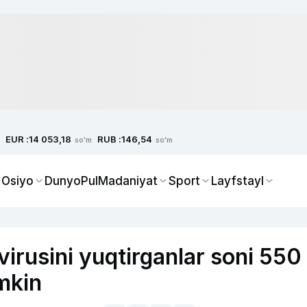
EUR :
RUB :
14 053,18
146,54
so'm
so'm
 Osiyo
Dunyo
Pul
Madaniyat
Sport
Layfstayl
virusini yuqtirganlar soni 550
mkin