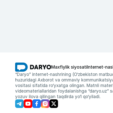
Maxfiylik siyosati
Internet-nas
“Daryo” internet-nashrining (O‘zbekiston matbuo
huzuridagi Axborot va ommaviy kommunikatsiyal
vositasi sifatida ro‘yxatga olingan. Matnli materi
videomateriallaridan foydalanishga “daryo.uz” sa
yozuv ilova qilingan taqdirda yo‘l qo‘yiladi.