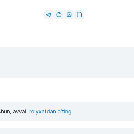
uchun, avval
ro‘yxatdan o‘ting