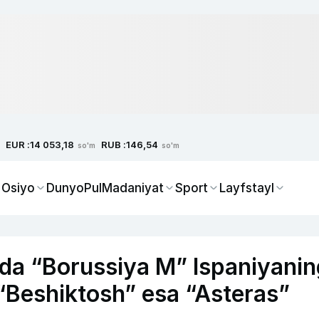
EUR :
RUB :
14 053,18
146,54
so'm
so'm
 Osiyo
Dunyo
Pul
Madaniyat
Sport
Layfstayl
rida “Borussiya M” Ispaniyanin
, “Beshiktosh” esa “Asteras”