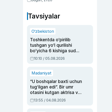
Tavsiyalar
O‘zbekiston
Toshkentda o‘pirilib
tushgan yo‘l qurilishi
bo‘yicha 6 kishiga sud
hukmi o‘qildi
10:10 / 05.08.2026
Madaniyat
“U boshqalar baxti uchun
tug‘ilgan edi”. Bir umr
otasini kutgan aktrisa va
dublyaj ustasi Rimma
13:55 / 04.08.2026
Ahmedovaning
sinovlarga to‘la hayoti