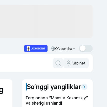
O‘zbekcha
Kabinet
So‘nggi yangiliklar
g
Farg‘onada “Mansur Kazanskiy”
va sherigi ushlandi