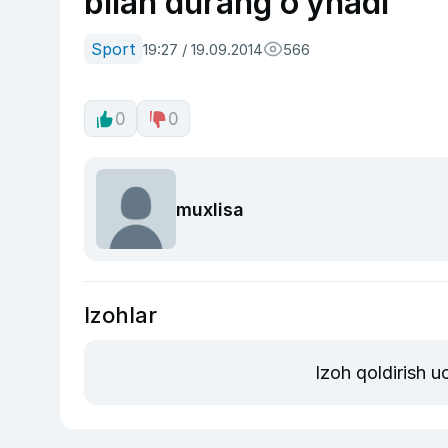
bilan durang o‘ynadi
Sport
19:27 / 19.09.2014
566
0
0
muxlisa
Izohlar
Izoh qoldirish 