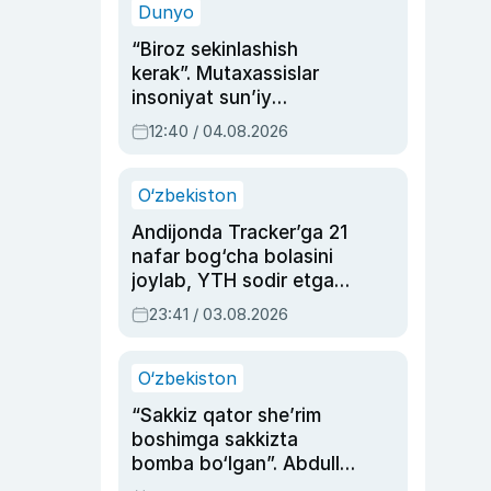
Dunyo
“Biroz sekinlashish
kerak”. Mutaxassislar
insoniyat sun’iy
intellektni boshqara
12:40 / 04.08.2026
olmay qolishidan xavotir
bildirdi
O‘zbekiston
Andijonda Tracker’ga 21
nafar bog‘cha bolasini
joylab, YTH sodir etgan
ayolga sud hukmi o‘qildi
23:41 / 03.08.2026
O‘zbekiston
“Sakkiz qator she’rim
boshimga sakkizta
bomba bo‘lgan”. Abdulla
Oripovni siyosiy