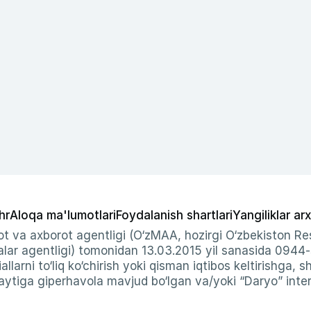
hr
Aloqa ma'lumotlari
Foydalanish shartlari
Yangiliklar arx
t va axborot agentligi (O‘zMAA, hozirgi O‘zbekiston Res
ar agentligi) tomonidan 13.03.2015 yil sanasida 0944
allarni to‘liq ko‘chirish yoki qisman iqtibos keltirishga, 
ytiga giperhavola mavjud bo‘lgan va/yoki “Daryo” intern