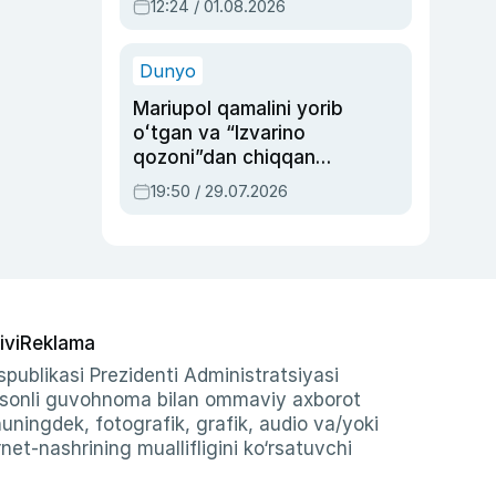
12:24 / 01.08.2026
ayblovlardan asrab
qolgan voqea
Dunyo
Mariupol qamalini yorib
oʻtgan va “Izvarino
qozoni”dan chiqqan
qahramon — Ukraina
19:50 / 29.07.2026
armiyasi bosh
qoʻmondoni Drapatiy
haqida
ivi
Reklama
publikasi Prezidenti Administratsiyasi
-sonli guvohnoma bilan ommaviy axborot
shuningdek, fotografik, grafik, audio va/yoki
et-nashrining muallifligini ko‘rsatuvchi