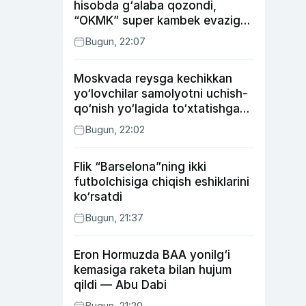
hisobda g‘alaba qozondi,
“OKMK” super kambek evaziga
“Bunyodkor”dan ustun keldi,
Bugun, 22:07
“Nasaf” durang qayd etdi
Moskvada reysga kechikkan
yo‘lovchilar samolyotni uchish-
qo‘nish yo‘lagida to‘xtatishga
urindi (video)
Bugun, 22:02
Flik “Barselona”ning ikki
futbolchisiga chiqish eshiklarini
ko‘rsatdi
Bugun, 21:37
Eron Hormuzda BAA yonilg‘i
kemasiga raketa bilan hujum
qildi — Abu Dabi
Bugun, 21:20