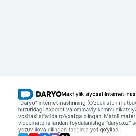
Maxfiylik siyosati
Internet-nas
“Daryo” internet-nashrining (O‘zbekiston matbuo
huzuridagi Axborot va ommaviy kommunikatsiyal
vositasi sifatida ro‘yxatga olingan. Matnli materi
videomateriallaridan foydalanishga “daryo.uz” sa
yozuv ilova qilingan taqdirda yo‘l qo‘yiladi.