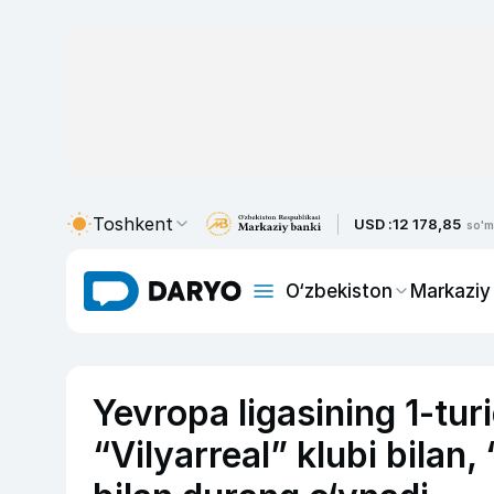
Toshkent
USD :
12 178,85
so'm
O‘zbekiston
Markaziy
Yevropa ligasining 1-tu
“Vilyarreal” klubi bilan