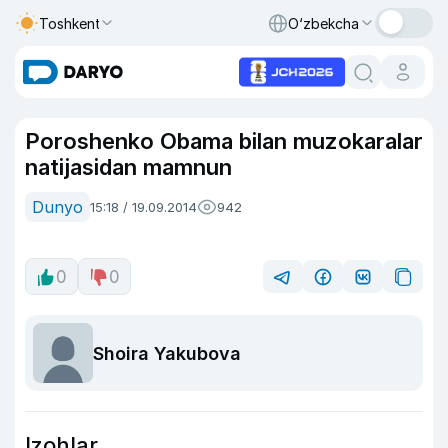
Toshkent
O‘zbekcha
Poroshenko Obama bilan muzokaralar
natijasidan mamnun
Dunyo
15:18 / 19.09.2014
942
0
0
Shoira Yakubova
Izohlar