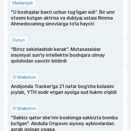
Madaniyat
“U boshqalar baxti uchun tug‘ilgan edi”. Bir umr
otasini kutgan aktrisa va dublyaj ustasi Rimma
Ahmedovaning sinovlarga to‘la hayoti
Dunyo
“Biroz sekinlashish kerak”. Mutaxassislar
insoniyat sun’iy intellektni boshqara olmay
qolishidan xavotir bildirdi
O‘zbekiston
Andijonda Tracker’ga 21 nafar bog‘cha bolasini
joylab, YTH sodir etgan ayolga sud hukmi o‘qildi
O‘zbekiston
“Sakkiz qator she’rim boshimga sakkizta bomba
bo‘lgan”. Abdulla Oripovni siyosiy ayblovlardan
asrab qolgan voqea