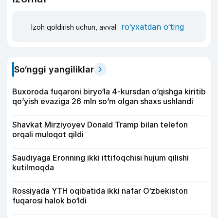
ro‘yxatdan o‘ting
Izoh qoldirish uchun, avval
So‘nggi yangiliklar
Buxoroda fuqaroni biryo‘la 4-kursdan o’qishga kiritib
qo’yish evaziga 26 mln so’m olgan shaxs ushlandi
Shavkat Mirziyoyev Donald Tramp bilan telefon
orqali muloqot qildi
Saudiyaga Eronning ikki ittifoqchisi hujum qilishi
kutilmoqda
Rossiyada YTH oqibatida ikki nafar O‘zbekiston
fuqarosi halok bo‘ldi