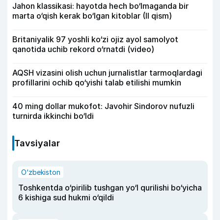
Jahon klassikasi: hayotda hech bo‘lmaganda bir
marta o‘qish kerak bo‘lgan kitoblar (II qism)
Britaniyalik 97 yoshli ko‘zi ojiz ayol samolyot
qanotida uchib rekord o‘rnatdi (video)
AQSH vizasini olish uchun jurnalistlar tarmoqlardagi
profillarini ochib qo‘yishi talab etilishi mumkin
40 ming dollar mukofot: Javohir Sindorov nufuzli
turnirda ikkinchi bo‘ldi
Tavsiyalar
O‘zbekiston
Toshkentda o‘pirilib tushgan yo‘l qurilishi bo‘yicha
6 kishiga sud hukmi o‘qildi