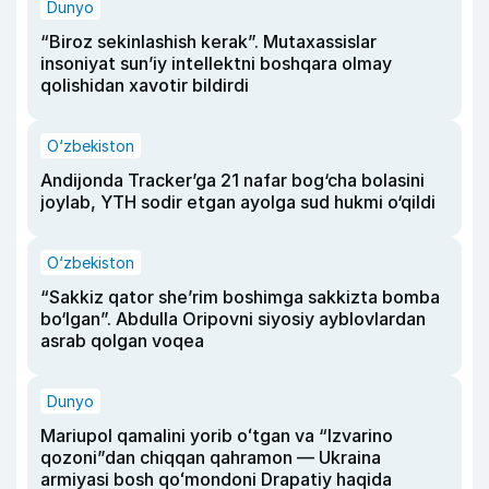
Dunyo
“Biroz sekinlashish kerak”. Mutaxassislar
insoniyat sun’iy intellektni boshqara olmay
qolishidan xavotir bildirdi
O‘zbekiston
Andijonda Tracker’ga 21 nafar bog‘cha bolasini
joylab, YTH sodir etgan ayolga sud hukmi o‘qildi
O‘zbekiston
“Sakkiz qator she’rim boshimga sakkizta bomba
bo‘lgan”. Abdulla Oripovni siyosiy ayblovlardan
asrab qolgan voqea
Dunyo
Mariupol qamalini yorib oʻtgan va “Izvarino
qozoni”dan chiqqan qahramon — Ukraina
armiyasi bosh qoʻmondoni Drapatiy haqida