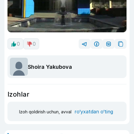
0
0
Shoira Yakubova
Izohlar
ro‘yxatdan o‘ting
Izoh qoldirish uchun, avval