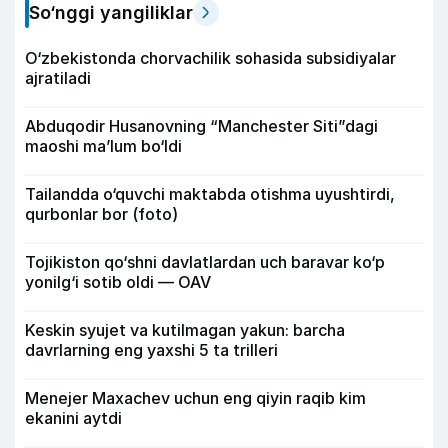
So‘nggi yangiliklar
O‘zbekistonda chorvachilik sohasida subsidiyalar
ajratiladi
Abduqodir Husanovning “Manchester Siti”dagi
maoshi ma’lum bo‘ldi
Tailandda o‘quvchi maktabda otishma uyushtirdi,
qurbonlar bor (foto)
Tojikiston qo‘shni davlatlardan uch baravar ko‘p
yonilg‘i sotib oldi — OAV
Keskin syujet va kutilmagan yakun: barcha
davrlarning eng yaxshi 5 ta trilleri
Menejer Maxachev uchun eng qiyin raqib kim
ekanini aytdi