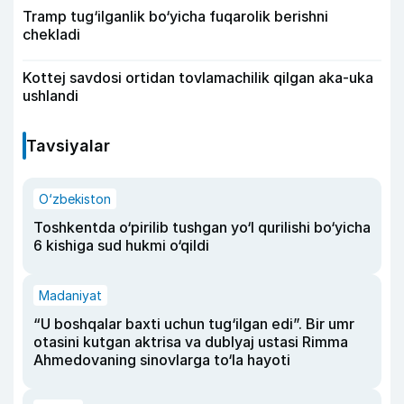
Tramp tug‘ilganlik bo‘yicha fuqarolik berishni
chekladi
Kottej savdosi ortidan tovlamachilik qilgan aka-uka
ushlandi
Tavsiyalar
O‘zbekiston
Toshkentda o‘pirilib tushgan yo‘l qurilishi bo‘yicha
6 kishiga sud hukmi o‘qildi
Madaniyat
“U boshqalar baxti uchun tug‘ilgan edi”. Bir umr
otasini kutgan aktrisa va dublyaj ustasi Rimma
Ahmedovaning sinovlarga to‘la hayoti