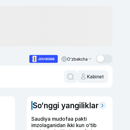
O‘zbekcha
Kabinet
So‘nggi yangiliklar
Saudiya mudofaa pakti
imzolaganidan ikki kun o‘tib