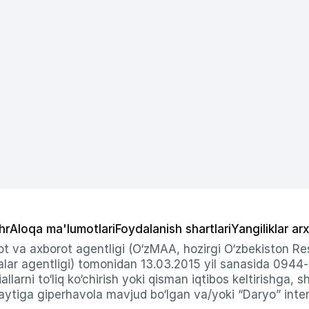
hr
Aloqa ma'lumotlari
Foydalanish shartlari
Yangiliklar arx
t va axborot agentligi (O‘zMAA, hozirgi O‘zbekiston Res
ar agentligi) tomonidan 13.03.2015 yil sanasida 0944
allarni to‘liq ko‘chirish yoki qisman iqtibos keltirishga, 
ytiga giperhavola mavjud bo‘lgan va/yoki “Daryo” intern