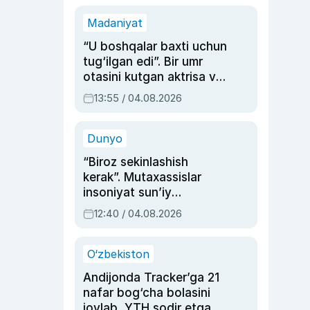
Madaniyat
“U boshqalar baxti uchun
tug‘ilgan edi”. Bir umr
otasini kutgan aktrisa va
dublyaj ustasi Rimma
13:55 / 04.08.2026
Ahmedovaning
sinovlarga to‘la hayoti
Dunyo
“Biroz sekinlashish
kerak”. Mutaxassislar
insoniyat sun’iy
intellektni boshqara
12:40 / 04.08.2026
olmay qolishidan xavotir
bildirdi
O‘zbekiston
Andijonda Tracker’ga 21
nafar bog‘cha bolasini
joylab, YTH sodir etgan