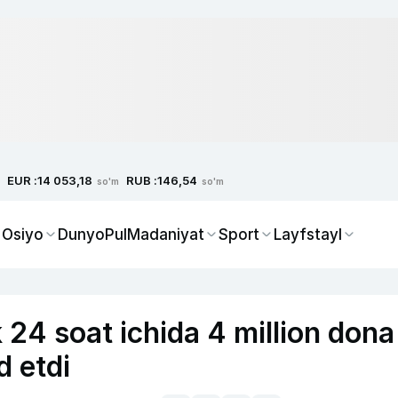
EUR :
RUB :
14 053,18
146,54
so'm
so'm
 Osiyo
Dunyo
Pul
Madaniyat
Sport
Layfstayl
k 24 soat ichida 4 million dona
d etdi