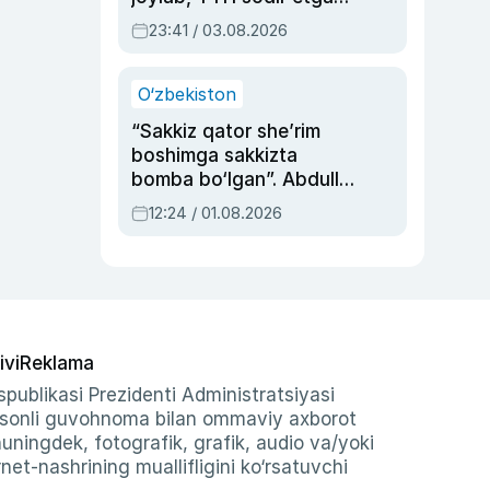
ayolga sud hukmi o‘qildi
23:41 / 03.08.2026
O‘zbekiston
“Sakkiz qator she’rim
boshimga sakkizta
bomba bo‘lgan”. Abdulla
Oripovni siyosiy
12:24 / 01.08.2026
ayblovlardan asrab
qolgan voqea
ivi
Reklama
publikasi Prezidenti Administratsiyasi
-sonli guvohnoma bilan ommaviy axborot
shuningdek, fotografik, grafik, audio va/yoki
et-nashrining muallifligini ko‘rsatuvchi