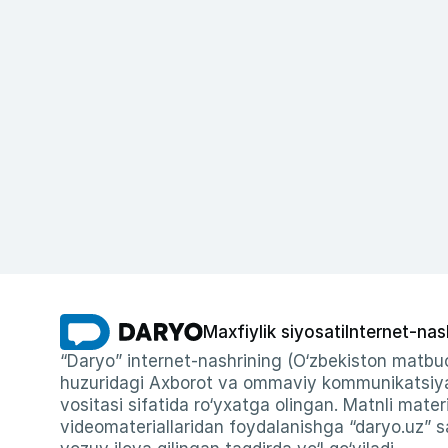
Maxfiylik siyosati
Internet-nas
“Daryo” internet-nashrining (O‘zbekiston matbuo
huzuridagi Axborot va ommaviy kommunikatsiyal
vositasi sifatida ro‘yxatga olingan. Matnli materi
videomateriallaridan foydalanishga “daryo.uz” sa