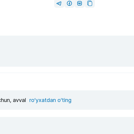
uchun, avval
ro‘yxatdan o‘ting