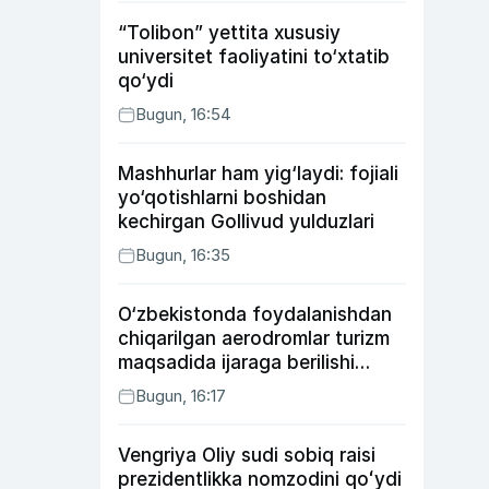
“Tolibon” yettita xususiy
universitet faoliyatini to‘xtatib
qo‘ydi
Bugun, 16:54
Mashhurlar ham yig‘laydi: fojiali
yo‘qotishlarni boshidan
kechirgan Gollivud yulduzlari
Bugun, 16:35
O‘zbekistonda foydalanishdan
chiqarilgan aerodromlar turizm
maqsadida ijaraga berilishi
mumkin
Bugun, 16:17
Vengriya Oliy sudi sobiq raisi
prezidentlikka nomzodini qoʻydi