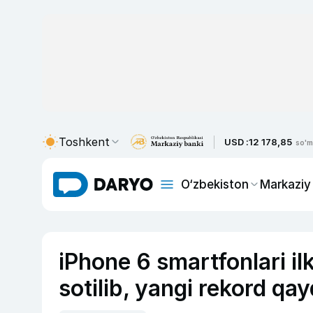
Toshkent
USD :
12 178,85
so'm
O‘zbekiston
Markaziy
iPhone 6 smartfonlari il
sotilib, yangi rekord qay