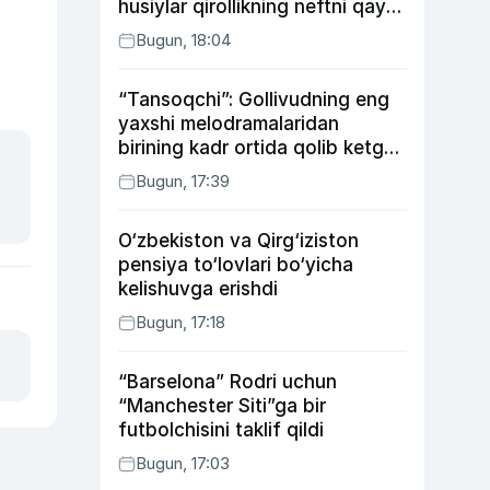
husiylar qirollikning neftni qayta
ishlash zavodiga hujum qildi
Bugun, 18:04
“Tansoqchi”: Gollivudning eng
yaxshi melodramalaridan
birining kadr ortida qolib ketgan
voqealari
Bugun, 17:39
O‘zbekiston va Qirg‘iziston
pensiya to‘lovlari bo‘yicha
kelishuvga erishdi
Bugun, 17:18
“Barselona” Rodri uchun
“Manchester Siti”ga bir
futbolchisini taklif qildi
Bugun, 17:03