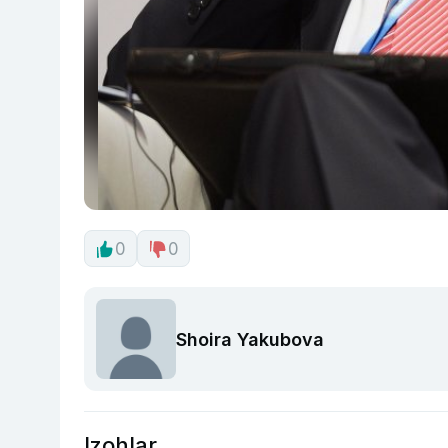
0
0
Shoira Yakubova
Izohlar