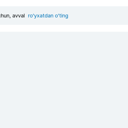
uchun, avval
ro‘yxatdan o‘ting