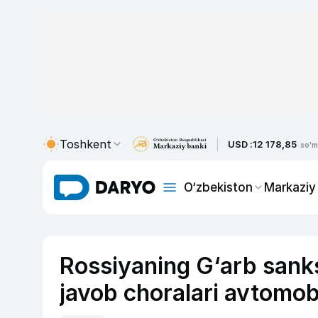
Toshkent
USD :
12 178,85
so'm
O‘zbekiston
Markaziy
Rossiyaning G‘arb sanks
javob choralari avtomobi