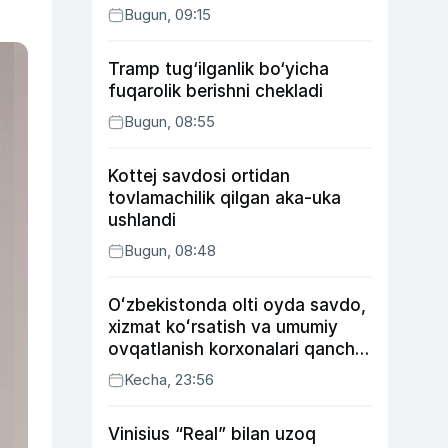
Bugun, 09:15
Tramp tug‘ilganlik bo‘yicha
fuqarolik berishni chekladi
Bugun, 08:55
Kottej savdosi ortidan
tovlamachilik qilgan aka-uka
ushlandi
Bugun, 08:48
Oʻzbekistonda olti oyda savdo,
xizmat koʻrsatish va umumiy
ovqatlanish korxonalari qancha
soliq toʻlagani ochiqlandi
Kecha, 23:56
Vinisius “Real” bilan uzoq