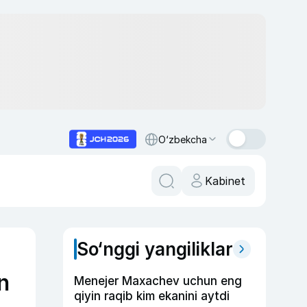
O‘zbekcha
Kabinet
So‘nggi yangiliklar
n
Menejer Maxachev uchun eng
qiyin raqib kim ekanini aytdi