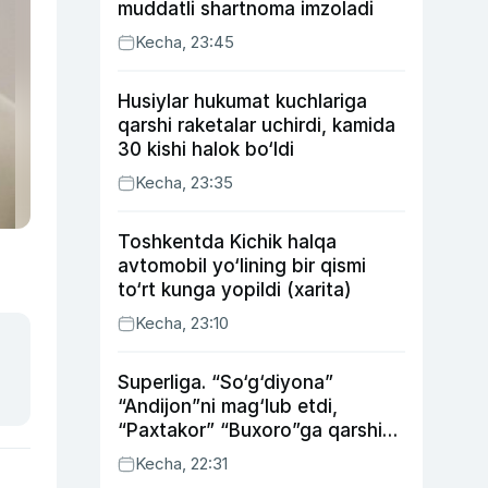
muddatli shartnoma imzoladi
Kecha, 23:45
Husiylar hukumat kuchlariga
qarshi raketalar uchirdi, kamida
30 kishi halok bo‘ldi
Kecha, 23:35
Toshkentda Kichik halqa
avtomobil yo‘lining bir qismi
to‘rt kunga yopildi (xarita)
Kecha, 23:10
Superliga. “So‘g‘diyona”
“Andijon”ni mag‘lub etdi,
“Paxtakor” “Buxoro”ga qarshi
bahsda g‘alabani qo‘ldan
Kecha, 22:31
chiqardi