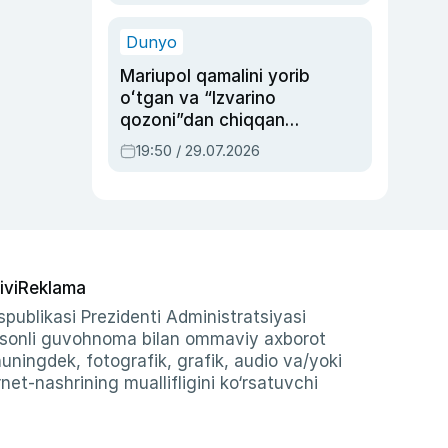
qolgan voqea
Dunyo
Mariupol qamalini yorib
oʻtgan va “Izvarino
qozoni”dan chiqqan
qahramon — Ukraina
19:50 / 29.07.2026
armiyasi bosh
qoʻmondoni Drapatiy
haqida
ivi
Reklama
publikasi Prezidenti Administratsiyasi
-sonli guvohnoma bilan ommaviy axborot
shuningdek, fotografik, grafik, audio va/yoki
et-nashrining muallifligini ko‘rsatuvchi