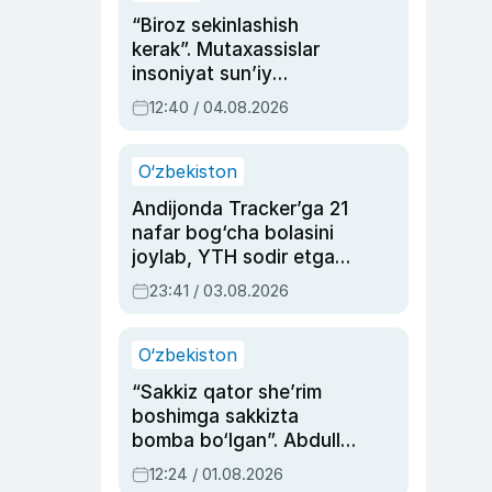
“Biroz sekinlashish
kerak”. Mutaxassislar
insoniyat sun’iy
intellektni boshqara
12:40 / 04.08.2026
olmay qolishidan xavotir
bildirdi
O‘zbekiston
Andijonda Tracker’ga 21
nafar bog‘cha bolasini
joylab, YTH sodir etgan
ayolga sud hukmi o‘qildi
23:41 / 03.08.2026
O‘zbekiston
“Sakkiz qator she’rim
boshimga sakkizta
bomba bo‘lgan”. Abdulla
Oripovni siyosiy
12:24 / 01.08.2026
ayblovlardan asrab