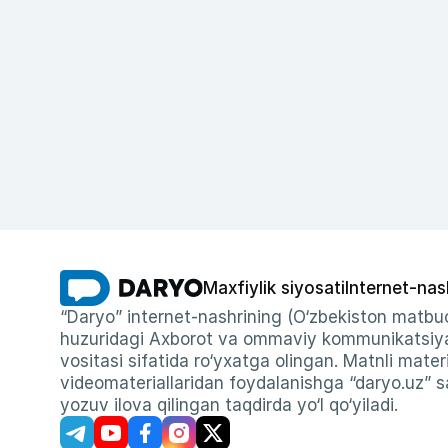
Maxfiylik siyosati
Internet-nas
“Daryo” internet-nashrining (O‘zbekiston matbuo
huzuridagi Axborot va ommaviy kommunikatsiyal
vositasi sifatida ro‘yxatga olingan. Matnli materi
videomateriallaridan foydalanishga “daryo.uz” sa
yozuv ilova qilingan taqdirda yo‘l qo‘yiladi.