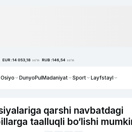
EUR :
RUB :
14 053,18
146,54
so'm
so'm
 Osiyo
Dunyo
Pul
Madaniyat
Sport
Layfstayl
iyalariga qarshi navbatdagi
llarga taalluqli bo‘lishi mumki