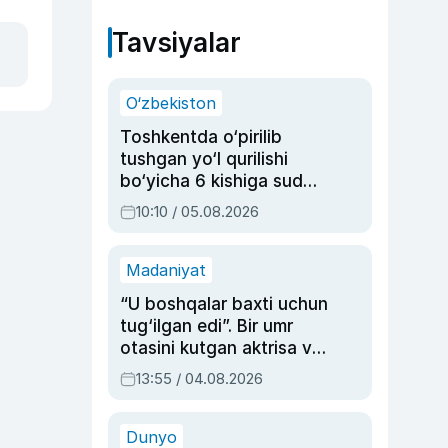
Tavsiyalar
O‘zbekiston
Toshkentda o‘pirilib
tushgan yo‘l qurilishi
bo‘yicha 6 kishiga sud
hukmi o‘qildi
10:10 / 05.08.2026
Madaniyat
“U boshqalar baxti uchun
tug‘ilgan edi”. Bir umr
otasini kutgan aktrisa va
dublyaj ustasi Rimma
13:55 / 04.08.2026
Ahmedovaning
sinovlarga to‘la hayoti
Dunyo