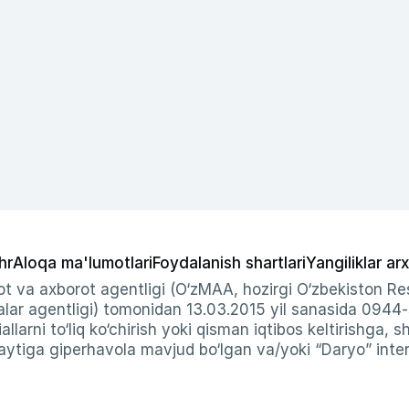
hr
Aloqa ma'lumotlari
Foydalanish shartlari
Yangiliklar arx
t va axborot agentligi (O‘zMAA, hozirgi O‘zbekiston Res
ar agentligi) tomonidan 13.03.2015 yil sanasida 0944
allarni to‘liq ko‘chirish yoki qisman iqtibos keltirishga, 
ytiga giperhavola mavjud bo‘lgan va/yoki “Daryo” intern