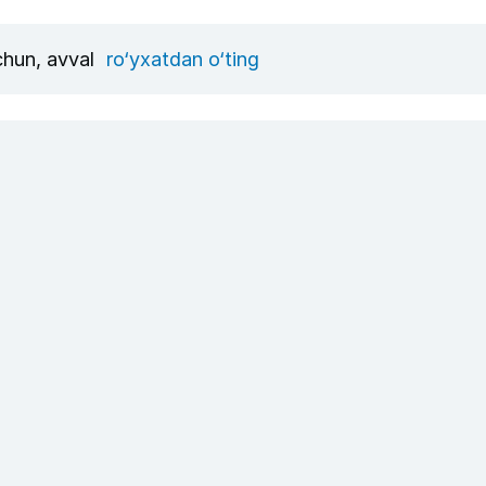
uchun, avval
ro‘yxatdan o‘ting