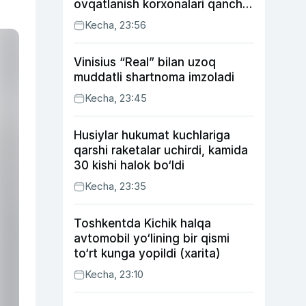
ovqatlanish korxonalari qancha
soliq toʻlagani ochiqlandi
Kecha, 23:56
Vinisius “Real” bilan uzoq
muddatli shartnoma imzoladi
Kecha, 23:45
Husiylar hukumat kuchlariga
qarshi raketalar uchirdi, kamida
30 kishi halok bo‘ldi
Kecha, 23:35
Toshkentda Kichik halqa
avtomobil yo‘lining bir qismi
to‘rt kunga yopildi (xarita)
Kecha, 23:10