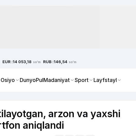
EUR :
RUB :
14 053,18
146,54
so'm
so'm
 Osiyo
Dunyo
Pul
Madaniyat
Sport
Layfstayl
ilayotgan, arzon va yaxshi
tfon aniqlandi