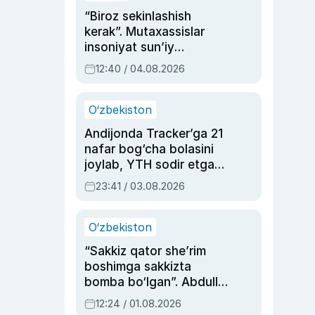
“Biroz sekinlashish
kerak”. Mutaxassislar
insoniyat sun’iy
intellektni boshqara
12:40 / 04.08.2026
olmay qolishidan xavotir
bildirdi
O‘zbekiston
Andijonda Tracker’ga 21
nafar bog‘cha bolasini
joylab, YTH sodir etgan
ayolga sud hukmi o‘qildi
23:41 / 03.08.2026
O‘zbekiston
“Sakkiz qator she’rim
boshimga sakkizta
bomba bo‘lgan”. Abdulla
Oripovni siyosiy
12:24 / 01.08.2026
ayblovlardan asrab