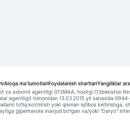
hr
Aloqa ma'lumotlari
Foydalanish shartlari
Yangiliklar arx
t va axborot agentligi (O‘zMAA, hozirgi O‘zbekiston Res
ar agentligi) tomonidan 13.03.2015 yil sanasida 0944
allarni to‘liq ko‘chirish yoki qisman iqtibos keltirishga, 
ytiga giperhavola mavjud bo‘lgan va/yoki “Daryo” intern