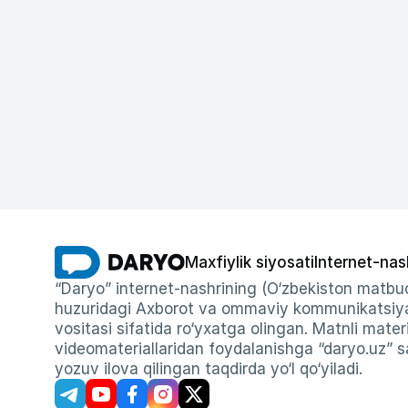
Maxfiylik siyosati
Internet-nas
“Daryo” internet-nashrining (O‘zbekiston matbuo
huzuridagi Axborot va ommaviy kommunikatsiyal
vositasi sifatida ro‘yxatga olingan. Matnli materi
videomateriallaridan foydalanishga “daryo.uz” sa
yozuv ilova qilingan taqdirda yo‘l qo‘yiladi.