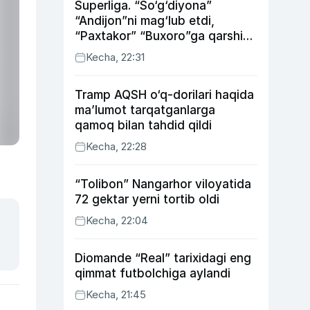
Superliga. “So‘g‘diyona”
“Andijon”ni mag‘lub etdi,
“Paxtakor” “Buxoro”ga qarshi
bahsda g‘alabani qo‘ldan
Kecha, 22:31
chiqardi
Tramp AQSH o‘q-dorilari haqida
ma’lumot tarqatganlarga
qamoq bilan tahdid qildi
Kecha, 22:28
“Tolibon” Nangarhor viloyatida
72 gektar yerni tortib oldi
Kecha, 22:04
Diomande “Real” tarixidagi eng
qimmat futbolchiga aylandi
Kecha, 21:45