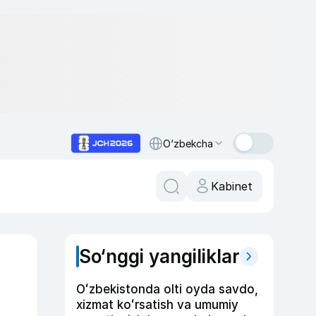
O‘zbekcha
Kabinet
So‘nggi yangiliklar
Oʻzbekistonda olti oyda savdo,
xizmat koʻrsatish va umumiy