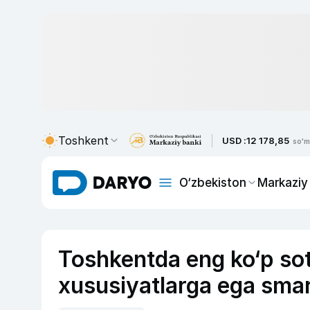
Toshkent
USD :
12 178,85
so'm
O‘zbekiston
Markaziy
Toshkentda eng ko‘p sot
xususiyatlarga ega smar