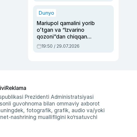
qolgan voqea
Dunyo
Mariupol qamalini yorib
oʻtgan va “Izvarino
qozoni”dan chiqqan
qahramon — Ukraina
19:50 / 29.07.2026
armiyasi bosh
qoʻmondoni Drapatiy
haqida
ivi
Reklama
publikasi Prezidenti Administratsiyasi
-sonli guvohnoma bilan ommaviy axborot
shuningdek, fotografik, grafik, audio va/yoki
et-nashrining muallifligini ko‘rsatuvchi