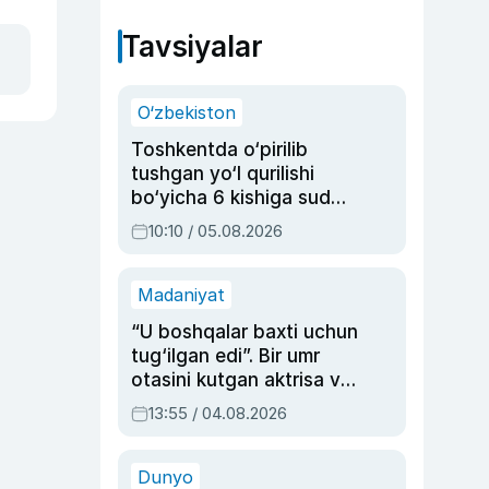
Tavsiyalar
O‘zbekiston
Toshkentda o‘pirilib
tushgan yo‘l qurilishi
bo‘yicha 6 kishiga sud
hukmi o‘qildi
10:10 / 05.08.2026
Madaniyat
“U boshqalar baxti uchun
tug‘ilgan edi”. Bir umr
otasini kutgan aktrisa va
dublyaj ustasi Rimma
13:55 / 04.08.2026
Ahmedovaning
sinovlarga to‘la hayoti
Dunyo