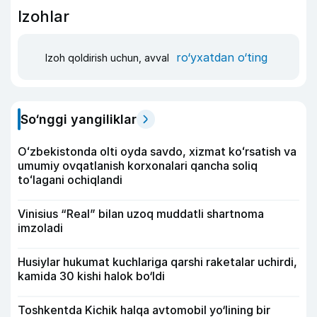
Izohlar
ro‘yxatdan o‘ting
Izoh qoldirish uchun, avval
So‘nggi yangiliklar
Oʻzbekistonda olti oyda savdo, xizmat koʻrsatish va
umumiy ovqatlanish korxonalari qancha soliq
toʻlagani ochiqlandi
Vinisius “Real” bilan uzoq muddatli shartnoma
imzoladi
Husiylar hukumat kuchlariga qarshi raketalar uchirdi,
kamida 30 kishi halok bo‘ldi
Toshkentda Kichik halqa avtomobil yo‘lining bir