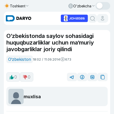
Toshkent
O‘zbekcha
O‘zbekistonda saylov sohasidagi
huquqbuzarliklar uchun ma’muriy
javobgarliklar joriy qilindi
O‘zbekiston
18:02 / 11.09.2014
673
0
0
muxlisa