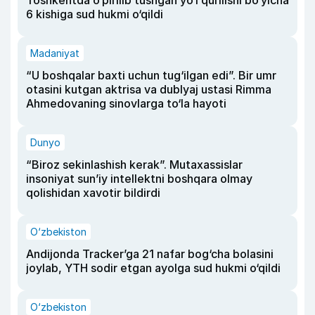
Toshkentda o‘pirilib tushgan yo‘l qurilishi bo‘yicha
6 kishiga sud hukmi o‘qildi
Madaniyat
“U boshqalar baxti uchun tug‘ilgan edi”. Bir umr
otasini kutgan aktrisa va dublyaj ustasi Rimma
Ahmedovaning sinovlarga to‘la hayoti
Dunyo
“Biroz sekinlashish kerak”. Mutaxassislar
insoniyat sun’iy intellektni boshqara olmay
qolishidan xavotir bildirdi
O‘zbekiston
Andijonda Tracker’ga 21 nafar bog‘cha bolasini
joylab, YTH sodir etgan ayolga sud hukmi o‘qildi
O‘zbekiston