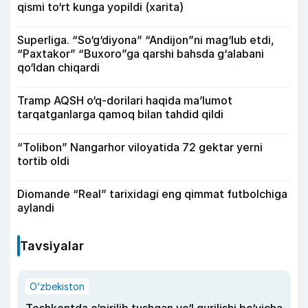
qismi to‘rt kunga yopildi (xarita)
Superliga. “So‘g‘diyona” “Andijon”ni mag‘lub etdi,
“Paxtakor” “Buxoro”ga qarshi bahsda g‘alabani
qo‘ldan chiqardi
Tramp AQSH o‘q-dorilari haqida ma’lumot
tarqatganlarga qamoq bilan tahdid qildi
“Tolibon” Nangarhor viloyatida 72 gektar yerni
tortib oldi
Diomande “Real” tarixidagi eng qimmat futbolchiga
aylandi
Tavsiyalar
O‘zbekiston