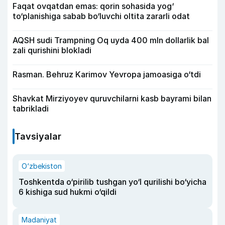
Faqat ovqatdan emas: qorin sohasida yog‘
to‘planishiga sabab bo‘luvchi oltita zararli odat
AQSH sudi Trampning Oq uyda 400 mln dollarlik bal
zali qurishini blokladi
Rasman. Behruz Karimov Yevropa jamoasiga o‘tdi
Shavkat Mirziyoyev quruvchilarni kasb bayrami bilan
tabrikladi
Tavsiyalar
O‘zbekiston
Toshkentda o‘pirilib tushgan yo‘l qurilishi bo‘yicha
6 kishiga sud hukmi o‘qildi
Madaniyat