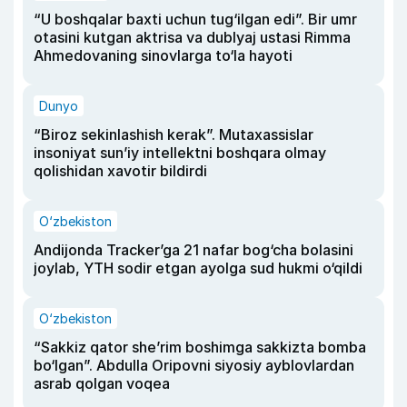
“U boshqalar baxti uchun tug‘ilgan edi”. Bir umr
otasini kutgan aktrisa va dublyaj ustasi Rimma
Ahmedovaning sinovlarga to‘la hayoti
Dunyo
“Biroz sekinlashish kerak”. Mutaxassislar
insoniyat sun’iy intellektni boshqara olmay
qolishidan xavotir bildirdi
O‘zbekiston
Andijonda Tracker’ga 21 nafar bog‘cha bolasini
joylab, YTH sodir etgan ayolga sud hukmi o‘qildi
O‘zbekiston
“Sakkiz qator she’rim boshimga sakkizta bomba
bo‘lgan”. Abdulla Oripovni siyosiy ayblovlardan
asrab qolgan voqea