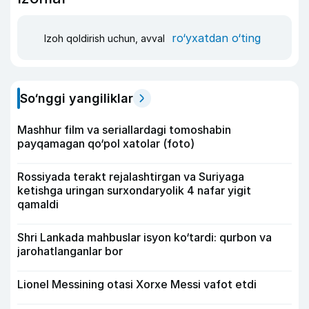
ro‘yxatdan o‘ting
Izoh qoldirish uchun, avval
So‘nggi yangiliklar
Mashhur film va seriallardagi tomoshabin
payqamagan qo‘pol xatolar (foto)
Rossiyada terakt rejalashtirgan va Suriyaga
ketishga uringan surxondaryolik 4 nafar yigit
qamaldi
Shri Lankada mahbuslar isyon ko‘tardi: qurbon va
jarohatlanganlar bor
Lionel Messining otasi Xorxe Messi vafot etdi