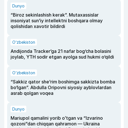
Dunyo
“Biroz sekinlashish kerak”. Mutaxassislar
insoniyat sun’iy intellektni boshqara olmay
qolishidan xavotir bildirdi
O‘zbekiston
Andijonda Tracker’ga 21 nafar bog‘cha bolasini
joylab, YTH sodir etgan ayolga sud hukmi o‘qildi
O‘zbekiston
“Sakkiz qator she’rim boshimga sakkizta bomba
bo‘lgan”. Abdulla Oripovni siyosiy ayblovlardan
asrab qolgan voqea
Dunyo
Mariupol qamalini yorib oʻtgan va “Izvarino
qozoni”dan chiqqan qahramon — Ukraina