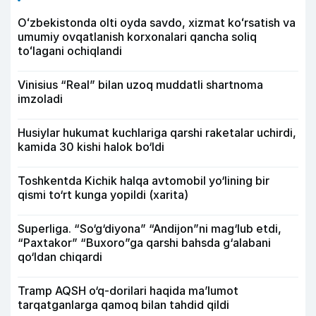
Oʻzbekistonda olti oyda savdo, xizmat koʻrsatish va
umumiy ovqatlanish korxonalari qancha soliq
toʻlagani ochiqlandi
Vinisius “Real” bilan uzoq muddatli shartnoma
imzoladi
Husiylar hukumat kuchlariga qarshi raketalar uchirdi,
kamida 30 kishi halok bo‘ldi
Toshkentda Kichik halqa avtomobil yo‘lining bir
qismi to‘rt kunga yopildi (xarita)
Superliga. “So‘g‘diyona” “Andijon”ni mag‘lub etdi,
“Paxtakor” “Buxoro”ga qarshi bahsda g‘alabani
qo‘ldan chiqardi
Tramp AQSH o‘q-dorilari haqida ma’lumot
tarqatganlarga qamoq bilan tahdid qildi