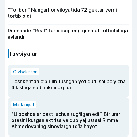
“Tolibon” Nangarhor viloyatida 72 gektar yerni
tortib oldi
Diomande “Real” tarixidagi eng qimmat futbolchiga
aylandi
Tavsiyalar
O‘zbekiston
Toshkentda o‘pirilib tushgan yo‘l qurilishi bo‘yicha
6 kishiga sud hukmi o‘qildi
Madaniyat
“U boshqalar baxti uchun tug‘ilgan edi”. Bir umr
otasini kutgan aktrisa va dublyaj ustasi Rimma
Ahmedovaning sinovlarga to‘la hayoti