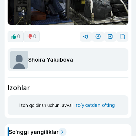
0
0
Shoira Yakubova
Izohlar
ro‘yxatdan o‘ting
Izoh qoldirish uchun, avval
So‘nggi yangiliklar