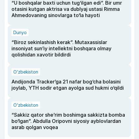
“U boshqalar baxti uchun tug‘ilgan edi”. Bir umr
otasini kutgan aktrisa va dublyaj ustasi Rimma
Ahmedovaning sinovlarga to‘la hayoti
Dunyo
“Biroz sekinlashish kerak”. Mutaxassislar
insoniyat sun’iy intellektni boshqara olmay
qolishidan xavotir bildirdi
O‘zbekiston
Andijonda Tracker’ga 21 nafar bog‘cha bolasini
joylab, YTH sodir etgan ayolga sud hukmi o‘qildi
O‘zbekiston
“Sakkiz qator she’rim boshimga sakkizta bomba
bo‘lgan”. Abdulla Oripovni siyosiy ayblovlardan
asrab qolgan voqea