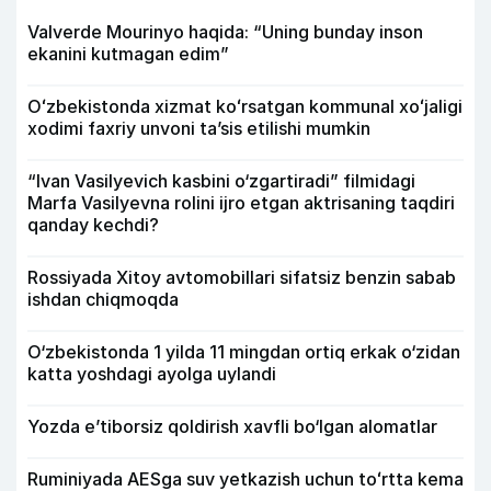
Valverde Mourinyo haqida: “Uning bunday inson
ekanini kutmagan edim”
Oʻzbekistonda xizmat koʻrsatgan kommunal xoʻjaligi
xodimi faxriy unvoni taʼsis etilishi mumkin
“Ivan Vasilyevich kasbini o‘zgartiradi” filmidagi
Marfa Vasilyevna rolini ijro etgan aktrisaning taqdiri
qanday kechdi?
Rossiyada Xitoy avtomobillari sifatsiz benzin sabab
ishdan chiqmoqda
O‘zbekistonda 1 yilda 11 mingdan ortiq erkak o‘zidan
katta yoshdagi ayolga uylandi
Yozda e’tiborsiz qoldirish xavfli bo‘lgan alomatlar
Ruminiyada AESga suv yetkazish uchun toʻrtta kema