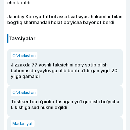
choʻktirildi
Janubiy Koreya futbol assotsiatsiyasi hakamlar bilan
bog‘liq sharmandali holat bo‘yicha bayonot berdi
Tavsiyalar
O‘zbekiston
Jizzaxda 77 yoshli taksichini qo‘y sotib olish
bahonasida yaylovga olib borib o‘ldirgan yigit 20
yilga qamaldi
O‘zbekiston
Toshkentda o‘pirilib tushgan yo‘l qurilishi bo‘yicha
6 kishiga sud hukmi o‘qildi
Madaniyat