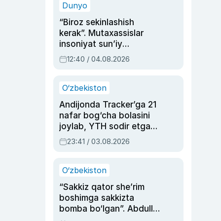
Dunyo
“Biroz sekinlashish
kerak”. Mutaxassislar
insoniyat sun’iy
intellektni boshqara
12:40 / 04.08.2026
olmay qolishidan xavotir
bildirdi
O‘zbekiston
Andijonda Tracker’ga 21
nafar bog‘cha bolasini
joylab, YTH sodir etgan
ayolga sud hukmi o‘qildi
23:41 / 03.08.2026
O‘zbekiston
“Sakkiz qator she’rim
boshimga sakkizta
bomba bo‘lgan”. Abdulla
Oripovni siyosiy