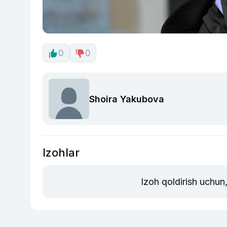
0
0
Shoira Yakubova
Izohlar
Izoh qoldirish uchun