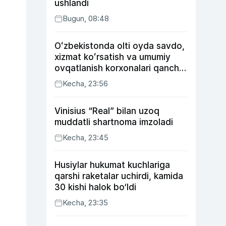
ushlandi
Bugun, 08:48
Oʻzbekistonda olti oyda savdo,
xizmat koʻrsatish va umumiy
ovqatlanish korxonalari qancha
soliq toʻlagani ochiqlandi
Kecha, 23:56
Vinisius “Real” bilan uzoq
muddatli shartnoma imzoladi
Kecha, 23:45
Husiylar hukumat kuchlariga
qarshi raketalar uchirdi, kamida
30 kishi halok bo‘ldi
Kecha, 23:35