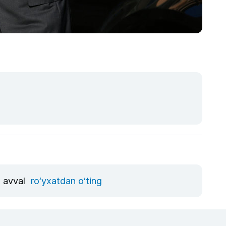
, avval
ro‘yxatdan o‘ting