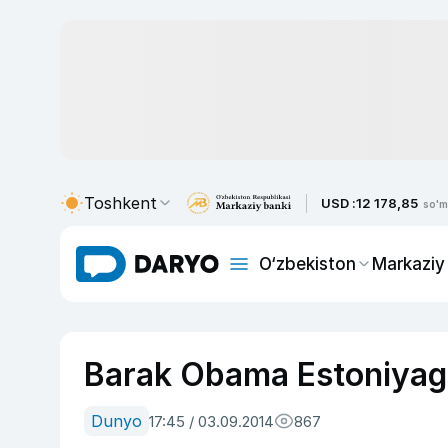
Toshkent
USD :
12 178,85
so'm
O‘zbekiston
Markaziy
Barak Obama Estoniyaga
Dunyo
17:45 / 03.09.2014
867