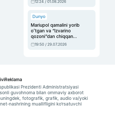
12:24 / 01.08.2026
ayblovlardan asrab
qolgan voqea
Dunyo
Mariupol qamalini yorib
oʻtgan va “Izvarino
qozoni”dan chiqqan
qahramon — Ukraina
19:50 / 29.07.2026
armiyasi bosh
qoʻmondoni Drapatiy
haqida
ivi
Reklama
publikasi Prezidenti Administratsiyasi
-sonli guvohnoma bilan ommaviy axborot
shuningdek, fotografik, grafik, audio va/yoki
et-nashrining muallifligini ko‘rsatuvchi