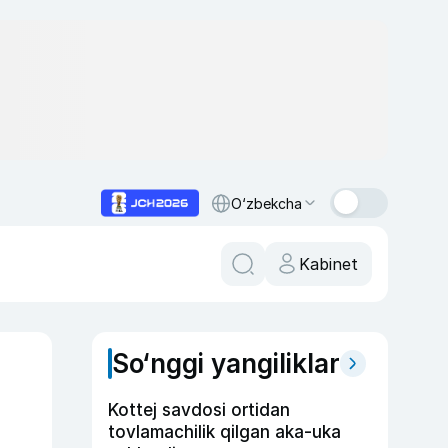
O‘zbekcha
Kabinet
So‘nggi yangiliklar
Kottej savdosi ortidan
tovlamachilik qilgan aka-uka