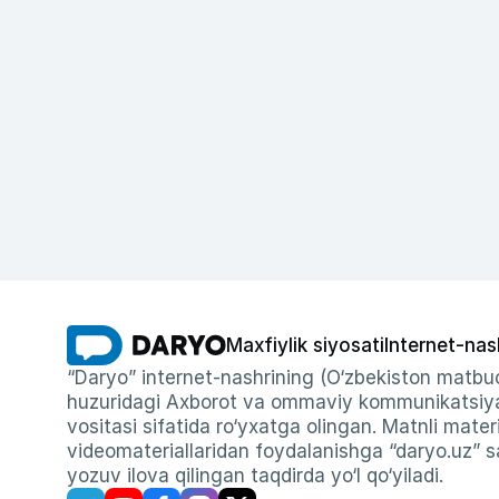
Maxfiylik siyosati
Internet-nas
“Daryo” internet-nashrining (O‘zbekiston matbuo
huzuridagi Axborot va ommaviy kommunikatsiyal
vositasi sifatida ro‘yxatga olingan. Matnli materi
videomateriallaridan foydalanishga “daryo.uz” sa
yozuv ilova qilingan taqdirda yo‘l qo‘yiladi.