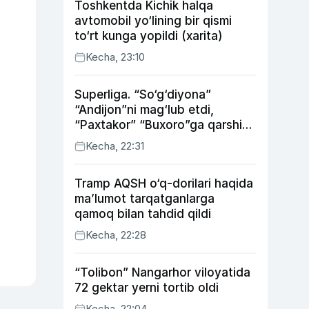
Toshkentda Kichik halqa
avtomobil yo‘lining bir qismi
to‘rt kunga yopildi (xarita)
Kecha, 23:10
Superliga. “So‘g‘diyona”
“Andijon”ni mag‘lub etdi,
“Paxtakor” “Buxoro”ga qarshi
bahsda g‘alabani qo‘ldan
Kecha, 22:31
chiqardi
Tramp AQSH o‘q-dorilari haqida
ma’lumot tarqatganlarga
qamoq bilan tahdid qildi
Kecha, 22:28
“Tolibon” Nangarhor viloyatida
72 gektar yerni tortib oldi
Kecha, 22:04