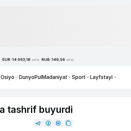
EUR :
RUB :
14 053,18
146,54
so'm
so'm
 Osiyo
Dunyo
Pul
Madaniyat
Sport
Layfstayl
 tashrif buyurdi