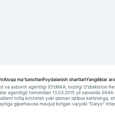
hr
Aloqa ma'lumotlari
Foydalanish shartlari
Yangiliklar arx
t va axborot agentligi (O‘zMAA, hozirgi O‘zbekiston Res
ar agentligi) tomonidan 13.03.2015 yil sanasida 0944
allarni to‘liq ko‘chirish yoki qisman iqtibos keltirishga, 
ytiga giperhavola mavjud bo‘lgan va/yoki “Daryo” intern