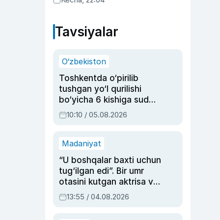
Tavsiyalar
O‘zbekiston
Toshkentda o‘pirilib
tushgan yo‘l qurilishi
bo‘yicha 6 kishiga sud
hukmi o‘qildi
10:10 / 05.08.2026
Madaniyat
“U boshqalar baxti uchun
tug‘ilgan edi”. Bir umr
otasini kutgan aktrisa va
dublyaj ustasi Rimma
13:55 / 04.08.2026
Ahmedovaning
sinovlarga to‘la hayoti