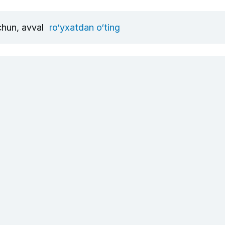
uchun, avval
ro‘yxatdan o‘ting