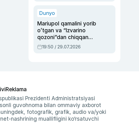
qolgan voqea
Dunyo
Mariupol qamalini yorib
oʻtgan va “Izvarino
qozoni”dan chiqqan
qahramon — Ukraina
19:50 / 29.07.2026
armiyasi bosh
qoʻmondoni Drapatiy
haqida
ivi
Reklama
publikasi Prezidenti Administratsiyasi
-sonli guvohnoma bilan ommaviy axborot
shuningdek, fotografik, grafik, audio va/yoki
et-nashrining muallifligini ko‘rsatuvchi