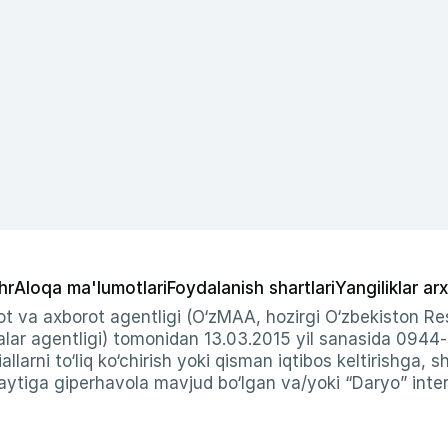
hr
Aloqa ma'lumotlari
Foydalanish shartlari
Yangiliklar arx
t va axborot agentligi (O‘zMAA, hozirgi O‘zbekiston Res
ar agentligi) tomonidan 13.03.2015 yil sanasida 0944
allarni to‘liq ko‘chirish yoki qisman iqtibos keltirishga, 
ytiga giperhavola mavjud bo‘lgan va/yoki “Daryo” intern