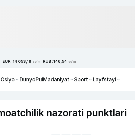
EUR :
RUB :
14 053,18
146,54
so'm
so'm
 Osiyo
Dunyo
Pul
Madaniyat
Sport
Layfstayl
oatchilik nazorati punktlari