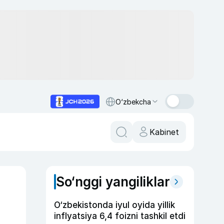
O‘zbekcha
Kabinet
So‘nggi yangiliklar
O‘zbekistonda iyul oyida yillik
inflyatsiya 6,4 foizni tashkil etdi