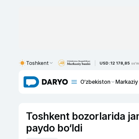
Toshkent
USD :
12 178,85
so'm
O‘zbekiston
Markaziy
Toshkent bozorlarida jam
paydo bo‘ldi