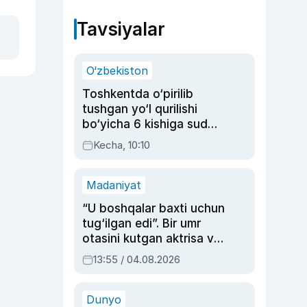
Tavsiyalar
O‘zbekiston
Toshkentda o‘pirilib
tushgan yo‘l qurilishi
bo‘yicha 6 kishiga sud
hukmi o‘qildi
Kecha, 10:10
Madaniyat
“U boshqalar baxti uchun
tug‘ilgan edi”. Bir umr
otasini kutgan aktrisa va
dublyaj ustasi Rimma
13:55 / 04.08.2026
Ahmedovaning
sinovlarga to‘la hayoti
Dunyo