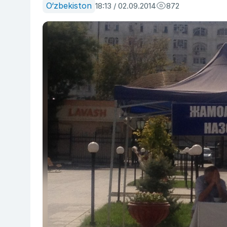
O‘zbekiston
18:13 / 02.09.2014
872