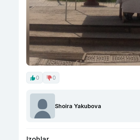
0
0
Shoira Yakubova
Izohlar