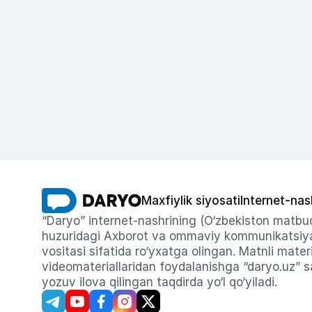
Maxfiylik siyosati
Internet-nas
“Daryo” internet-nashrining (O‘zbekiston matbuo
huzuridagi Axborot va ommaviy kommunikatsiyal
vositasi sifatida ro‘yxatga olingan. Matnli materi
videomateriallaridan foydalanishga “daryo.uz” sa
yozuv ilova qilingan taqdirda yo‘l qo‘yiladi.