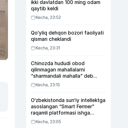
ikki davlatdan 100 ming odam
qaytib keldi
Kecha, 23:52
Qo‘yliq dehqon bozori faoliyati
qisman cheklandi
Kecha, 23:31
Chinozda hududi obod
qilinmagan mahallalarni
“sharmandali mahalla” deb
belgilash boshlandi
Kecha, 23:15
O‘zbekistonda sun‘iy intellektga
asoslangan “Smart Fermer”
raqamli platformasi ishga
tushiriladi
Kecha, 23:05