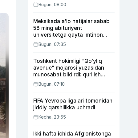
Bugun, 08:00
Meksikada a’lo natijalar sabab
58 ming abituriyent
universitetga qayta imtihon
topshiradi
Bugun, 07:35
Toshkent hokimligi “Qo‘yliq
avenue” mojarosi yuzasidan
munosabat bildirdi: qurilish
ishlarining 53 foizi yakunlangan
Bugun, 07:10
FIFA Yevropa ligalari tomonidan
jiddiy qarshilikka uchradi
Kecha, 23:55
Ikki hafta ichida Afg‘onistonga