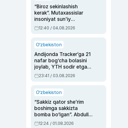
“Biroz sekinlashish
kerak”. Mutaxassislar
insoniyat sun’iy
intellektni boshqara
12:40 / 04.08.2026
olmay qolishidan xavotir
bildirdi
O‘zbekiston
Andijonda Tracker’ga 21
nafar bog‘cha bolasini
joylab, YTH sodir etgan
ayolga sud hukmi o‘qildi
23:41 / 03.08.2026
O‘zbekiston
“Sakkiz qator she’rim
boshimga sakkizta
bomba bo‘lgan”. Abdulla
Oripovni siyosiy
12:24 / 01.08.2026
ayblovlardan asrab