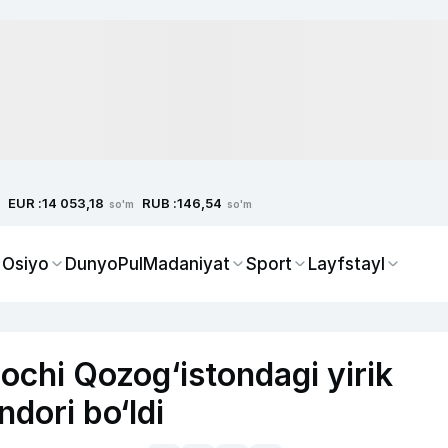
EUR :
RUB :
14 053,18
146,54
so'm
so'm
 Osiyo
Dunyo
Pul
Madaniyat
Sport
Layfstayl
ochi Qozog‘istondagi yirik
dori bo‘ldi