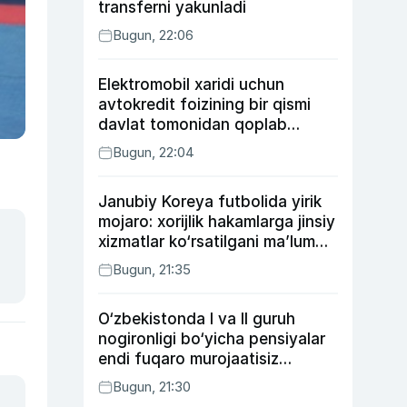
transferni yakunladi
Bugun, 22:06
Elektromobil xaridi uchun
avtokredit foizining bir qismi
davlat tomonidan qoplab
berilishi mumkin
Bugun, 22:04
Janubiy Koreya futbolida yirik
mojaro: xorijlik hakamlarga jinsiy
xizmatlar ko‘rsatilgani ma’lum
qilindi
Bugun, 21:35
O‘zbekistonda I va II guruh
nogironligi bo‘yicha pensiyalar
endi fuqaro murojaatisiz
tayinlanishi mumkin
Bugun, 21:30