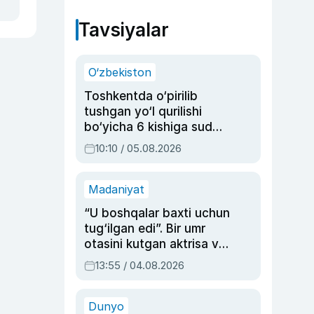
Tavsiyalar
O‘zbekiston
Toshkentda o‘pirilib
tushgan yo‘l qurilishi
bo‘yicha 6 kishiga sud
hukmi o‘qildi
10:10 / 05.08.2026
Madaniyat
“U boshqalar baxti uchun
tug‘ilgan edi”. Bir umr
otasini kutgan aktrisa va
dublyaj ustasi Rimma
13:55 / 04.08.2026
Ahmedovaning
sinovlarga to‘la hayoti
Dunyo