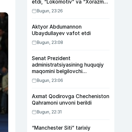
etdi, “Lokomotiv” va “Xorazm”
uyda g‘alaba qozondi
Bugun, 23:26
Aktyor Abdu­mannon
Ubaydullayev vafot etdi
Bugun, 23:08
Senat Prezident
administratsiyasining huquqiy
maqomini belgilovchi
konstitutsiyaviy qonunni
Bugun, 23:06
ma’qulladi
Axmat Qodirovga Checheniston
Qahramoni unvoni berildi
Bugun, 22:31
“Manchester Siti” tarixiy