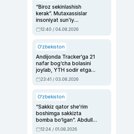
“Biroz sekinlashish
kerak”. Mutaxassislar
insoniyat sun’iy
intellektni boshqara
12:40 / 04.08.2026
olmay qolishidan xavotir
bildirdi
O‘zbekiston
Andijonda Tracker’ga 21
nafar bog‘cha bolasini
joylab, YTH sodir etgan
ayolga sud hukmi o‘qildi
23:41 / 03.08.2026
O‘zbekiston
“Sakkiz qator she’rim
boshimga sakkizta
bomba bo‘lgan”. Abdulla
Oripovni siyosiy
12:24 / 01.08.2026
ayblovlardan asrab