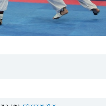
uchun, avval
ro‘yxatdan o‘ting