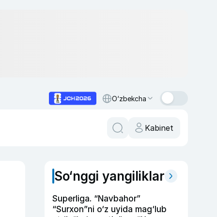
O‘zbekcha
Kabinet
So‘nggi yangiliklar
Superliga. “Navbahor”
“Surxon”ni o‘z uyida mag‘lub