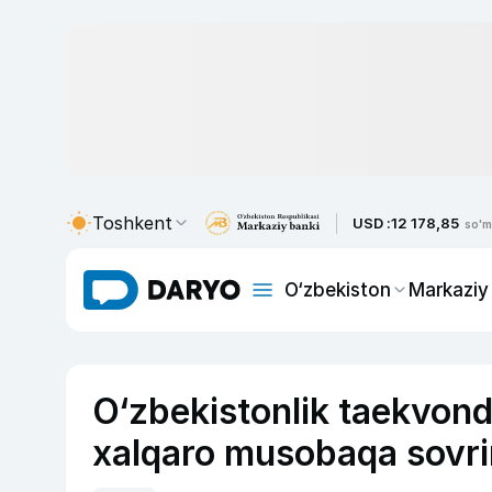
Toshkent
USD :
12 178,85
so'm
O‘zbekiston
Markaziy
O‘zbekistonlik taekvond
xalqaro musobaqa sovrin