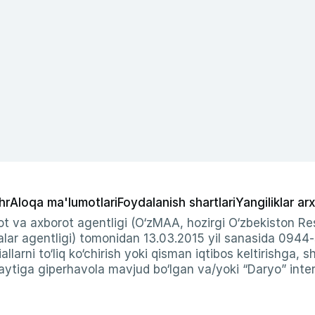
hr
Aloqa ma'lumotlari
Foydalanish shartlari
Yangiliklar arx
t va axborot agentligi (O‘zMAA, hozirgi O‘zbekiston Res
ar agentligi) tomonidan 13.03.2015 yil sanasida 0944
allarni to‘liq ko‘chirish yoki qisman iqtibos keltirishga, 
ytiga giperhavola mavjud bo‘lgan va/yoki “Daryo” intern