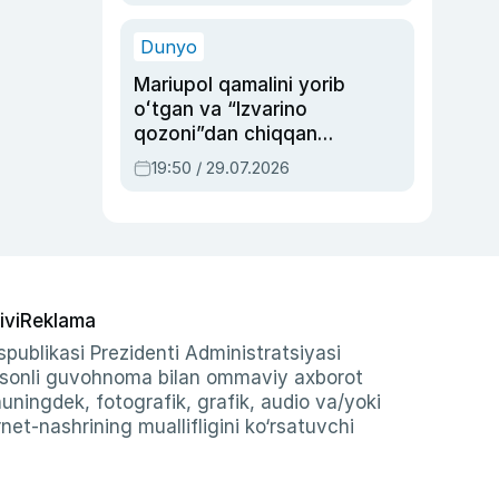
qolgan voqea
Dunyo
Mariupol qamalini yorib
oʻtgan va “Izvarino
qozoni”dan chiqqan
qahramon — Ukraina
19:50 / 29.07.2026
armiyasi bosh
qoʻmondoni Drapatiy
haqida
ivi
Reklama
publikasi Prezidenti Administratsiyasi
-sonli guvohnoma bilan ommaviy axborot
shuningdek, fotografik, grafik, audio va/yoki
et-nashrining muallifligini ko‘rsatuvchi