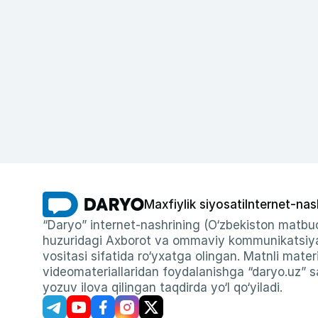
Maxfiylik siyosati
Internet-nas
“Daryo” internet-nashrining (O‘zbekiston matbuo
huzuridagi Axborot va ommaviy kommunikatsiyal
vositasi sifatida ro‘yxatga olingan. Matnli materi
videomateriallaridan foydalanishga “daryo.uz” sa
yozuv ilova qilingan taqdirda yo‘l qo‘yiladi.