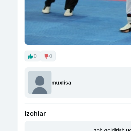
0
0
muxlisa
Izohlar
Izoh qoldirish 