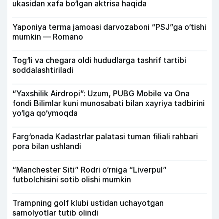
ukasidan xafa bo‘lgan aktrisa haqida
Yaponiya terma jamoasi darvozaboni “PSJ”ga o‘tishi
mumkin — Romano
Tog‘li va chegara oldi hududlarga tashrif tartibi
soddalashtiriladi
“Yaxshilik Airdropi”: Uzum, PUBG Mobile va Ona
fondi Bilimlar kuni munosabati bilan xayriya tadbirini
yo‘lga qo‘ymoqda
Farg‘onada Kadastrlar palatasi tuman filiali rahbari
pora bilan ushlandi
“Manchester Siti” Rodri o‘rniga “Liverpul”
futbolchisini sotib olishi mumkin
Trampning golf klubi ustidan uchayotgan
samolyotlar tutib olindi