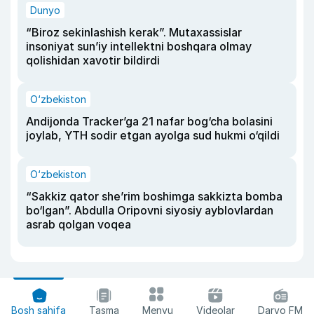
Dunyo
“Biroz sekinlashish kerak”. Mutaxassislar
insoniyat sun’iy intellektni boshqara olmay
qolishidan xavotir bildirdi
O‘zbekiston
Andijonda Tracker’ga 21 nafar bog‘cha bolasini
joylab, YTH sodir etgan ayolga sud hukmi o‘qildi
O‘zbekiston
“Sakkiz qator she’rim boshimga sakkizta bomba
bo‘lgan”. Abdulla Oripovni siyosiy ayblovlardan
asrab qolgan voqea
Bosh sahifa
Tasma
Menyu
Videolar
Daryo FM