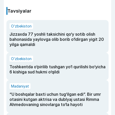
Tavsiyalar
O‘zbekiston
Jizzaxda 77 yoshli taksichini qo‘y sotib olish
bahonasida yaylovga olib borib o‘ldirgan yigit 20
yilga qamaldi
O‘zbekiston
Toshkentda o‘pirilib tushgan yo‘l qurilishi bo‘yicha
6 kishiga sud hukmi o‘qildi
Madaniyat
“U boshqalar baxti uchun tug‘ilgan edi”. Bir umr
otasini kutgan aktrisa va dublyaj ustasi Rimma
Ahmedovaning sinovlarga to‘la hayoti