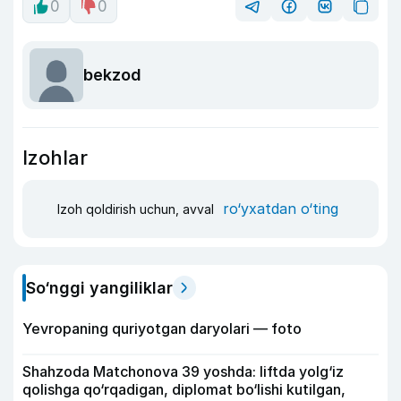
0
0
bekzod
Izohlar
ro‘yxatdan o‘ting
Izoh qoldirish uchun, avval
So‘nggi yangiliklar
Yevropaning quriyotgan daryolari — foto
Shahzoda Matchonova 39 yoshda: liftda yolg‘iz
qolishga qo‘rqadigan, diplomat bo‘lishi kutilgan,