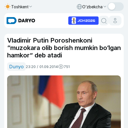
Toshkent
O‘zbekcha
Vladimir Putin Poroshenkoni
“muzokara olib borish mumkin bo‘lgan
hamkor” deb atadi
Dunyo
23:20 / 01.09.2014
751