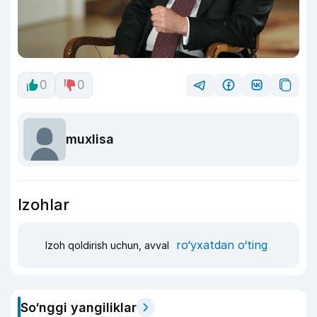
0
0
muxlisa
Izohlar
ro‘yxatdan o‘ting
Izoh qoldirish uchun, avval
So‘nggi yangiliklar