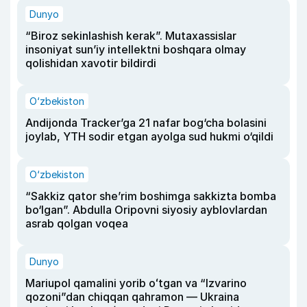
Dunyo
“Biroz sekinlashish kerak”. Mutaxassislar
insoniyat sun’iy intellektni boshqara olmay
qolishidan xavotir bildirdi
O‘zbekiston
Andijonda Tracker’ga 21 nafar bog‘cha bolasini
joylab, YTH sodir etgan ayolga sud hukmi o‘qildi
O‘zbekiston
“Sakkiz qator she’rim boshimga sakkizta bomba
bo‘lgan”. Abdulla Oripovni siyosiy ayblovlardan
asrab qolgan voqea
Dunyo
Mariupol qamalini yorib oʻtgan va “Izvarino
qozoni”dan chiqqan qahramon — Ukraina