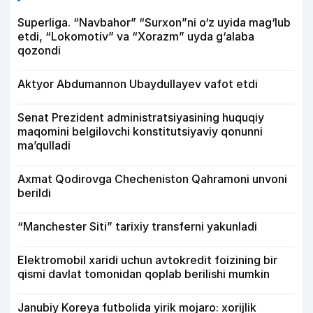
Superliga. “Navbahor” “Surxon”ni o‘z uyida mag‘lub
etdi, “Lokomotiv” va “Xorazm” uyda g‘alaba
qozondi
Aktyor Abdu­mannon Ubaydullayev vafot etdi
Senat Prezident administratsiyasining huquqiy
maqomini belgilovchi konstitutsiyaviy qonunni
ma’qulladi
Axmat Qodirovga Checheniston Qahramoni unvoni
berildi
“Manchester Siti” tarixiy transferni yakunladi
Elektromobil xaridi uchun avtokredit foizining bir
qismi davlat tomonidan qoplab berilishi mumkin
Janubiy Koreya futbolida yirik mojaro: xorijlik