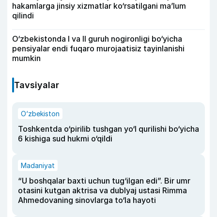
hakamlarga jinsiy xizmatlar ko‘rsatilgani ma’lum
qilindi
O‘zbekistonda I va II guruh nogironligi bo‘yicha
pensiyalar endi fuqaro murojaatisiz tayinlanishi
mumkin
Tavsiyalar
O‘zbekiston
Toshkentda o‘pirilib tushgan yo‘l qurilishi bo‘yicha
6 kishiga sud hukmi o‘qildi
Madaniyat
“U boshqalar baxti uchun tug‘ilgan edi”. Bir umr
otasini kutgan aktrisa va dublyaj ustasi Rimma
Ahmedovaning sinovlarga to‘la hayoti