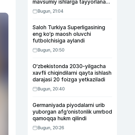
mavsumiy ishlarga tayyorlanadi
va joylashtiriladi
Bugun, 21:04
Saloh Turkiya Superligasining
eng ko‘p maosh oluvchi
futbolchisiga aylandi
Bugun, 20:50
O‘zbekistonda 2030-yilgacha
xavfli chiqindilarni qayta ishlash
darajasi 20 foizga yetkaziladi
Bugun, 20:40
Germaniyada piyodalarni urib
yuborgan afg‘onistonlik umrbod
qamoqqa hukm qilindi
Bugun, 20:26