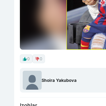
0
0
Shoira Yakubova
Izohlar