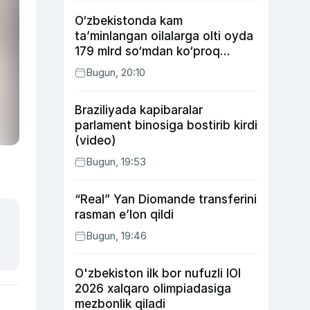
O‘zbekistonda kam
ta’minlangan oilalarga olti oyda
179 mlrd so‘mdan ko‘proq
ijtimoiy keshbek to‘lab berildi
Bugun, 20:10
Braziliyada kapibaralar
parlament binosiga bostirib kirdi
(video)
Bugun, 19:53
“Real” Yan Diomande transferini
rasman e’lon qildi
Bugun, 19:46
O'zbekiston ilk bor nufuzli IOI
2026 xalqaro olimpiadasiga
mezbonlik qiladi