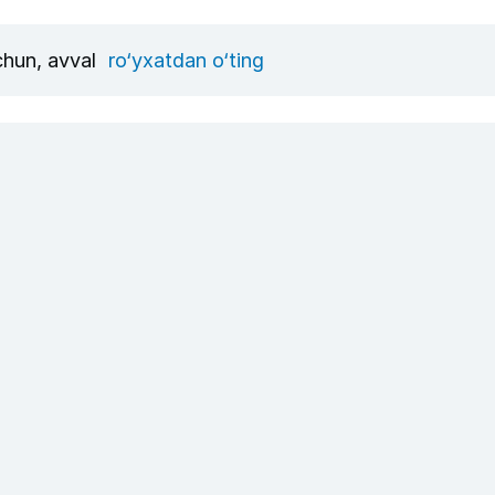
uchun, avval
ro‘yxatdan o‘ting