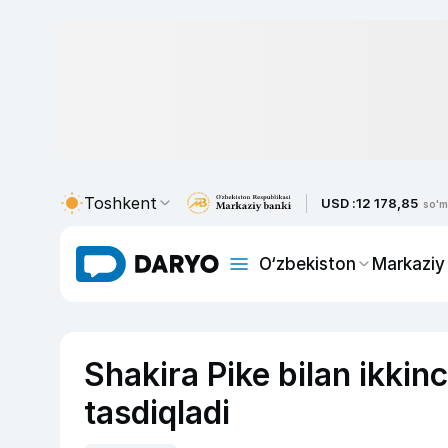
Toshkent
USD :
12 178,85
so'm
O‘zbekiston
Markaziy
Shakira Pike bilan ikkin
tasdiqladi