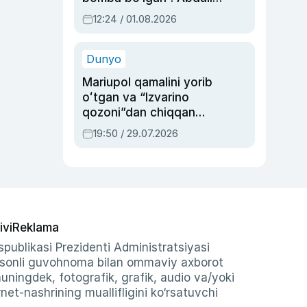
Oripovni siyosiy
12:24 / 01.08.2026
ayblovlardan asrab
qolgan voqea
Dunyo
Mariupol qamalini yorib
oʻtgan va “Izvarino
qozoni”dan chiqqan
qahramon — Ukraina
19:50 / 29.07.2026
armiyasi bosh
qoʻmondoni Drapatiy
haqida
ivi
Reklama
publikasi Prezidenti Administratsiyasi
-sonli guvohnoma bilan ommaviy axborot
shuningdek, fotografik, grafik, audio va/yoki
et-nashrining muallifligini ko‘rsatuvchi