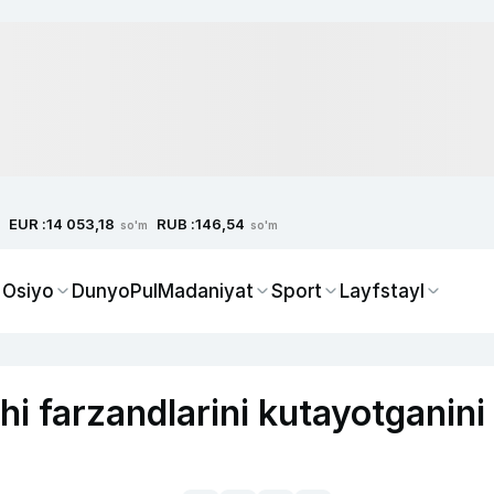
EUR :
RUB :
14 053,18
146,54
so'm
so'm
 Osiyo
Dunyo
Pul
Madaniyat
Sport
Layfstayl
chi farzandlarini kutayotganini