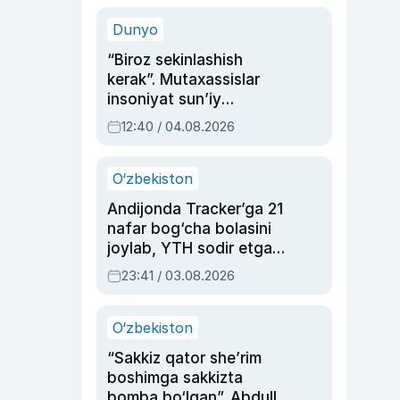
sinovlarga to‘la hayoti
Dunyo
“Biroz sekinlashish
kerak”. Mutaxassislar
insoniyat sun’iy
intellektni boshqara
12:40 / 04.08.2026
olmay qolishidan xavotir
bildirdi
O‘zbekiston
Andijonda Tracker’ga 21
nafar bog‘cha bolasini
joylab, YTH sodir etgan
ayolga sud hukmi o‘qildi
23:41 / 03.08.2026
O‘zbekiston
“Sakkiz qator she’rim
boshimga sakkizta
bomba bo‘lgan”. Abdulla