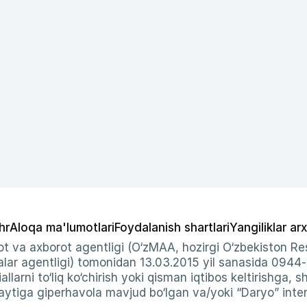
hr
Aloqa ma'lumotlari
Foydalanish shartlari
Yangiliklar arx
t va axborot agentligi (O‘zMAA, hozirgi O‘zbekiston Res
ar agentligi) tomonidan 13.03.2015 yil sanasida 0944
allarni to‘liq ko‘chirish yoki qisman iqtibos keltirishga, 
ytiga giperhavola mavjud bo‘lgan va/yoki “Daryo” intern