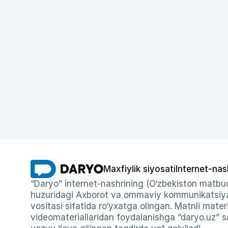
Maxfiylik siyosati
Internet-nas
“Daryo” internet-nashrining (O‘zbekiston matbuo
huzuridagi Axborot va ommaviy kommunikatsiyal
vositasi sifatida ro‘yxatga olingan. Matnli materi
videomateriallaridan foydalanishga “daryo.uz” sa