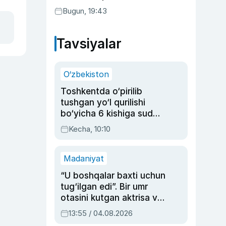
Bugun, 19:43
Tavsiyalar
O‘zbekiston
Toshkentda o‘pirilib
tushgan yo‘l qurilishi
bo‘yicha 6 kishiga sud
hukmi o‘qildi
Kecha, 10:10
Madaniyat
“U boshqalar baxti uchun
tug‘ilgan edi”. Bir umr
otasini kutgan aktrisa va
dublyaj ustasi Rimma
13:55 / 04.08.2026
Ahmedovaning