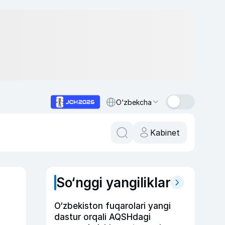
O‘zbekcha
Kabinet
So‘nggi yangiliklar
O‘zbekiston fuqarolari yangi
dastur orqali AQSHdagi