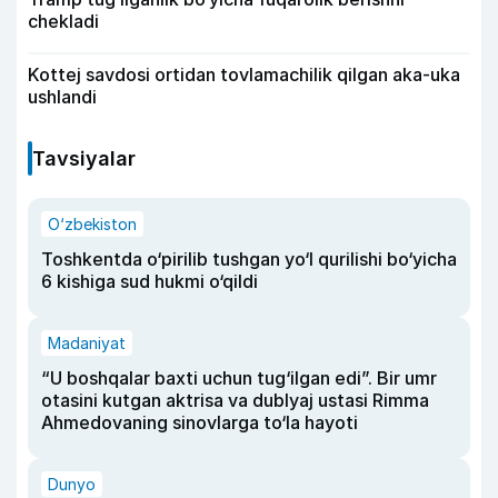
chekladi
Kottej savdosi ortidan tovlamachilik qilgan aka-uka
ushlandi
Tavsiyalar
O‘zbekiston
Toshkentda o‘pirilib tushgan yo‘l qurilishi bo‘yicha
6 kishiga sud hukmi o‘qildi
Madaniyat
“U boshqalar baxti uchun tug‘ilgan edi”. Bir umr
otasini kutgan aktrisa va dublyaj ustasi Rimma
Ahmedovaning sinovlarga to‘la hayoti
Dunyo