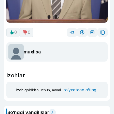
0
0
muxlisa
Izohlar
ro‘yxatdan o‘ting
Izoh qoldirish uchun, avval
So‘nggi yangiliklar