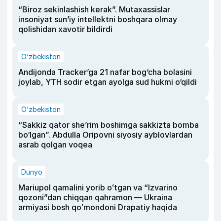
“Biroz sekinlashish kerak”. Mutaxassislar
insoniyat sun’iy intellektni boshqara olmay
qolishidan xavotir bildirdi
O‘zbekiston
Andijonda Tracker’ga 21 nafar bog‘cha bolasini
joylab, YTH sodir etgan ayolga sud hukmi o‘qildi
O‘zbekiston
“Sakkiz qator she’rim boshimga sakkizta bomba
bo‘lgan”. Abdulla Oripovni siyosiy ayblovlardan
asrab qolgan voqea
Dunyo
Mariupol qamalini yorib oʻtgan va “Izvarino
qozoni”dan chiqqan qahramon — Ukraina
armiyasi bosh qoʻmondoni Drapatiy haqida