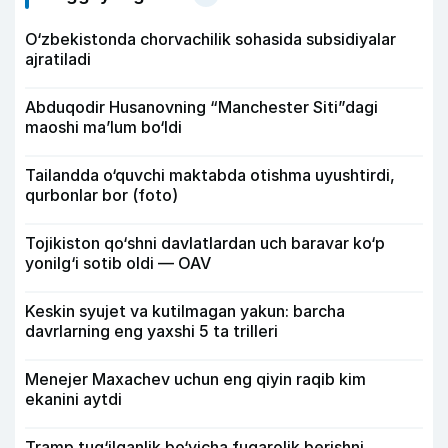
O‘zbekistonda chorvachilik sohasida subsidiyalar
ajratiladi
Abduqodir Husanovning “Manchester Siti”dagi
maoshi ma’lum bo‘ldi
Tailandda o‘quvchi maktabda otishma uyushtirdi,
qurbonlar bor (foto)
Tojikiston qo‘shni davlatlardan uch baravar ko‘p
yonilg‘i sotib oldi — OAV
Keskin syujet va kutilmagan yakun: barcha
davrlarning eng yaxshi 5 ta trilleri
Menejer Maxachev uchun eng qiyin raqib kim
ekanini aytdi
Tramp tug‘ilganlik bo‘yicha fuqarolik berishni