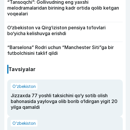
“Tansoqchi”: Gollivudning eng yaxshi
melodramalaridan birining kadr ortida qolib ketgan
voqealari
O‘zbekiston va Qirg‘iziston pensiya to‘lovlari
bo‘yicha kelishuvga erishdi
“Barselona” Rodri uchun “Manchester Siti”ga bir
futbolchisini taklif qildi
Tavsiyalar
O‘zbekiston
Jizzaxda 77 yoshli taksichini qo‘y sotib olish
bahonasida yaylovga olib borib o‘ldirgan yigit 20
yilga qamaldi
O‘zbekiston