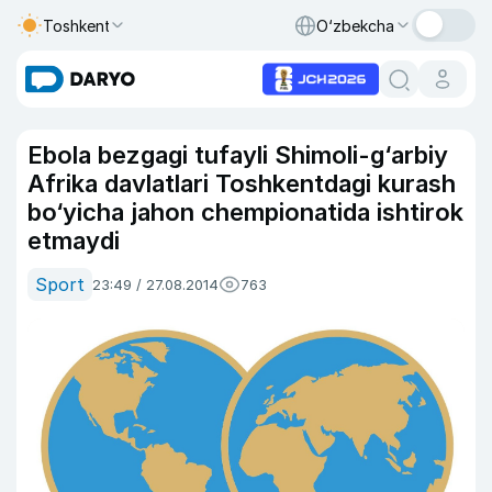
Toshkent
O‘zbekcha
Ebola bezgagi tufayli Shimoli-g‘arbiy
Afrika davlatlari Toshkentdagi kurash
bo‘yicha jahon chempionatida ishtirok
etmaydi
Sport
23:49 / 27.08.2014
763