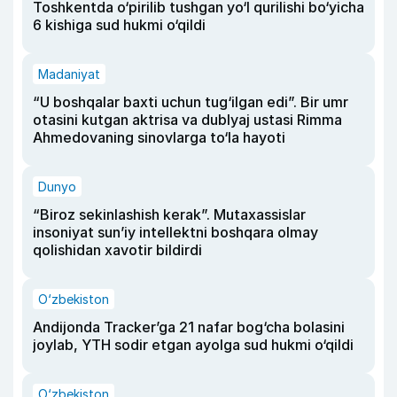
Toshkentda o‘pirilib tushgan yo‘l qurilishi bo‘yicha
6 kishiga sud hukmi o‘qildi
Madaniyat
“U boshqalar baxti uchun tug‘ilgan edi”. Bir umr
otasini kutgan aktrisa va dublyaj ustasi Rimma
Ahmedovaning sinovlarga to‘la hayoti
Dunyo
“Biroz sekinlashish kerak”. Mutaxassislar
insoniyat sun’iy intellektni boshqara olmay
qolishidan xavotir bildirdi
O‘zbekiston
Andijonda Tracker’ga 21 nafar bog‘cha bolasini
joylab, YTH sodir etgan ayolga sud hukmi o‘qildi
O‘zbekiston