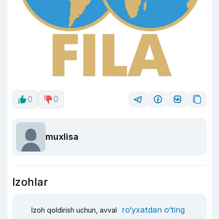
0
0
muxlisa
Izohlar
ro‘yxatdan o‘ting
Izoh qoldirish uchun, avval