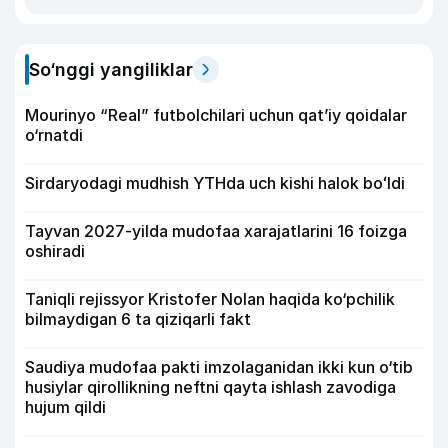
So‘nggi yangiliklar
Mourinyo “Real” futbolchilari uchun qat’iy qoidalar
o‘rnatdi
Sirdaryodagi mudhish YTHda uch kishi halok boʻldi
Tayvan 2027-yilda mudofaa xarajatlarini 16 foizga
oshiradi
Taniqli rejissyor Kristofer Nolan haqida ko‘pchilik
bilmaydigan 6 ta qiziqarli fakt
Saudiya mudofaa pakti imzolaganidan ikki kun o‘tib
husiylar qirollikning neftni qayta ishlash zavodiga
hujum qildi