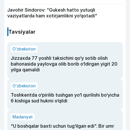
Javohir Sindorov: “Gukesh hatto yutuqli
vaziyatlarda ham xotirjamlikni yo‘qotadi”
Tavsiyalar
O‘zbekiston
Jizzaxda 77 yoshli taksichini qo‘y sotib olish
bahonasida yaylovga olib borib o‘ldirgan yigit 20
yilga qamaldi
O‘zbekiston
Toshkentda o‘pirilib tushgan yo‘l qurilishi bo‘yicha
6 kishiga sud hukmi o‘qildi
Madaniyat
“U boshqalar baxti uchun tug‘ilgan edi”. Bir umr