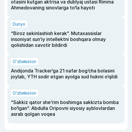
otasini kutgan aktrisa va dublyaj ustasi Rimma
Ahmedovaning sinovlarga to‘la hayoti
Dunyo
“Biroz sekinlashish kerak”. Mutaxassislar
insoniyat sun’iy intellektni boshqara olmay
qolishidan xavotir bildirdi
O‘zbekiston
Andijonda Tracker’ga 21 nafar bog‘cha bolasini
joylab, YTH sodir etgan ayolga sud hukmi o‘qildi
O‘zbekiston
“Sakkiz qator she’rim boshimga sakkizta bomba
bo‘lgan”. Abdulla Oripovni siyosiy ayblovlardan
asrab qolgan voqea