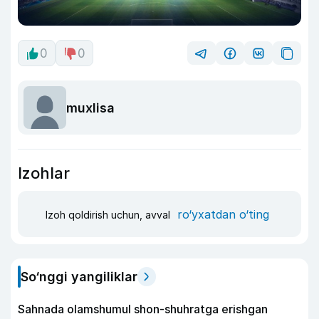
0
0
muxlisa
Izohlar
ro‘yxatdan o‘ting
Izoh qoldirish uchun, avval
So‘nggi yangiliklar
Sahnada olamshumul shon-shuhratga erishgan