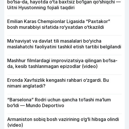
bo‘lsa-da, hayotda o‘ta baxtsiz bo‘lgan qo‘shiqchi —
Uitni Hyustonning fojiali taqdiri
Emilian Karas Chempionlar Ligasida “Paxtakor”
bosh murabbiyi sifatida ro‘yxatdan o‘tkazildi
Ma’naviyat va davlat tili masalalari bo‘yicha
maslahatchi faoliyatini tashkil etish tartibi belgilandi
Mashhur filmlardagi improvizatsiya qilingan bo‘lsa-
da, kesib tashlanmagan epizodlar (video)
Eronda Xavfsizlik kengashi rahbari o‘zgardi. Bu
nimani anglatadi?
“Barselona” Rodri uchun qancha to‘lashi ma’lum
bo‘ldi — Mundo Deportivo
Armaniston sobiq bosh vazirining o‘g‘li hibsga olindi
(video)