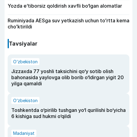
Yozda e’tiborsiz qoldirish xavfli bo‘lgan alomatlar
Ruminiyada AESga suv yetkazish uchun toʻrtta kema
choʻktirildi
Tavsiyalar
O‘zbekiston
Jizzaxda 77 yoshli taksichini qo‘y sotib olish
bahonasida yaylovga olib borib o‘ldirgan yigit 20
yilga qamaldi
O‘zbekiston
Toshkentda o‘pirilib tushgan yo‘l qurilishi bo‘yicha
6 kishiga sud hukmi o‘qildi
Madaniyat