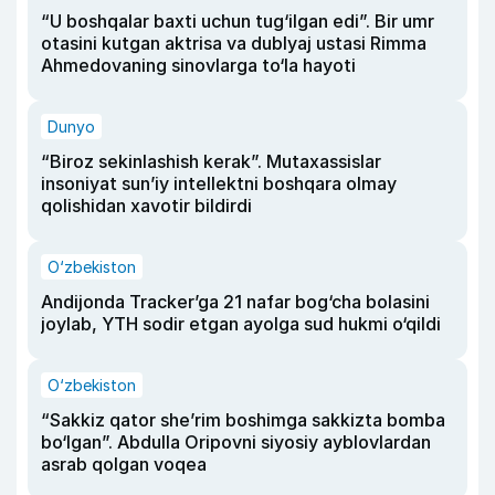
“U boshqalar baxti uchun tug‘ilgan edi”. Bir umr
otasini kutgan aktrisa va dublyaj ustasi Rimma
Ahmedovaning sinovlarga to‘la hayoti
Dunyo
“Biroz sekinlashish kerak”. Mutaxassislar
insoniyat sun’iy intellektni boshqara olmay
qolishidan xavotir bildirdi
O‘zbekiston
Andijonda Tracker’ga 21 nafar bog‘cha bolasini
joylab, YTH sodir etgan ayolga sud hukmi o‘qildi
O‘zbekiston
“Sakkiz qator she’rim boshimga sakkizta bomba
bo‘lgan”. Abdulla Oripovni siyosiy ayblovlardan
asrab qolgan voqea