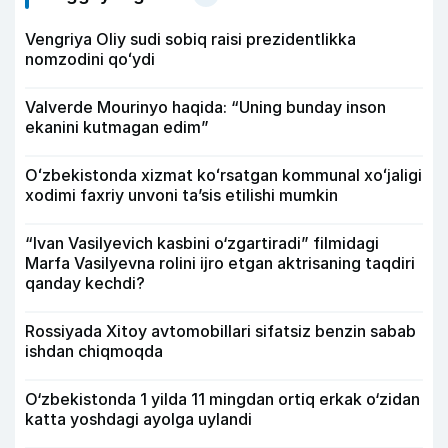
Vengriya Oliy sudi sobiq raisi prezidentlikka
nomzodini qoʻydi
Valverde Mourinyo haqida: “Uning bunday inson
ekanini kutmagan edim”
Oʻzbekistonda xizmat koʻrsatgan kommunal xoʻjaligi
xodimi faxriy unvoni taʼsis etilishi mumkin
“Ivan Vasilyevich kasbini o‘zgartiradi” filmidagi
Marfa Vasilyevna rolini ijro etgan aktrisaning taqdiri
qanday kechdi?
Rossiyada Xitoy avtomobillari sifatsiz benzin sabab
ishdan chiqmoqda
O‘zbekistonda 1 yilda 11 mingdan ortiq erkak o‘zidan
katta yoshdagi ayolga uylandi