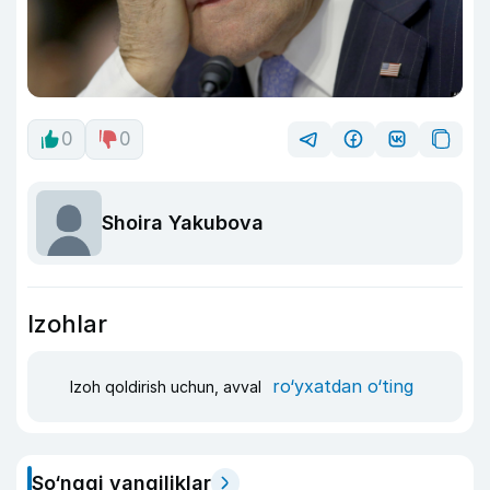
0
0
Shoira Yakubova
Izohlar
ro‘yxatdan o‘ting
Izoh qoldirish uchun, avval
So‘nggi yangiliklar