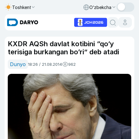
Toshkent
O‘zbekcha
KXDR AQSh davlat kotibini “qo‘y
terisiga burkangan bo‘ri” deb atadi
Dunyo
18:26 / 21.08.2014
962