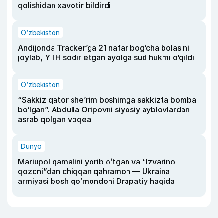
qolishidan xavotir bildirdi
O‘zbekiston
Andijonda Tracker’ga 21 nafar bog‘cha bolasini
joylab, YTH sodir etgan ayolga sud hukmi o‘qildi
O‘zbekiston
“Sakkiz qator she’rim boshimga sakkizta bomba
bo‘lgan”. Abdulla Oripovni siyosiy ayblovlardan
asrab qolgan voqea
Dunyo
Mariupol qamalini yorib oʻtgan va “Izvarino
qozoni”dan chiqqan qahramon — Ukraina
armiyasi bosh qoʻmondoni Drapatiy haqida