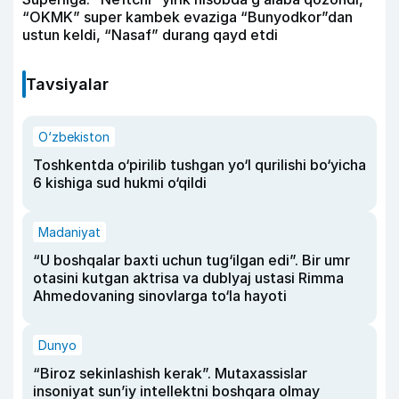
“OKMK” super kambek evaziga “Bunyodkor”dan
ustun keldi, “Nasaf” durang qayd etdi
Tavsiyalar
O‘zbekiston
Toshkentda o‘pirilib tushgan yo‘l qurilishi bo‘yicha
6 kishiga sud hukmi o‘qildi
Madaniyat
“U boshqalar baxti uchun tug‘ilgan edi”. Bir umr
otasini kutgan aktrisa va dublyaj ustasi Rimma
Ahmedovaning sinovlarga to‘la hayoti
Dunyo
“Biroz sekinlashish kerak”. Mutaxassislar
insoniyat sun’iy intellektni boshqara olmay