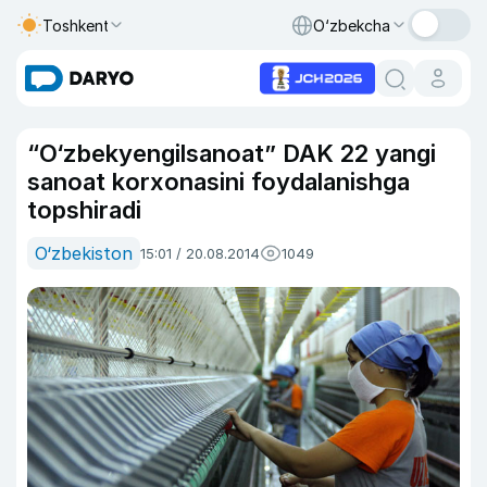
Toshkent
O‘zbekcha
“O‘zbekyengilsanoat” DAK 22 yangi
sanoat korxonasini foydalanishga
topshiradi
O‘zbekiston
15:01 / 20.08.2014
1049