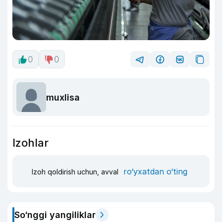
0
0
muxlisa
Izohlar
ro‘yxatdan o‘ting
Izoh qoldirish uchun, avval
So‘nggi yangiliklar