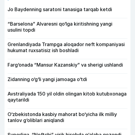
Jo Baydenning saratoni tanasiga tarqab ketdi
“Barselona” Alvaresni qo‘lga kiritishning yangi
usulini topdi
Grenlandiyada Trampga aloqador neft kompaniyasi
hukumat ruxsatisiz ish boshladi
Farg‘onada “Mansur Kazanskiy” va sherigi ushlandi
Zidanning o‘g‘li yangi jamoaga o‘tdi
Avstraliyada 150 yil oldin olingan kitob kutubxonaga
qaytarildi
O‘zbekistonda kasbiy mahorat bo‘yicha ilk milliy
tanlov g‘oliblari aniqlandi
Superliga. “Neftchi” yirik hisobda g‘alaba qozondi,