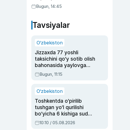
Bugun, 14:45
Tavsiyalar
O‘zbekiston
Jizzaxda 77 yoshli
taksichini qo‘y sotib olish
bahonasida yaylovga
olib borib o‘ldirgan yigit
Bugun, 11:15
20 yilga qamaldi
O‘zbekiston
Toshkentda o‘pirilib
tushgan yo‘l qurilishi
bo‘yicha 6 kishiga sud
hukmi o‘qildi
10:10 / 05.08.2026