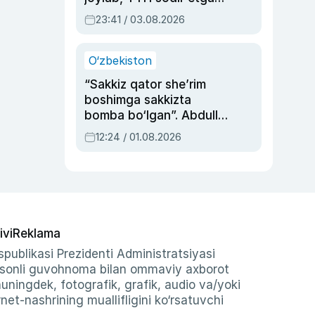
ayolga sud hukmi o‘qildi
23:41 / 03.08.2026
O‘zbekiston
“Sakkiz qator she’rim
boshimga sakkizta
bomba bo‘lgan”. Abdulla
Oripovni siyosiy
12:24 / 01.08.2026
ayblovlardan asrab
qolgan voqea
ivi
Reklama
publikasi Prezidenti Administratsiyasi
-sonli guvohnoma bilan ommaviy axborot
shuningdek, fotografik, grafik, audio va/yoki
et-nashrining muallifligini ko‘rsatuvchi