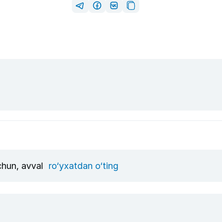
uchun, avval
ro‘yxatdan o‘ting