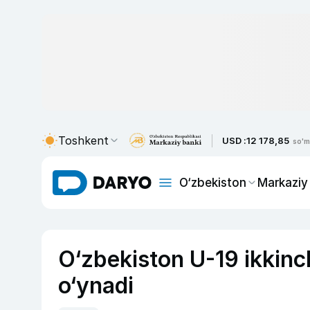
Toshkent
USD :
12 178,85
so'm
O‘zbekiston
Markaziy
O‘zbekiston U-19 ikkinc
o‘ynadi