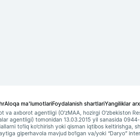
hr
Aloqa ma'lumotlari
Foydalanish shartlari
Yangiliklar arx
t va axborot agentligi (O‘zMAA, hozirgi O‘zbekiston Res
ar agentligi) tomonidan 13.03.2015 yil sanasida 0944
allarni to‘liq ko‘chirish yoki qisman iqtibos keltirishga, 
ytiga giperhavola mavjud bo‘lgan va/yoki “Daryo” intern