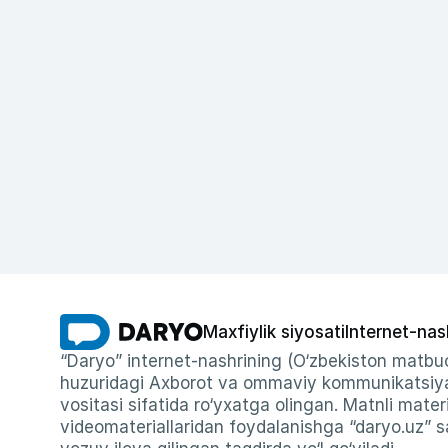
Maxfiylik siyosati
Internet-nas
“Daryo” internet-nashrining (O‘zbekiston matbuo
huzuridagi Axborot va ommaviy kommunikatsiyal
vositasi sifatida ro‘yxatga olingan. Matnli materi
videomateriallaridan foydalanishga “daryo.uz” sa