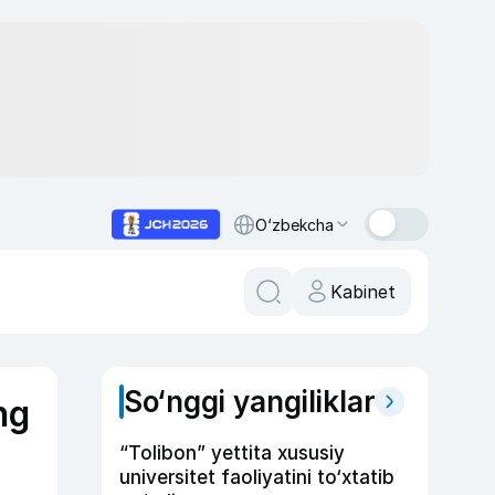
O‘zbekcha
Kabinet
So‘nggi yangiliklar
ng
“Tolibon” yettita xususiy
universitet faoliyatini to‘xtatib