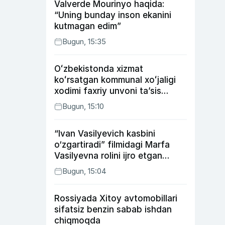
Valverde Mourinyo haqida:
“Uning bunday inson ekanini
kutmagan edim”
Bugun, 15:35
Oʻzbekistonda xizmat
koʻrsatgan kommunal xoʻjaligi
xodimi faxriy unvoni taʼsis
etilishi mumkin
Bugun, 15:10
“Ivan Vasilyevich kasbini
o‘zgartiradi” filmidagi Marfa
Vasilyevna rolini ijro etgan
aktrisaning taqdiri qanday
Bugun, 15:04
kechdi?
Rossiyada Xitoy avtomobillari
sifatsiz benzin sabab ishdan
chiqmoqda