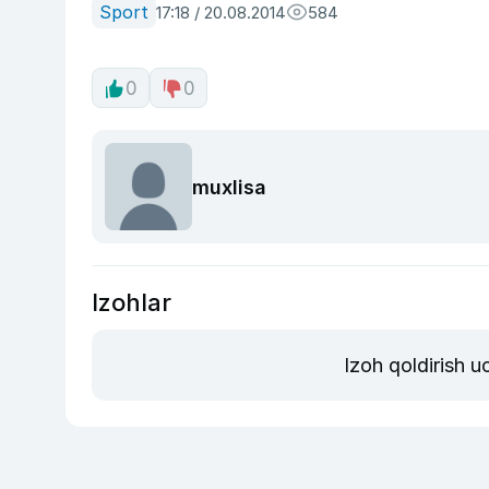
Sport
17:18 / 20.08.2014
584
0
0
muxlisa
Izohlar
Izoh qoldirish 