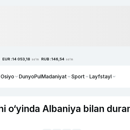
EUR :
RUB :
14 053,18
146,54
so'm
so'm
 Osiyo
Dunyo
Pul
Madaniyat
Sport
Layfstayl
hi o‘yinda Albaniya bilan dura