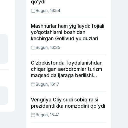
qo‘ydi
Bugun, 16:54
Mashhurlar ham yig‘laydi: fojiali
yo‘qotishlarni boshidan
kechirgan Gollivud yulduzlari
Bugun, 16:35
O‘zbekistonda foydalanishdan
chiqarilgan aerodromlar turizm
maqsadida ijaraga berilishi
mumkin
Bugun, 16:17
Vengriya Oliy sudi sobiq raisi
prezidentlikka nomzodini qoʻydi
Bugun, 15:41