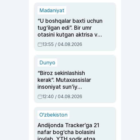
Madaniyat
“U boshqalar baxti uchun
tug‘ilgan edi”. Bir umr
otasini kutgan aktrisa va
dublyaj ustasi Rimma
13:55 / 04.08.2026
Ahmedovaning
sinovlarga to‘la hayoti
Dunyo
“Biroz sekinlashish
kerak”. Mutaxassislar
insoniyat sun’iy
intellektni boshqara
12:40 / 04.08.2026
olmay qolishidan xavotir
bildirdi
O‘zbekiston
Andijonda Tracker’ga 21
nafar bog‘cha bolasini
joylab, YTH sodir etgan