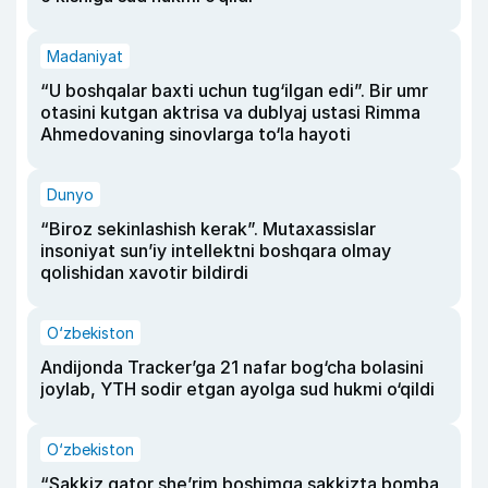
Madaniyat
“U boshqalar baxti uchun tug‘ilgan edi”. Bir umr
otasini kutgan aktrisa va dublyaj ustasi Rimma
Ahmedovaning sinovlarga to‘la hayoti
Dunyo
“Biroz sekinlashish kerak”. Mutaxassislar
insoniyat sun’iy intellektni boshqara olmay
qolishidan xavotir bildirdi
O‘zbekiston
Andijonda Tracker’ga 21 nafar bog‘cha bolasini
joylab, YTH sodir etgan ayolga sud hukmi o‘qildi
O‘zbekiston
“Sakkiz qator she’rim boshimga sakkizta bomba