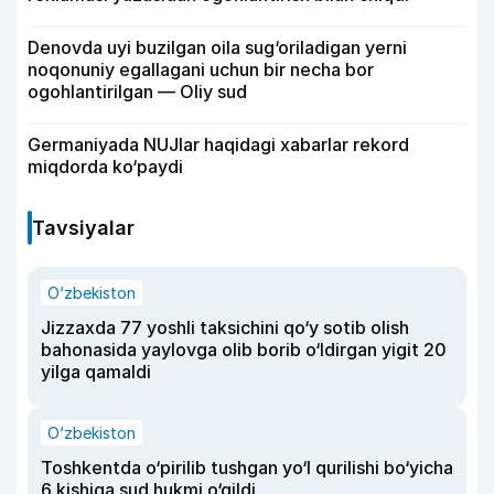
Denovda uyi buzilgan oila sug‘oriladigan yerni
noqonuniy egallagani uchun bir necha bor
ogohlantirilgan — Oliy sud
Germaniyada NUJlar haqidagi xabarlar rekord
miqdorda ko‘paydi
Tavsiyalar
O‘zbekiston
Jizzaxda 77 yoshli taksichini qo‘y sotib olish
bahonasida yaylovga olib borib o‘ldirgan yigit 20
yilga qamaldi
O‘zbekiston
Toshkentda o‘pirilib tushgan yo‘l qurilishi bo‘yicha
6 kishiga sud hukmi o‘qildi