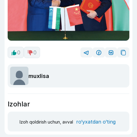
0
0
muxlisa
Izohlar
ro‘yxatdan o‘ting
Izoh qoldirish uchun, avval