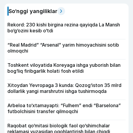
So‘nggi yangiliklar
Rekord: 230 kishi birgina rezina qayiqda La Mansh
bo‘g‘ozini kesib o‘tdi
“Real Madrid” “Arsenal” yarim himoyachisini sotib
olmoqchi
Toshkent viloyatida Koreyaga ishga yuborish bilan
bog‘liq firibgarlik holati fosh etildi
Xitoydan Yevropaga 3 kunda: Qozog‘iston 35 mlrd
dollarlik yangi marshrutni ishga tushirmoqda
Arbeloa to‘xtamayapti: “Fulhem” endi “Barselona”
futbolchisini transfer qilmoqchi
Raqobat qo‘mitasi biologik faol qo‘shimchalar
reklamasi yuzasidan ogohlantirish bilan chiqdi