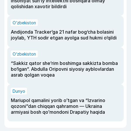
insoniyat sun’iy intellektni boshqara olmay
qolishidan xavotir bildirdi
O‘zbekiston
Andijonda Tracker’ga 21 nafar bog‘cha bolasini
joylab, YTH sodir etgan ayolga sud hukmi o‘qildi
O‘zbekiston
“Sakkiz qator she’rim boshimga sakkizta bomba
bo‘lgan”. Abdulla Oripovni siyosiy ayblovlardan
asrab qolgan voqea
Dunyo
Mariupol qamalini yorib oʻtgan va “Izvarino
qozoni”dan chiqqan qahramon — Ukraina
armiyasi bosh qoʻmondoni Drapatiy haqida