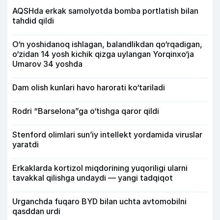
AQSHda erkak samolyotda bomba portlatish bilan
tahdid qildi
O‘n yoshidanoq ishlagan, balandlikdan qo‘rqadigan,
o‘zidan 14 yosh kichik qizga uylangan Yorqinxo‘ja
Umarov 34 yoshda
Dam olish kunlari havo harorati ko‘tariladi
Rodri “Barselona”ga o‘tishga qaror qildi
Stenford olimlari sun’iy intellekt yordamida viruslar
yaratdi
Erkaklarda kortizol miqdorining yuqoriligi ularni
tavakkal qilishga undaydi — yangi tadqiqot
Urganchda fuqaro BYD bilan uchta avtomobilni
qasddan urdi