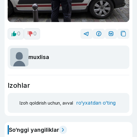
0
0
muxlisa
Izohlar
ro‘yxatdan o‘ting
Izoh qoldirish uchun, avval
So‘nggi yangiliklar