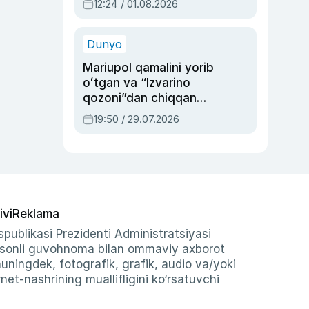
12:24 / 01.08.2026
ayblovlardan asrab
qolgan voqea
Dunyo
Mariupol qamalini yorib
oʻtgan va “Izvarino
qozoni”dan chiqqan
qahramon — Ukraina
19:50 / 29.07.2026
armiyasi bosh
qoʻmondoni Drapatiy
haqida
ivi
Reklama
publikasi Prezidenti Administratsiyasi
-sonli guvohnoma bilan ommaviy axborot
shuningdek, fotografik, grafik, audio va/yoki
et-nashrining muallifligini ko‘rsatuvchi