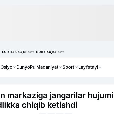
EUR :
RUB :
14 053,18
146,54
so'm
so'm
 Osiyo
Dunyo
Pul
Madaniyat
Sport
Layfstayl
in markaziga jangarilar hujumi
likka chiqib ketishdi