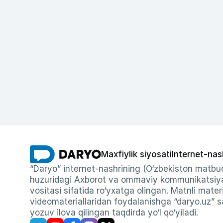
Maxfiylik siyosati
Internet-nas
“Daryo” internet-nashrining (O‘zbekiston matbuo
huzuridagi Axborot va ommaviy kommunikatsiyal
vositasi sifatida ro‘yxatga olingan. Matnli materi
videomateriallaridan foydalanishga “daryo.uz” sa
yozuv ilova qilingan taqdirda yo‘l qo‘yiladi.