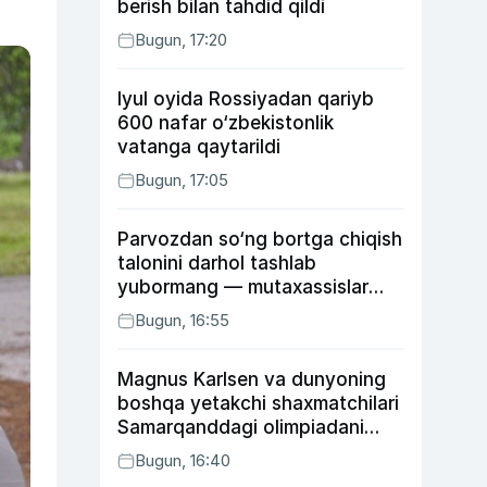
berish bilan tahdid qildi
Bugun, 17:20
Iyul oyida Rossiyadan qariyb
600 nafar o‘zbekistonlik
vatanga qaytarildi
Bugun, 17:05
Parvozdan so‘ng bortga chiqish
talonini darhol tashlab
yubormang — mutaxassislar
buning sababini tushuntirdi
Bugun, 16:55
Magnus Karlsen va dunyoning
boshqa yetakchi shaxmatchilari
Samarqanddagi olimpiadani
o‘tkazib yuboradi
Bugun, 16:40