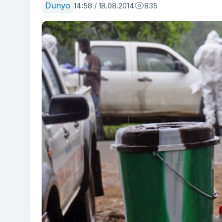
Dunyo
14:58 / 18.08.2014
835