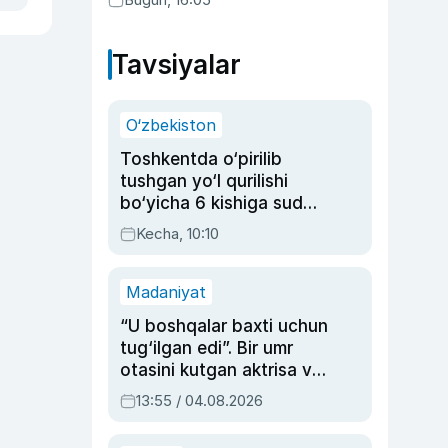
Tavsiyalar
O‘zbekiston
Toshkentda o‘pirilib
tushgan yo‘l qurilishi
bo‘yicha 6 kishiga sud
hukmi o‘qildi
Kecha, 10:10
Madaniyat
“U boshqalar baxti uchun
tug‘ilgan edi”. Bir umr
otasini kutgan aktrisa va
dublyaj ustasi Rimma
13:55 / 04.08.2026
Ahmedovaning
sinovlarga to‘la hayoti