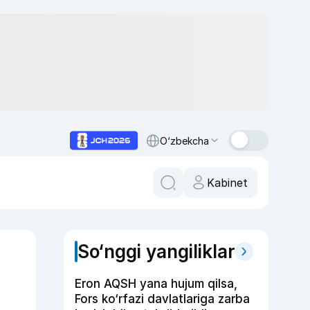
O‘zbekcha
Kabinet
So‘nggi yangiliklar
Eron AQSH yana hujum qilsa,
Fors ko‘rfazi davlatlariga zarba