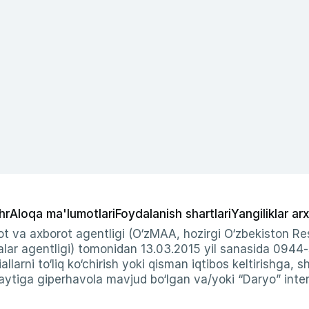
hr
Aloqa ma'lumotlari
Foydalanish shartlari
Yangiliklar arx
t va axborot agentligi (O‘zMAA, hozirgi O‘zbekiston Res
ar agentligi) tomonidan 13.03.2015 yil sanasida 0944
allarni to‘liq ko‘chirish yoki qisman iqtibos keltirishga, 
ytiga giperhavola mavjud bo‘lgan va/yoki “Daryo” intern