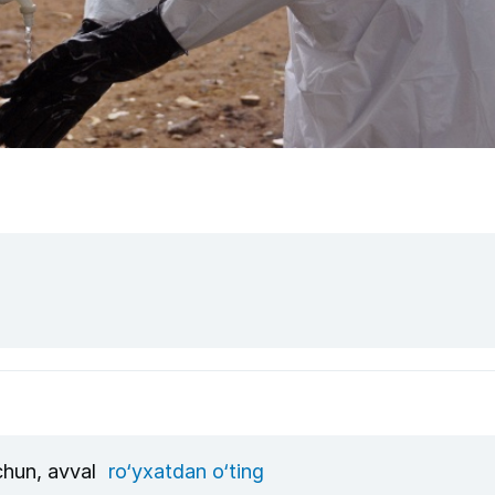
uchun, avval
ro‘yxatdan o‘ting