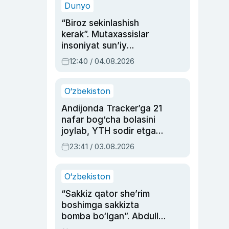
Dunyo
“Biroz sekinlashish
kerak”. Mutaxassislar
insoniyat sun’iy
intellektni boshqara
12:40 / 04.08.2026
olmay qolishidan xavotir
bildirdi
O‘zbekiston
Andijonda Tracker’ga 21
nafar bog‘cha bolasini
joylab, YTH sodir etgan
ayolga sud hukmi o‘qildi
23:41 / 03.08.2026
O‘zbekiston
“Sakkiz qator she’rim
boshimga sakkizta
bomba bo‘lgan”. Abdulla
Oripovni siyosiy