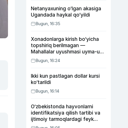
Netanyaxuning o‘lgan akasiga
Ugandada haykal qo‘yildi
Bugun, 16:35
Xonadonlarga kirish bo‘yicha
topshiriq berilmagan —
Mahallalar uyushmasi uyma-uy
yurgan mas’ullar haqida
Bugun, 16:24
Ikki kun pastlagan dollar kursi
ko‘tarildi
Bugun, 16:14
O‘zbekistonda hayvonlarni
identifikatsiya qilish tartibi va
ijtimoiy tarmoqlardagi feyk
xabarlarga izoh berildi
Bugun, 16:05