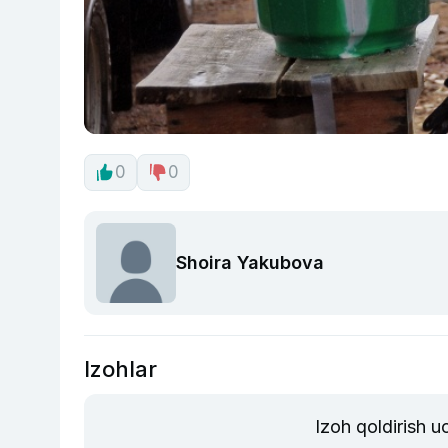
0
0
Shoira Yakubova
Izohlar
Izoh qoldirish 