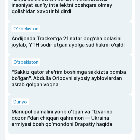
insoniyat sun’iy intellektni boshqara olmay
qolishidan xavotir bildirdi
O‘zbekiston
Andijonda Tracker’ga 21 nafar bog‘cha bolasini
joylab, YTH sodir etgan ayolga sud hukmi o‘qildi
O‘zbekiston
“Sakkiz qator she’rim boshimga sakkizta bomba
bo‘lgan”. Abdulla Oripovni siyosiy ayblovlardan
asrab qolgan voqea
Dunyo
Mariupol qamalini yorib oʻtgan va “Izvarino
qozoni”dan chiqqan qahramon — Ukraina
armiyasi bosh qoʻmondoni Drapatiy haqida