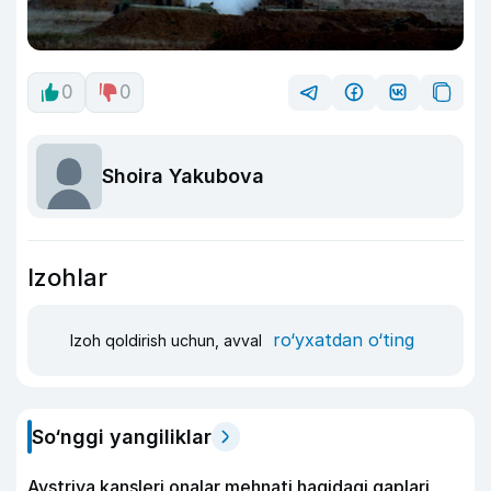
0
0
Shoira Yakubova
Izohlar
ro‘yxatdan o‘ting
Izoh qoldirish uchun, avval
So‘nggi yangiliklar
Avstriya kansleri onalar mehnati haqidagi gaplari