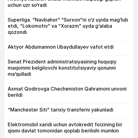
uchun uzr so‘radi
Superliga. “Navbahor” “Surxon”ni o‘z uyida mag‘lub
etdi, “Lokomotiv” va “Xorazm” uyda g‘alaba
qozondi
Aktyor Abdu­mannon Ubaydullayev vafot etdi
Senat Prezident administratsiyasining huquqiy
maqomini belgilovchi konstitutsiyaviy qonunni
ma’qulladi
Axmat Qodirovga Checheniston Qahramoni unvoni
berildi
“Manchester Siti” tarixiy transferni yakunladi
Elektromobil xaridi uchun avtokredit foizining bir
qismi davlat tomonidan qoplab berilishi mumkin