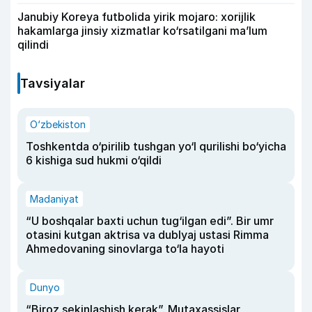
Janubiy Koreya futbolida yirik mojaro: xorijlik
hakamlarga jinsiy xizmatlar ko‘rsatilgani ma’lum
qilindi
Tavsiyalar
O‘zbekiston
Toshkentda o‘pirilib tushgan yo‘l qurilishi bo‘yicha
6 kishiga sud hukmi o‘qildi
Madaniyat
“U boshqalar baxti uchun tug‘ilgan edi”. Bir umr
otasini kutgan aktrisa va dublyaj ustasi Rimma
Ahmedovaning sinovlarga to‘la hayoti
Dunyo
“Biroz sekinlashish kerak”. Mutaxassislar