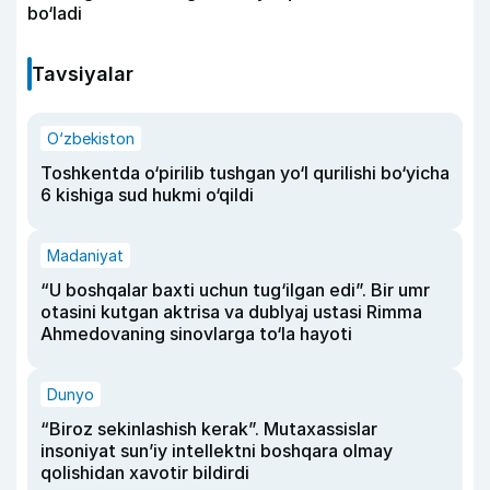
bo‘ladi
Tavsiyalar
O‘zbekiston
Toshkentda o‘pirilib tushgan yo‘l qurilishi bo‘yicha
6 kishiga sud hukmi o‘qildi
Madaniyat
“U boshqalar baxti uchun tug‘ilgan edi”. Bir umr
otasini kutgan aktrisa va dublyaj ustasi Rimma
Ahmedovaning sinovlarga to‘la hayoti
Dunyo
“Biroz sekinlashish kerak”. Mutaxassislar
insoniyat sun’iy intellektni boshqara olmay
qolishidan xavotir bildirdi