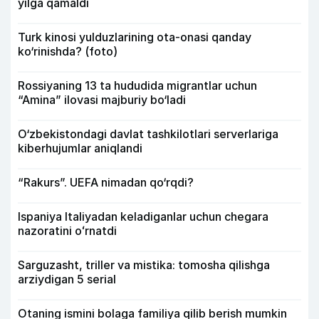
yilga qamaldi
Turk kinosi yulduzlarining ota-onasi qanday
ko‘rinishda? (foto)
Rossiyaning 13 ta hududida migrantlar uchun
“Amina” ilovasi majburiy bo‘ladi
O‘zbekistondagi davlat tashkilotlari serverlariga
kiberhujumlar aniqlandi
“Rakurs”. UEFA nimadan qo‘rqdi?
Ispaniya Italiyadan keladiganlar uchun chegara
nazoratini oʻrnatdi
Sarguzasht, triller va mistika: tomosha qilishga
arziydigan 5 serial
Otaning ismini bolaga familiya qilib berish mumkin