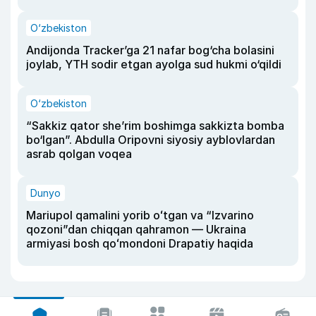
O‘zbekiston
Andijonda Tracker’ga 21 nafar bog‘cha bolasini
joylab, YTH sodir etgan ayolga sud hukmi o‘qildi
O‘zbekiston
“Sakkiz qator she’rim boshimga sakkizta bomba
bo‘lgan”. Abdulla Oripovni siyosiy ayblovlardan
asrab qolgan voqea
Dunyo
Mariupol qamalini yorib oʻtgan va “Izvarino
qozoni”dan chiqqan qahramon — Ukraina
armiyasi bosh qoʻmondoni Drapatiy haqida