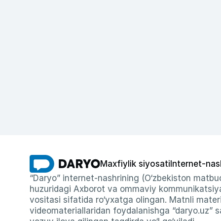
Maxfiylik siyosati
Internet-nas
“Daryo” internet-nashrining (O‘zbekiston matbuo
huzuridagi Axborot va ommaviy kommunikatsiyal
vositasi sifatida ro‘yxatga olingan. Matnli materi
videomateriallaridan foydalanishga “daryo.uz” sa