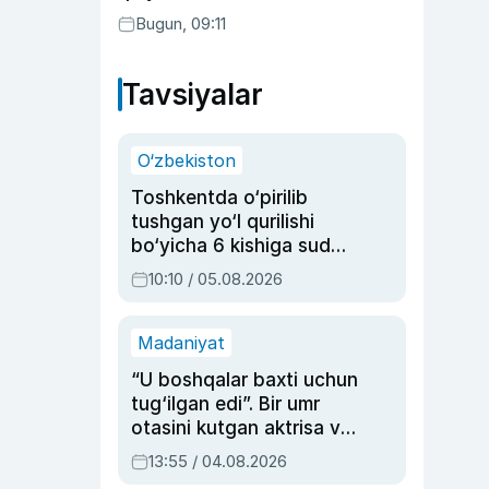
Bugun, 09:11
Tavsiyalar
O‘zbekiston
Toshkentda o‘pirilib
tushgan yo‘l qurilishi
bo‘yicha 6 kishiga sud
hukmi o‘qildi
10:10 / 05.08.2026
Madaniyat
“U boshqalar baxti uchun
tug‘ilgan edi”. Bir umr
otasini kutgan aktrisa va
dublyaj ustasi Rimma
13:55 / 04.08.2026
Ahmedovaning