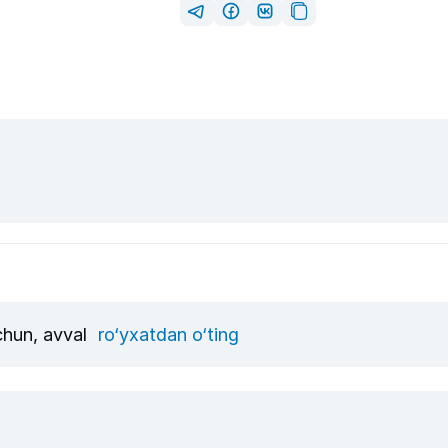
uchun, avval
ro‘yxatdan o‘ting