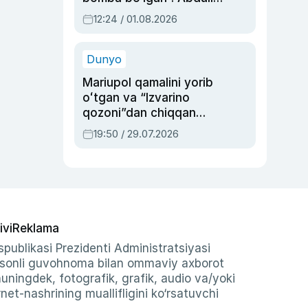
Oripovni siyosiy
12:24 / 01.08.2026
ayblovlardan asrab
qolgan voqea
Dunyo
Mariupol qamalini yorib
oʻtgan va “Izvarino
qozoni”dan chiqqan
qahramon — Ukraina
19:50 / 29.07.2026
armiyasi bosh
qoʻmondoni Drapatiy
haqida
ivi
Reklama
publikasi Prezidenti Administratsiyasi
-sonli guvohnoma bilan ommaviy axborot
shuningdek, fotografik, grafik, audio va/yoki
et-nashrining muallifligini ko‘rsatuvchi