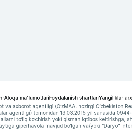
hr
Aloqa ma'lumotlari
Foydalanish shartlari
Yangiliklar arx
t va axborot agentligi (O‘zMAA, hozirgi O‘zbekiston Res
ar agentligi) tomonidan 13.03.2015 yil sanasida 0944
allarni to‘liq ko‘chirish yoki qisman iqtibos keltirishga, 
ytiga giperhavola mavjud bo‘lgan va/yoki “Daryo” intern