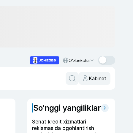
O‘zbekcha
Kabinet
So‘nggi yangiliklar
Senat kredit xizmatlari
reklamasida ogohlantirish