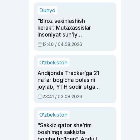
sinovlarga to‘la hayoti
Dunyo
“Biroz sekinlashish
kerak”. Mutaxassislar
insoniyat sun’iy
intellektni boshqara
12:40 / 04.08.2026
olmay qolishidan xavotir
bildirdi
O‘zbekiston
Andijonda Tracker’ga 21
nafar bog‘cha bolasini
joylab, YTH sodir etgan
ayolga sud hukmi o‘qildi
23:41 / 03.08.2026
O‘zbekiston
“Sakkiz qator she’rim
boshimga sakkizta
bomba bo‘lgan”. Abdulla