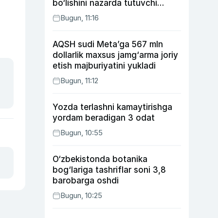
bo‘lishini nazarda tutuvchi
qonunni ma’qulladi
Bugun, 11:16
AQSH sudi Meta’ga 567 mln
dollarlik maxsus jamg‘arma joriy
etish majburiyatini yukladi
Bugun, 11:12
Yozda terlashni kamaytirishga
yordam beradigan 3 odat
Bugun, 10:55
O‘zbekistonda botanika
bog‘lariga tashriflar soni 3,8
barobarga oshdi
Bugun, 10:25