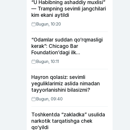
“U Habibning ashaddiy muxlisi”
— Trampning sevimli jangchilari
kim ekani aytildi
Bugun, 10:20
“Odamlar suddan qo‘rqmasligi
kerak”: Chicago Bar
Foundation’dagi ilk
o‘zbekistonlik Go‘zal
Bugun, 10:11
Abduaxatova
Hayron qolasiz: sevimli
yeguliklarimiz aslida nimadan
tayyorlanishini bilasizmi?
Bugun, 09:40
Toshkentda “zakladka” usulida
narkotik tarqatishga chek
qo‘yildi