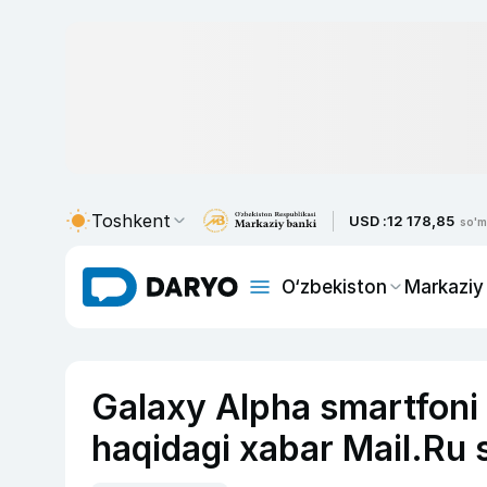
Toshkent
USD :
12 178,85
so'm
O‘zbekiston
Markaziy
Galaxy Alpha smartfoni 
haqidagi xabar Mail.Ru s