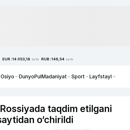
EUR :
RUB :
14 053,18
146,54
so'm
so'm
 Osiyo
Dunyo
Pul
Madaniyat
Sport
Layfstayl
Rossiyada taqdim etilgani
aytidan o‘chirildi