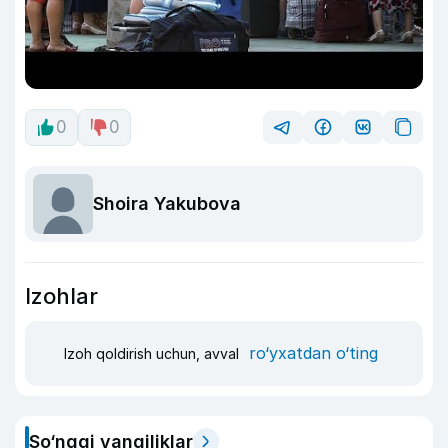
0
0
Shoira Yakubova
Izohlar
ro‘yxatdan o‘ting
Izoh qoldirish uchun, avval
So‘nggi yangiliklar