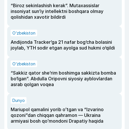
“Biroz sekinlashish kerak”. Mutaxassislar
insoniyat sun’iy intellektni boshqara olmay
qolishidan xavotir bildirdi
O‘zbekiston
Andijonda Tracker’ga 21 nafar bog‘cha bolasini
joylab, YTH sodir etgan ayolga sud hukmi o‘qildi
O‘zbekiston
“Sakkiz qator she’rim boshimga sakkizta bomba
bo‘lgan”. Abdulla Oripovni siyosiy ayblovlardan
asrab qolgan voqea
Dunyo
Mariupol qamalini yorib oʻtgan va “Izvarino
qozoni”dan chiqqan qahramon — Ukraina
armiyasi bosh qoʻmondoni Drapatiy haqida