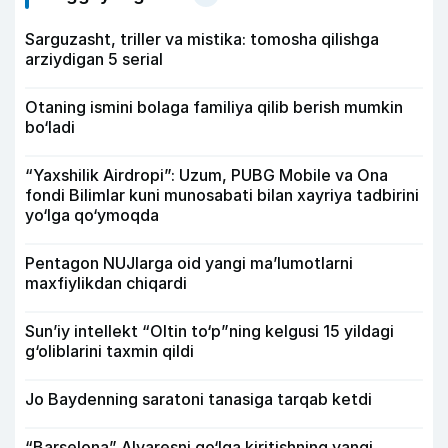
Sarguzasht, triller va mistika: tomosha qilishga
arziydigan 5 serial
Otaning ismini bolaga familiya qilib berish mumkin
bo‘ladi
“Yaxshilik Airdropi”: Uzum, PUBG Mobile va Ona
fondi Bilimlar kuni munosabati bilan xayriya tadbirini
yo‘lga qo‘ymoqda
Pentagon NUJlarga oid yangi maʼlumotlarni
maxfiylikdan chiqardi
Sun’iy intellekt “Oltin to‘p”ning kelgusi 15 yildagi
g‘oliblarini taxmin qildi
Jo Baydenning saratoni tanasiga tarqab ketdi
“Barselona” Alvaresni qo‘lga kiritishning yangi