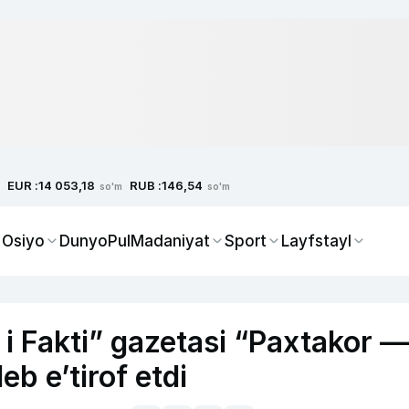
EUR :
RUB :
14 053,18
146,54
so'm
so'm
 Osiyo
Dunyo
Pul
Madaniyat
Sport
Layfstayl
i Fakti” gazetasi “Paxtakor —
eb e’tirof etdi