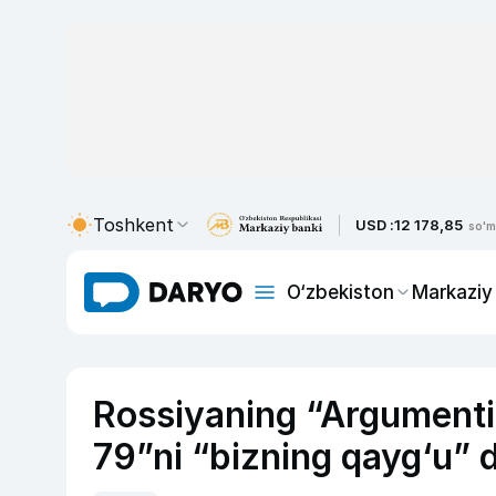
Toshkent
USD :
12 178,85
so'm
O‘zbekiston
Markaziy
Rossiyaning “Argumenti 
79”ni “bizning qayg‘u” d