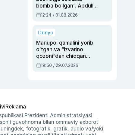
bomba bo‘lgan”. Abdulla
Oripovni siyosiy
12:24 / 01.08.2026
ayblovlardan asrab
qolgan voqea
Dunyo
Mariupol qamalini yorib
oʻtgan va “Izvarino
qozoni”dan chiqqan
qahramon — Ukraina
19:50 / 29.07.2026
armiyasi bosh
qoʻmondoni Drapatiy
haqida
ivi
Reklama
publikasi Prezidenti Administratsiyasi
-sonli guvohnoma bilan ommaviy axborot
shuningdek, fotografik, grafik, audio va/yoki