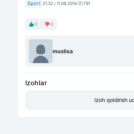
Sport
21:32 / 11.08.2014
791
0
0
muxlisa
Izohlar
Izoh qoldirish 