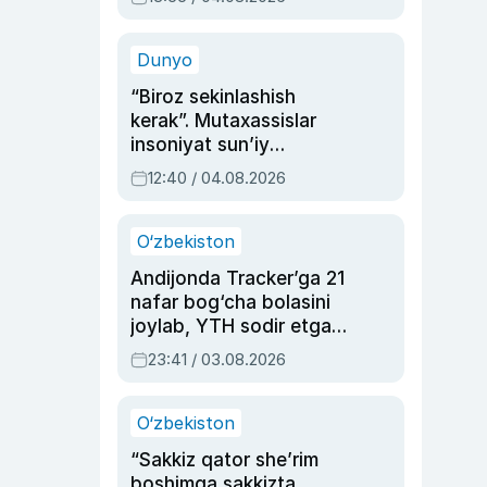
Ahmedovaning
sinovlarga to‘la hayoti
Dunyo
“Biroz sekinlashish
kerak”. Mutaxassislar
insoniyat sun’iy
intellektni boshqara
12:40 / 04.08.2026
olmay qolishidan xavotir
bildirdi
O‘zbekiston
Andijonda Tracker’ga 21
nafar bog‘cha bolasini
joylab, YTH sodir etgan
ayolga sud hukmi o‘qildi
23:41 / 03.08.2026
O‘zbekiston
“Sakkiz qator she’rim
boshimga sakkizta