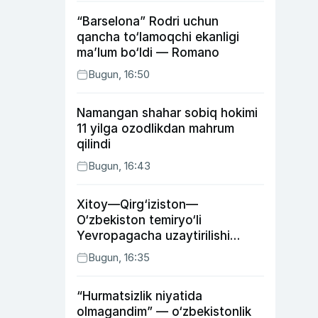
“Barselona” Rodri uchun
qancha to‘lamoqchi ekanligi
ma’lum bo‘ldi — Romano
Bugun, 16:50
Namangan shahar sobiq hokimi
11 yilga ozodlikdan mahrum
qilindi
Bugun, 16:43
Xitoy—Qirg‘iziston—
O‘zbekiston temiryo‘li
Yevropagacha uzaytirilishi
mumkin
Bugun, 16:35
“Hurmatsizlik niyatida
olmagandim” — o‘zbekistonlik