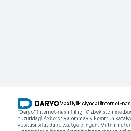
Maxfiylik siyosati
Internet-nas
“Daryo” internet-nashrining (O‘zbekiston matbuo
huzuridagi Axborot va ommaviy kommunikatsiyal
vositasi sifatida ro‘yxatga olingan. Matnli materi