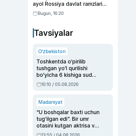
ayol Rossiya davlat ramzlari
tushirilgan poyandoz haqida
Bugun, 16:20
Tavsiyalar
O‘zbekiston
Toshkentda o‘pirilib
tushgan yo‘l qurilishi
bo‘yicha 6 kishiga sud
hukmi o‘qildi
10:10 / 05.08.2026
Madaniyat
“U boshqalar baxti uchun
tug‘ilgan edi”. Bir umr
otasini kutgan aktrisa va
dublyaj ustasi Rimma
13:55 / 04.08.2026