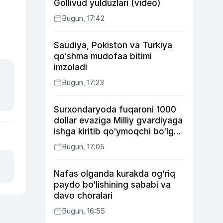
Gollivud yulduzlari (video)
Bugun, 17:42
Saudiya, Pokiston va Turkiya
qo‘shma mudofaa bitimi
imzoladi
Bugun, 17:23
Surxondaryoda fuqaroni 1000
dollar evaziga Milliy gvardiyaga
ishga kiritib qo‘ymoqchi bo‘lgan
shaxs ushlandi
Bugun, 17:05
Nafas olganda kurakda og‘riq
paydo bo‘lishining sababi va
davo choralari
Bugun, 16:55