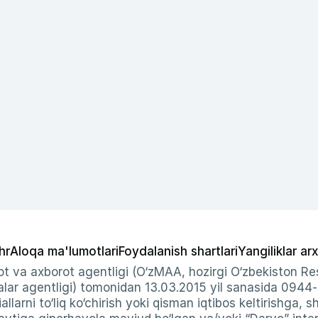
hr
Aloqa ma'lumotlari
Foydalanish shartlari
Yangiliklar arx
t va axborot agentligi (O‘zMAA, hozirgi O‘zbekiston Res
ar agentligi) tomonidan 13.03.2015 yil sanasida 0944
allarni to‘liq ko‘chirish yoki qisman iqtibos keltirishga, 