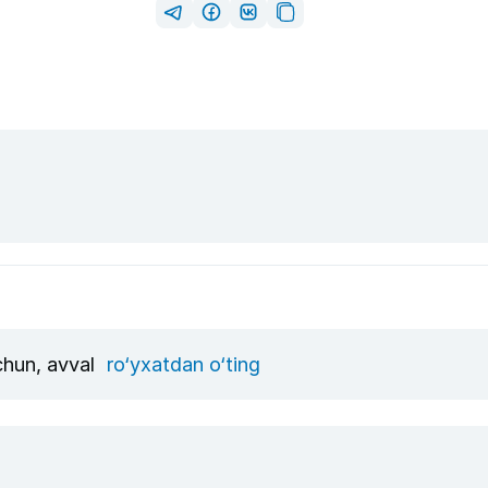
uchun, avval
ro‘yxatdan o‘ting