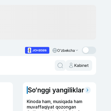
O‘zbekcha
Kabinet
So‘nggi yangiliklar
Kinoda ham, musiqada ham
muvaffaqiyat qozongan