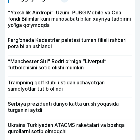
“Yaxshilik Airdropi”: Uzum, PUBG Mobile va Ona
fondi Bilimlar kuni munosabati bilan xayriya tadbirini
yo‘lga qo‘ymoqda
Farg‘onada Kadastrlar palatasi tuman filiali rahbari
pora bilan ushlandi
“Manchester Siti” Rodri o‘rniga “Liverpul”
futbolchisini sotib olishi mumkin
Trampning golf klubi ustidan uchayotgan
samolyotlar tutib olindi
Serbiya prezidenti dunyo katta urush yoqasida
turganini aytdi
Ukraina Turkiyadan ATACMS raketalari va boshqa
qurollarni sotib olmoqchi