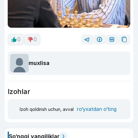
0
0
muxlisa
Izohlar
ro‘yxatdan o‘ting
Izoh qoldirish uchun, avval
So‘nggi yangiliklar