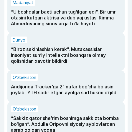
Madaniyat
“U boshqalar baxti uchun tug‘ilgan edi”. Bir umr
otasini kutgan aktrisa va dublyaj ustasi Rimma
Ahmedovaning sinovlarga to‘la hayoti
Dunyo
“Biroz sekinlashish kerak”. Mutaxassislar
insoniyat sun’iy intellektni boshqara olmay
qolishidan xavotir bildirdi
O‘zbekiston
Andijonda Tracker’ga 21 nafar bog‘cha bolasini
joylab, YTH sodir etgan ayolga sud hukmi o‘qildi
O‘zbekiston
“Sakkiz qator she’rim boshimga sakkizta bomba
bo‘lgan”. Abdulla Oripovni siyosiy ayblovlardan
asrab qolgan voqea