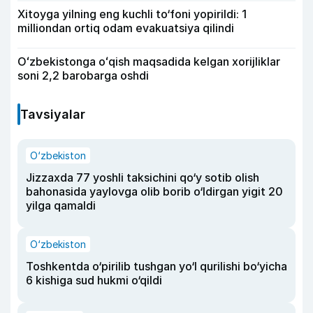
Xitoyga yilning eng kuchli to‘foni yopirildi: 1
milliondan ortiq odam evakuatsiya qilindi
Oʻzbekistonga oʻqish maqsadida kelgan xorijliklar
soni 2,2 barobarga oshdi
Tavsiyalar
O‘zbekiston
Jizzaxda 77 yoshli taksichini qo‘y sotib olish
bahonasida yaylovga olib borib o‘ldirgan yigit 20
yilga qamaldi
O‘zbekiston
Toshkentda o‘pirilib tushgan yo‘l qurilishi bo‘yicha
6 kishiga sud hukmi o‘qildi