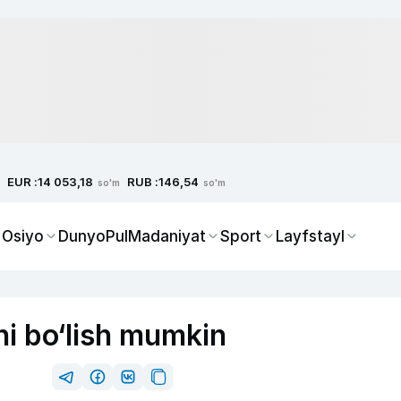
EUR :
RUB :
14 053,18
146,54
so'm
so'm
 Osiyo
Dunyo
Pul
Madaniyat
Sport
Layfstayl
i bo‘lish mumkin