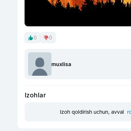
0
0
muxlisa
Izohlar
Izoh qoldirish uchun, avval
r