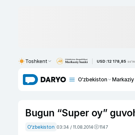
Toshkent
USD :
12 178,85
so'm
O‘zbekiston
Markaziy
Bugun “Super oy” guvoh
O‘zbekiston
03:34 / 11.08.2014
1147