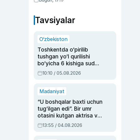
Tavsiyalar
O‘zbekiston
Toshkentda o‘pirilib
tushgan yo‘l qurilishi
bo‘yicha 6 kishiga sud
hukmi o‘qildi
10:10 / 05.08.2026
Madaniyat
“U boshqalar baxti uchun
tug‘ilgan edi”. Bir umr
otasini kutgan aktrisa va
dublyaj ustasi Rimma
13:55 / 04.08.2026
Ahmedovaning
sinovlarga to‘la hayoti