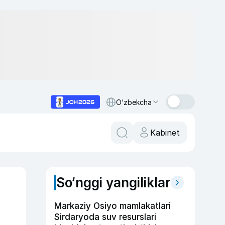
O‘zbekcha
Kabinet
So‘nggi yangiliklar
Markaziy Osiyo mamlakatlari
Sirdaryoda suv resurslari