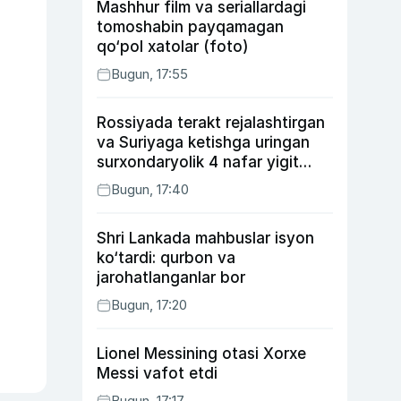
Mashhur film va seriallardagi
tomoshabin payqamagan
qo‘pol xatolar (foto)
Bugun, 17:55
Rossiyada terakt rejalashtirgan
va Suriyaga ketishga uringan
surxondaryolik 4 nafar yigit
qamaldi
Bugun, 17:40
Shri Lankada mahbuslar isyon
ko‘tardi: qurbon va
jarohatlanganlar bor
Bugun, 17:20
Lionel Messining otasi Xorxe
Messi vafot etdi
Bugun, 17:17