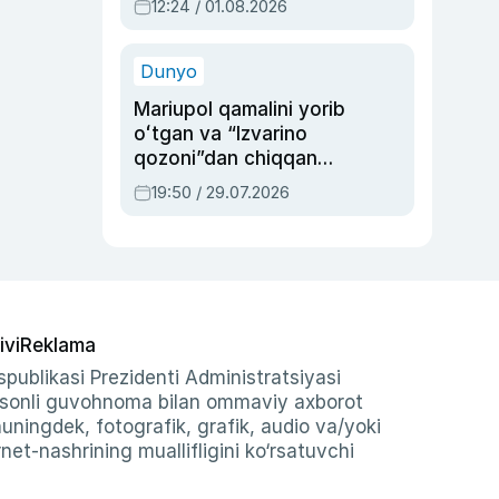
12:24 / 01.08.2026
ayblovlardan asrab
qolgan voqea
Dunyo
Mariupol qamalini yorib
oʻtgan va “Izvarino
qozoni”dan chiqqan
qahramon — Ukraina
19:50 / 29.07.2026
armiyasi bosh
qoʻmondoni Drapatiy
haqida
ivi
Reklama
publikasi Prezidenti Administratsiyasi
-sonli guvohnoma bilan ommaviy axborot
shuningdek, fotografik, grafik, audio va/yoki
et-nashrining muallifligini ko‘rsatuvchi