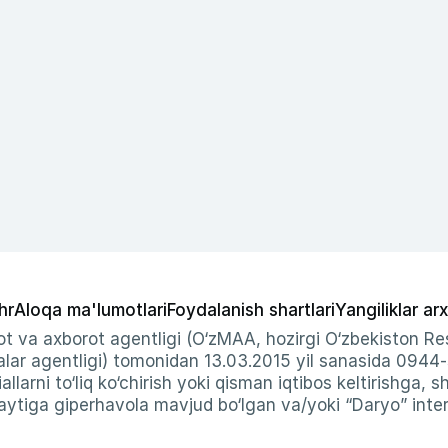
hr
Aloqa ma'lumotlari
Foydalanish shartlari
Yangiliklar arx
t va axborot agentligi (O‘zMAA, hozirgi O‘zbekiston Res
ar agentligi) tomonidan 13.03.2015 yil sanasida 0944
allarni to‘liq ko‘chirish yoki qisman iqtibos keltirishga, 
ytiga giperhavola mavjud bo‘lgan va/yoki “Daryo” intern