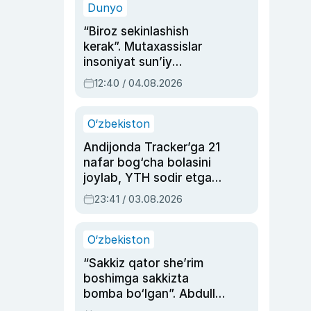
Dunyo
“Biroz sekinlashish
kerak”. Mutaxassislar
insoniyat sun’iy
intellektni boshqara
12:40 / 04.08.2026
olmay qolishidan xavotir
bildirdi
O‘zbekiston
Andijonda Tracker’ga 21
nafar bog‘cha bolasini
joylab, YTH sodir etgan
ayolga sud hukmi o‘qildi
23:41 / 03.08.2026
O‘zbekiston
“Sakkiz qator she’rim
boshimga sakkizta
bomba bo‘lgan”. Abdulla
Oripovni siyosiy