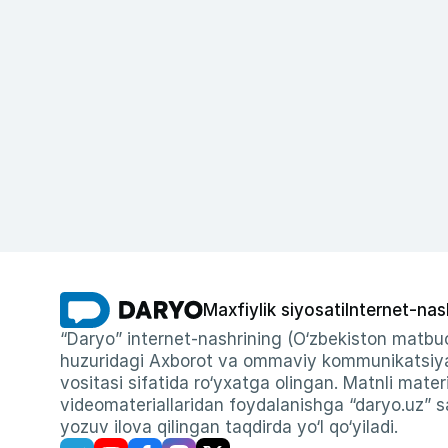
Maxfiylik siyosati
Internet-nas
“Daryo” internet-nashrining (O‘zbekiston matbuo
huzuridagi Axborot va ommaviy kommunikatsiyal
vositasi sifatida ro‘yxatga olingan. Matnli materi
videomateriallaridan foydalanishga “daryo.uz” sa
yozuv ilova qilingan taqdirda yo‘l qo‘yiladi.