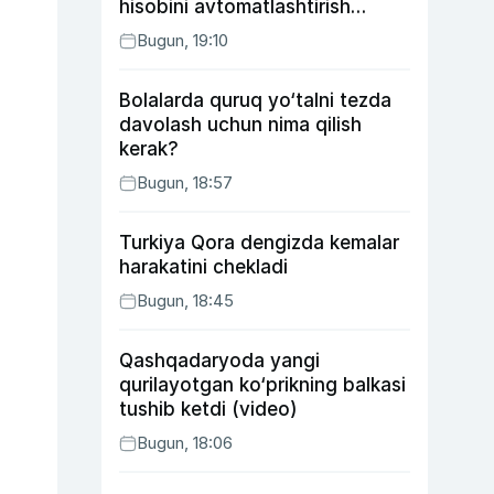
hisobini avtomatlashtirish
rejasini ishlab chiqishni
Bugun, 19:10
ma’qulladi
Bolalarda quruq yo‘talni tezda
davolash uchun nima qilish
kerak?
Bugun, 18:57
Turkiya Qora dengizda kemalar
harakatini chekladi
Bugun, 18:45
Qashqadaryoda yangi
qurilayotgan ko‘prikning balkasi
tushib ketdi (video)
Bugun, 18:06