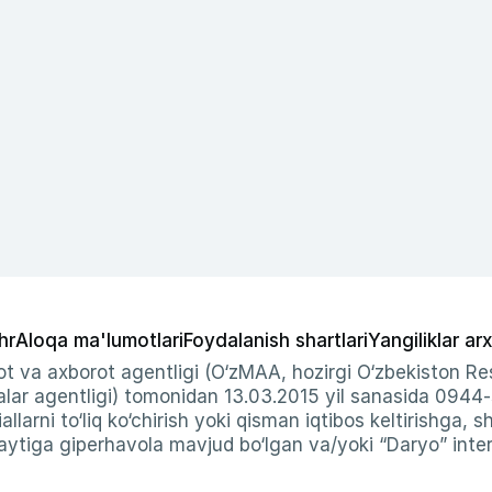
hr
Aloqa ma'lumotlari
Foydalanish shartlari
Yangiliklar arx
t va axborot agentligi (O‘zMAA, hozirgi O‘zbekiston Res
ar agentligi) tomonidan 13.03.2015 yil sanasida 0944
allarni to‘liq ko‘chirish yoki qisman iqtibos keltirishga, 
ytiga giperhavola mavjud bo‘lgan va/yoki “Daryo” intern