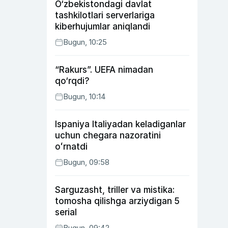
O‘zbekistondagi davlat
tashkilotlari serverlariga
kiberhujumlar aniqlandi
Bugun, 10:25
“Rakurs”. UEFA nimadan
qo‘rqdi?
Bugun, 10:14
Ispaniya Italiyadan keladiganlar
uchun chegara nazoratini
oʻrnatdi
Bugun, 09:58
Sarguzasht, triller va mistika:
tomosha qilishga arziydigan 5
serial
Bugun, 09:42