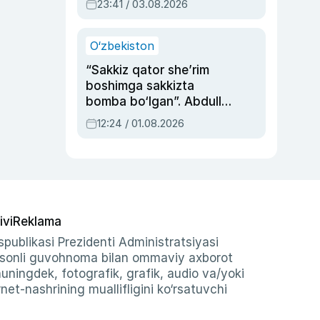
23:41 / 03.08.2026
O‘zbekiston
“Sakkiz qator she’rim
boshimga sakkizta
bomba bo‘lgan”. Abdulla
Oripovni siyosiy
12:24 / 01.08.2026
ayblovlardan asrab
qolgan voqea
ivi
Reklama
publikasi Prezidenti Administratsiyasi
-sonli guvohnoma bilan ommaviy axborot
shuningdek, fotografik, grafik, audio va/yoki
et-nashrining muallifligini ko‘rsatuvchi