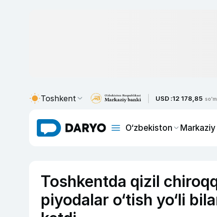
Toshkent
USD :
12 178,85
so'm
O‘zbekiston
Markaziy
Toshkentda qizil chiroq
piyodalar o‘tish yo‘li bi