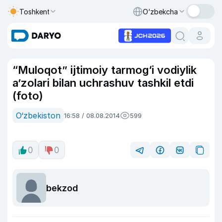
Toshkent
O‘zbekcha
“Muloqot” ijtimoiy tarmog‘i vodiylik
a’zolari bilan uchrashuv tashkil etdi
(foto)
O‘zbekiston
16:58 / 08.08.2014
599
0
0
bekzod