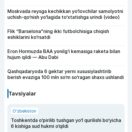
Moskvada reysga kechikkan yo‘lovchilar samolyotni
uchish-qo‘nish yo‘lagida to‘xtatishga urindi (video)
Flik “Barselona”ning ikki futbolchisiga chiqish
eshiklarini ko‘rsatdi
Eron Hormuzda BAA yonilg‘i kemasiga raketa bilan
hujum qildi — Abu Dabi
Qashqadaryoda 6 gektar yerni xususiylashtirib
berish evaziga 100 mln so‘m so‘ragan shaxs ushlandi
Tavsiyalar
O‘zbekiston
Toshkentda o‘pirilib tushgan yo‘l qurilishi bo‘yicha
6 kishiga sud hukmi o‘qildi