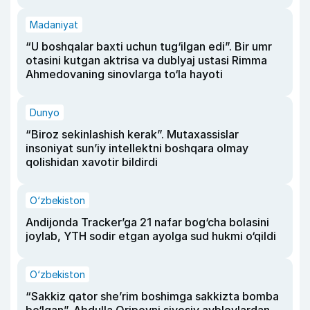
Madaniyat
“U boshqalar baxti uchun tug‘ilgan edi”. Bir umr
otasini kutgan aktrisa va dublyaj ustasi Rimma
Ahmedovaning sinovlarga to‘la hayoti
Dunyo
“Biroz sekinlashish kerak”. Mutaxassislar
insoniyat sun’iy intellektni boshqara olmay
qolishidan xavotir bildirdi
O‘zbekiston
Andijonda Tracker’ga 21 nafar bog‘cha bolasini
joylab, YTH sodir etgan ayolga sud hukmi o‘qildi
O‘zbekiston
“Sakkiz qator she’rim boshimga sakkizta bomba