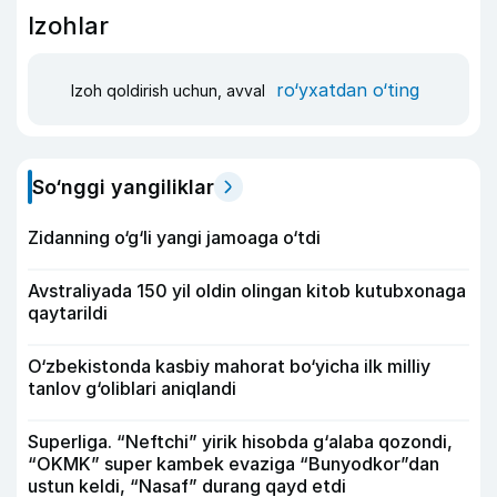
Izohlar
ro‘yxatdan o‘ting
Izoh qoldirish uchun, avval
So‘nggi yangiliklar
Zidanning o‘g‘li yangi jamoaga o‘tdi
Avstraliyada 150 yil oldin olingan kitob kutubxonaga
qaytarildi
O‘zbekistonda kasbiy mahorat bo‘yicha ilk milliy
tanlov g‘oliblari aniqlandi
Superliga. “Neftchi” yirik hisobda g‘alaba qozondi,
“OKMK” super kambek evaziga “Bunyodkor”dan
ustun keldi, “Nasaf” durang qayd etdi