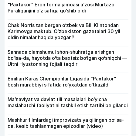
"Paxtakor" Eron terma jamoasi a’zosi Murtazo
Puraliganjini o‘z safiga qo‘shib oldi
Chak Norris tan bergan o‘zbek va Bill Klintondan
Karimovga maktub. O‘zbekiston gazetalari 30 yil
oldin nimalar haqida yozgan?
Sahnada olamshumul shon-shuhratga erishgan
bo‘lsa-da, hayotda o‘ta baxtsiz bo‘lgan qo‘shiqchi —
Uitni Hyustonning fojiali taqdiri
Emilian Karas Chempionlar Ligasida “Paxtakor”
bosh murabbiyi sifatida ro‘yxatdan o‘tkazildi
Ma’naviyat va davlat tili masalalari bo‘yicha
maslahatchi faoliyatini tashkil etish tartibi belgilandi
Mashhur filmlardagi improvizatsiya qilingan bo‘lsa-
da, kesib tashlanmagan epizodlar (video)