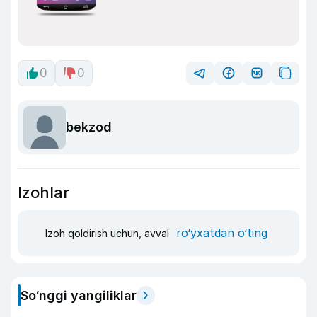
0
0
bekzod
Izohlar
ro‘yxatdan o‘ting
Izoh qoldirish uchun, avval
So‘nggi yangiliklar