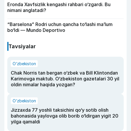
Eronda Xavfsizlik kengashi rahbari o‘zgardi. Bu
nimani anglatadi?
“Barselona” Rodri uchun qancha to‘lashi ma’lum
bo‘ldi — Mundo Deportivo
Tavsiyalar
O‘zbekiston
Chak Norris tan bergan o‘zbek va Bill Klintondan
Karimovga maktub. O‘zbekiston gazetalari 30 yil
oldin nimalar haqida yozgan?
O‘zbekiston
Jizzaxda 77 yoshli taksichini qo‘y sotib olish
bahonasida yaylovga olib borib o‘ldirgan yigit 20
yilga qamaldi