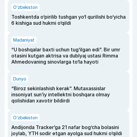
O‘zbekiston
Toshkentda o‘pirilib tushgan yo‘l qurilishi bo‘yicha
6 kishiga sud hukmi o‘qildi
Madaniyat
“U boshqalar baxti uchun tug‘ilgan edi”. Bir umr
otasini kutgan aktrisa va dublyaj ustasi Rimma
Ahmedovaning sinovlarga to‘la hayoti
Dunyo
“Biroz sekinlashish kerak”. Mutaxassislar
insoniyat sun’iy intellektni boshqara olmay
qolishidan xavotir bildirdi
O‘zbekiston
Andijonda Tracker’ga 21 nafar bog‘cha bolasini
joylab, YTH sodir etgan ayolga sud hukmi o‘qildi