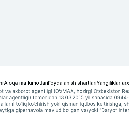
hr
Aloqa ma'lumotlari
Foydalanish shartlari
Yangiliklar arx
t va axborot agentligi (O‘zMAA, hozirgi O‘zbekiston Res
ar agentligi) tomonidan 13.03.2015 yil sanasida 0944
allarni to‘liq ko‘chirish yoki qisman iqtibos keltirishga, 
ytiga giperhavola mavjud bo‘lgan va/yoki “Daryo” intern