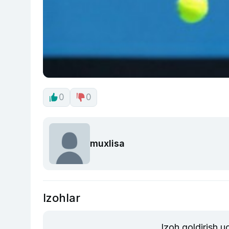
0
0
muxlisa
Izohlar
Izoh qoldirish 