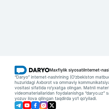
Maxfiylik siyosati
Internet-nas
“Daryo” internet-nashrining (O‘zbekiston matbuo
huzuridagi Axborot va ommaviy kommunikatsiyal
vositasi sifatida ro‘yxatga olingan. Matnli materi
videomateriallaridan foydalanishga “daryo.uz” sa
yozuv ilova qilingan taqdirda yo‘l qo‘yiladi.