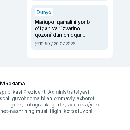
qolgan voqea
Dunyo
Mariupol qamalini yorib
oʻtgan va “Izvarino
qozoni”dan chiqqan
qahramon — Ukraina
19:50 / 29.07.2026
armiyasi bosh
qoʻmondoni Drapatiy
haqida
ivi
Reklama
publikasi Prezidenti Administratsiyasi
-sonli guvohnoma bilan ommaviy axborot
shuningdek, fotografik, grafik, audio va/yoki
et-nashrining muallifligini ko‘rsatuvchi