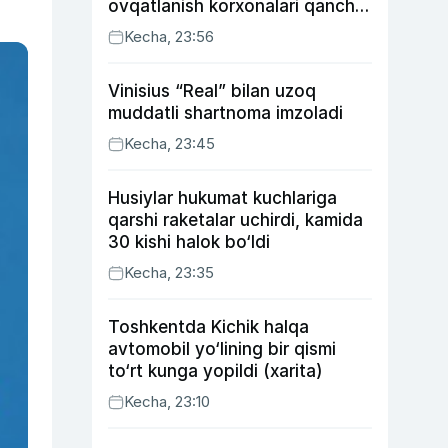
ovqatlanish korxonalari qancha
soliq toʻlagani ochiqlandi
Kecha, 23:56
Vinisius “Real” bilan uzoq
muddatli shartnoma imzoladi
Kecha, 23:45
Husiylar hukumat kuchlariga
qarshi raketalar uchirdi, kamida
30 kishi halok bo‘ldi
Kecha, 23:35
Toshkentda Kichik halqa
avtomobil yo‘lining bir qismi
to‘rt kunga yopildi (xarita)
Kecha, 23:10