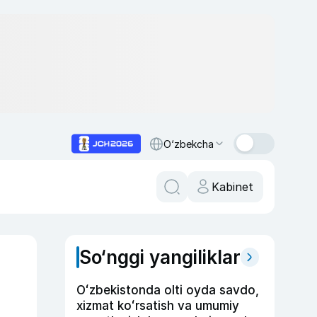
O‘zbekcha
Kabinet
So‘nggi yangiliklar
Oʻzbekistonda olti oyda savdo,
xizmat koʻrsatish va umumiy