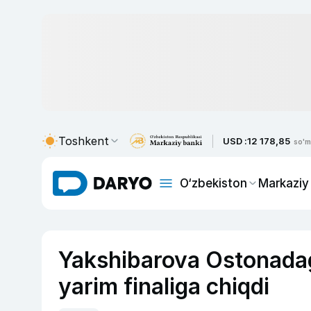
Toshkent
USD :
12 178,85
so'm
O‘zbekiston
Markaziy
Yakshibarova Ostonadagi 
yarim finaliga chiqdi