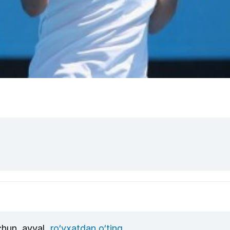
uchun, avval
ro‘yxatdan o‘ting