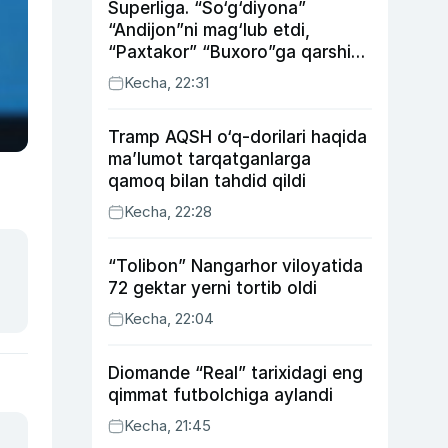
Superliga. “So‘g‘diyona”
“Andijon”ni mag‘lub etdi,
“Paxtakor” “Buxoro”ga qarshi
bahsda g‘alabani qo‘ldan
Kecha, 22:31
chiqardi
Tramp AQSH o‘q-dorilari haqida
ma’lumot tarqatganlarga
qamoq bilan tahdid qildi
Kecha, 22:28
“Tolibon” Nangarhor viloyatida
72 gektar yerni tortib oldi
Kecha, 22:04
Diomande “Real” tarixidagi eng
qimmat futbolchiga aylandi
Kecha, 21:45