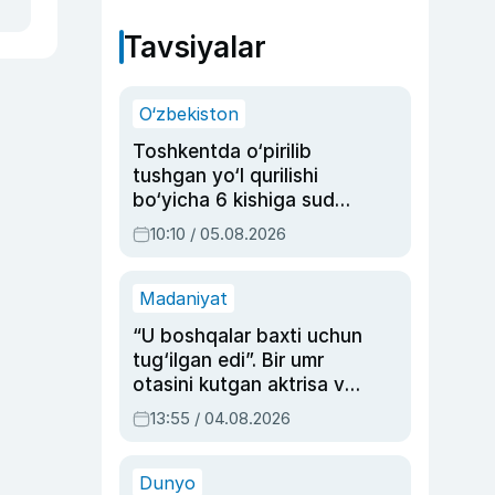
Tavsiyalar
O‘zbekiston
Toshkentda o‘pirilib
tushgan yo‘l qurilishi
bo‘yicha 6 kishiga sud
hukmi o‘qildi
10:10 / 05.08.2026
Madaniyat
“U boshqalar baxti uchun
tug‘ilgan edi”. Bir umr
otasini kutgan aktrisa va
dublyaj ustasi Rimma
13:55 / 04.08.2026
Ahmedovaning
sinovlarga to‘la hayoti
Dunyo