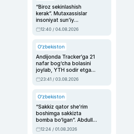
“Biroz sekinlashish
kerak”. Mutaxassislar
insoniyat sun’iy
intellektni boshqara
12:40 / 04.08.2026
olmay qolishidan xavotir
bildirdi
O‘zbekiston
Andijonda Tracker’ga 21
nafar bog‘cha bolasini
joylab, YTH sodir etgan
ayolga sud hukmi o‘qildi
23:41 / 03.08.2026
O‘zbekiston
“Sakkiz qator she’rim
boshimga sakkizta
bomba bo‘lgan”. Abdulla
Oripovni siyosiy
12:24 / 01.08.2026
ayblovlardan asrab