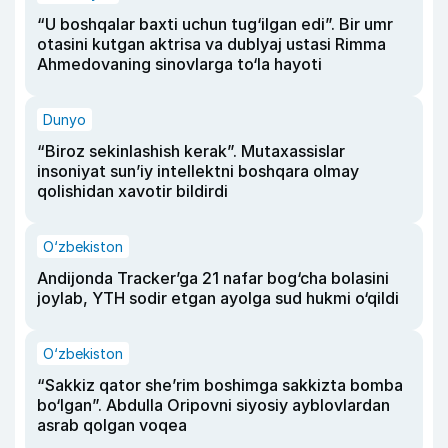
“U boshqalar baxti uchun tug‘ilgan edi”. Bir umr
otasini kutgan aktrisa va dublyaj ustasi Rimma
Ahmedovaning sinovlarga to‘la hayoti
Dunyo
“Biroz sekinlashish kerak”. Mutaxassislar
insoniyat sun’iy intellektni boshqara olmay
qolishidan xavotir bildirdi
O‘zbekiston
Andijonda Tracker’ga 21 nafar bog‘cha bolasini
joylab, YTH sodir etgan ayolga sud hukmi o‘qildi
O‘zbekiston
“Sakkiz qator she’rim boshimga sakkizta bomba
bo‘lgan”. Abdulla Oripovni siyosiy ayblovlardan
asrab qolgan voqea