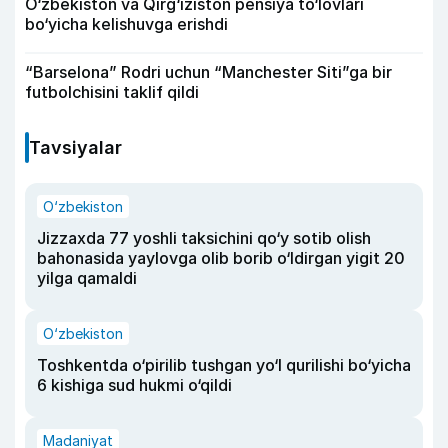
O‘zbekiston va Qirg‘iziston pensiya to‘lovlari
bo‘yicha kelishuvga erishdi
“Barselona” Rodri uchun “Manchester Siti”ga bir
futbolchisini taklif qildi
Tavsiyalar
O‘zbekiston
Jizzaxda 77 yoshli taksichini qo‘y sotib olish
bahonasida yaylovga olib borib o‘ldirgan yigit 20
yilga qamaldi
O‘zbekiston
Toshkentda o‘pirilib tushgan yo‘l qurilishi bo‘yicha
6 kishiga sud hukmi o‘qildi
Madaniyat