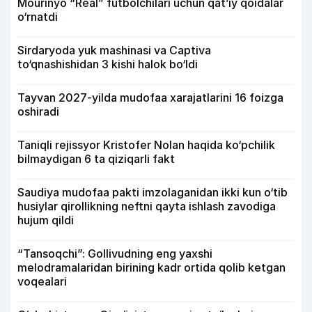
Mourinyo “Real” futbolchilari uchun qat’iy qoidalar
o‘rnatdi
Sirdaryoda yuk mashinasi va Captiva
to‘qnashishidan 3 kishi halok bo‘ldi
Tayvan 2027-yilda mudofaa xarajatlarini 16 foizga
oshiradi
Taniqli rejissyor Kristofer Nolan haqida ko‘pchilik
bilmaydigan 6 ta qiziqarli fakt
Saudiya mudofaa pakti imzolaganidan ikki kun o‘tib
husiylar qirollikning neftni qayta ishlash zavodiga
hujum qildi
“Tansoqchi”: Gollivudning eng yaxshi
melodramalaridan birining kadr ortida qolib ketgan
voqealari