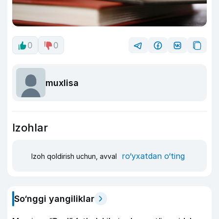
0
0
muxlisa
Izohlar
ro‘yxatdan o‘ting
Izoh qoldirish uchun, avval
So‘nggi yangiliklar