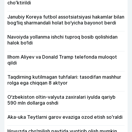
choʻktirildi
Janubiy Koreya futbol assotsiatsiyasi hakamlar bilan
bog‘liq sharmandali holat bo‘yicha bayonot berdi
Navoiyda yollanma ishchi tuproq bosib qolishidan
halok bo‘ldi
Ilhom Aliyev va Donald Tramp telefonda muloqot
qildi
Taqdirning kutilmagan tuhfalari: tasodifan mashhur
rolga ega chiqqan 8 aktyor
O‘zbekiston oltin-valyuta zaxiralari iyulda qariyb
590 mln dollarga oshdi
Aka-uka Teytlarni garov evaziga ozod etish soʻraldi
Hovuzda cho‘milish paytida yuqtirib olish mumkin