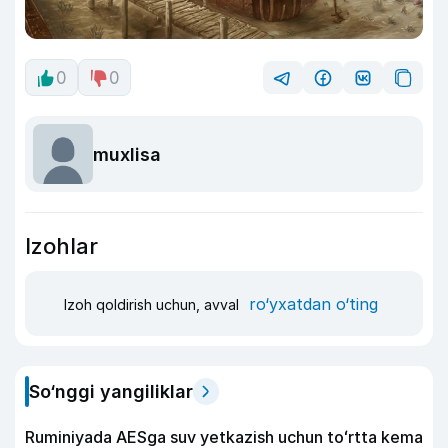
0
0
muxlisa
Izohlar
ro‘yxatdan o‘ting
Izoh qoldirish uchun, avval
So‘nggi yangiliklar
Ruminiyada AESga suv yetkazish uchun toʻrtta kema