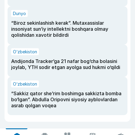
Dunyo
“Biroz sekinlashish kerak”. Mutaxassislar
insoniyat sun’iy intellektni boshqara olmay
qolishidan xavotir bildirdi
O‘zbekiston
Andijonda Tracker’ga 21 nafar bog‘cha bolasini
joylab, YTH sodir etgan ayolga sud hukmi o‘qildi
O‘zbekiston
“Sakkiz qator she’rim boshimga sakkizta bomba
bo‘lgan”. Abdulla Oripovni siyosiy ayblovlardan
asrab qolgan voqea