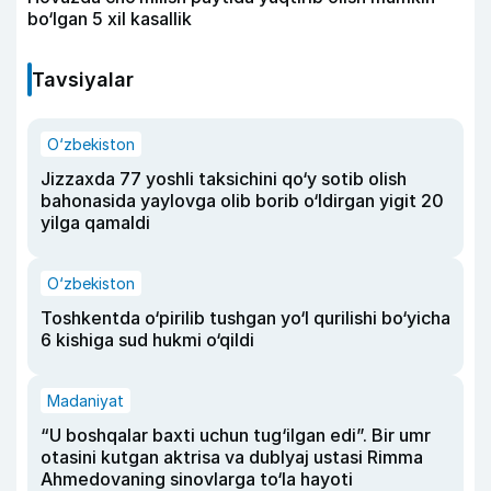
bo‘lgan 5 xil kasallik
Tavsiyalar
O‘zbekiston
Jizzaxda 77 yoshli taksichini qo‘y sotib olish
bahonasida yaylovga olib borib o‘ldirgan yigit 20
yilga qamaldi
O‘zbekiston
Toshkentda o‘pirilib tushgan yo‘l qurilishi bo‘yicha
6 kishiga sud hukmi o‘qildi
Madaniyat
“U boshqalar baxti uchun tug‘ilgan edi”. Bir umr
otasini kutgan aktrisa va dublyaj ustasi Rimma
Ahmedovaning sinovlarga to‘la hayoti