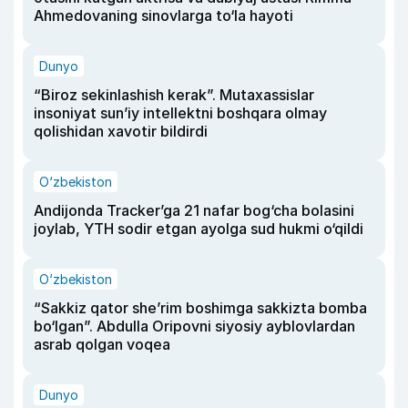
Ahmedovaning sinovlarga to‘la hayoti
Dunyo
“Biroz sekinlashish kerak”. Mutaxassislar
insoniyat sun’iy intellektni boshqara olmay
qolishidan xavotir bildirdi
O‘zbekiston
Andijonda Tracker’ga 21 nafar bog‘cha bolasini
joylab, YTH sodir etgan ayolga sud hukmi o‘qildi
O‘zbekiston
“Sakkiz qator she’rim boshimga sakkizta bomba
bo‘lgan”. Abdulla Oripovni siyosiy ayblovlardan
asrab qolgan voqea
Dunyo