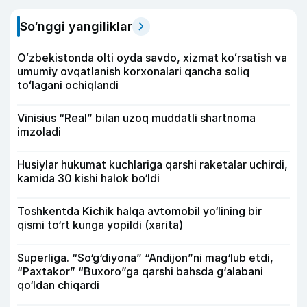
So‘nggi yangiliklar
Oʻzbekistonda olti oyda savdo, xizmat koʻrsatish va
umumiy ovqatlanish korxonalari qancha soliq
toʻlagani ochiqlandi
Vinisius “Real” bilan uzoq muddatli shartnoma
imzoladi
Husiylar hukumat kuchlariga qarshi raketalar uchirdi,
kamida 30 kishi halok bo‘ldi
Toshkentda Kichik halqa avtomobil yo‘lining bir
qismi to‘rt kunga yopildi (xarita)
Superliga. “So‘g‘diyona” “Andijon”ni mag‘lub etdi,
“Paxtakor” “Buxoro”ga qarshi bahsda g‘alabani
qo‘ldan chiqardi