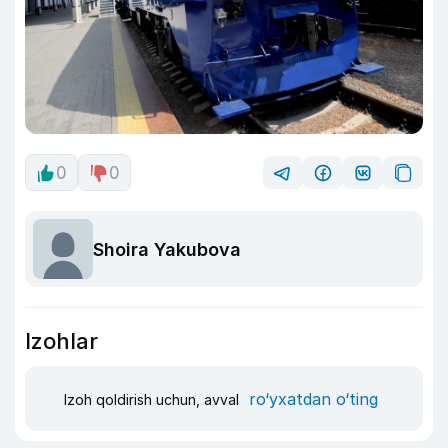
0
0
Shoira Yakubova
Izohlar
ro‘yxatdan o‘ting
Izoh qoldirish uchun, avval