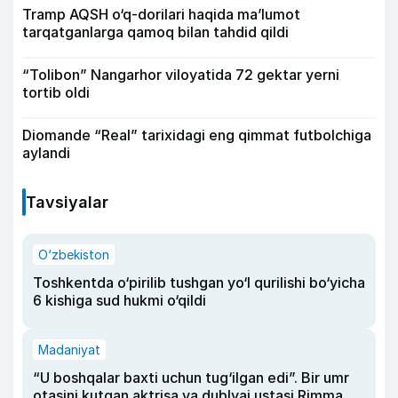
Tramp AQSH o‘q-dorilari haqida ma’lumot
tarqatganlarga qamoq bilan tahdid qildi
“Tolibon” Nangarhor viloyatida 72 gektar yerni
tortib oldi
Diomande “Real” tarixidagi eng qimmat futbolchiga
aylandi
Tavsiyalar
O‘zbekiston
Toshkentda o‘pirilib tushgan yo‘l qurilishi bo‘yicha
6 kishiga sud hukmi o‘qildi
Madaniyat
“U boshqalar baxti uchun tug‘ilgan edi”. Bir umr
otasini kutgan aktrisa va dublyaj ustasi Rimma