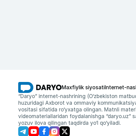
Maxfiylik siyosati
Internet-nas
“Daryo” internet-nashrining (O‘zbekiston matbuo
huzuridagi Axborot va ommaviy kommunikatsiyal
vositasi sifatida ro‘yxatga olingan. Matnli materi
videomateriallaridan foydalanishga “daryo.uz” sa
yozuv ilova qilingan taqdirda yo‘l qo‘yiladi.