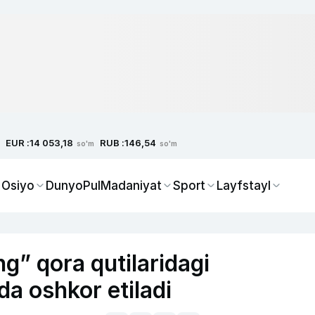
EUR :
RUB :
14 053,18
146,54
so'm
so'm
 Osiyo
Dunyo
Pul
Madaniyat
Sport
Layfstayl
g” qora qutilaridagi
da oshkor etiladi