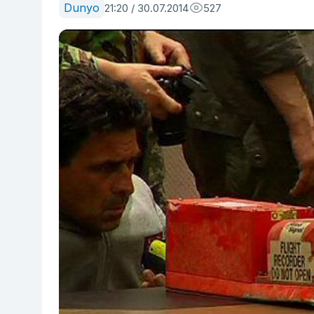
Dunyo
21:20 / 30.07.2014
527