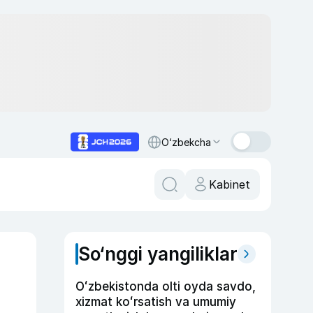
O‘zbekcha
Kabinet
So‘nggi yangiliklar
Oʻzbekistonda olti oyda savdo,
xizmat koʻrsatish va umumiy