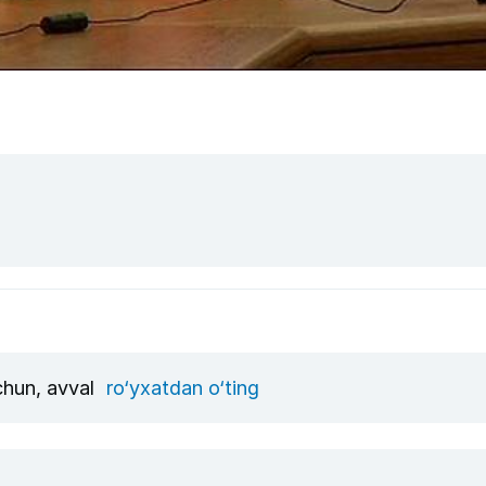
uchun, avval
ro‘yxatdan o‘ting