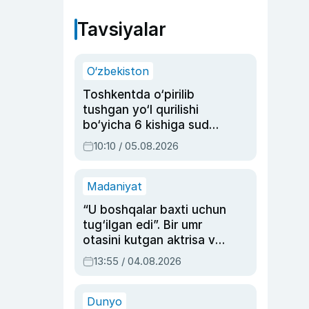
Tavsiyalar
O‘zbekiston
Toshkentda o‘pirilib
tushgan yo‘l qurilishi
bo‘yicha 6 kishiga sud
hukmi o‘qildi
10:10 / 05.08.2026
Madaniyat
“U boshqalar baxti uchun
tug‘ilgan edi”. Bir umr
otasini kutgan aktrisa va
dublyaj ustasi Rimma
13:55 / 04.08.2026
Ahmedovaning
sinovlarga to‘la hayoti
Dunyo