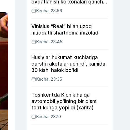
ovqatlanish korxonalari qancha
soliq toʻlagani ochiqlandi
Kecha, 23:56
Vinisius “Real” bilan uzoq
muddatli shartnoma imzoladi
Kecha, 23:45
Husiylar hukumat kuchlariga
qarshi raketalar uchirdi, kamida
30 kishi halok bo‘ldi
Kecha, 23:35
Toshkentda Kichik halqa
avtomobil yo‘lining bir qismi
to‘rt kunga yopildi (xarita)
Kecha, 23:10