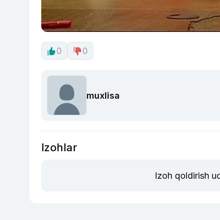
0
0
muxlisa
Izohlar
Izoh qoldirish 