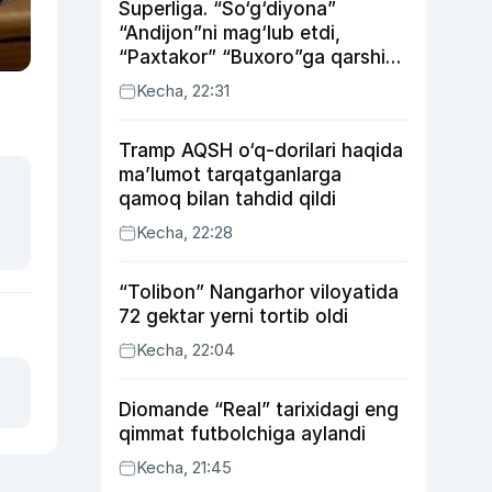
Superliga. “So‘g‘diyona”
“Andijon”ni mag‘lub etdi,
“Paxtakor” “Buxoro”ga qarshi
bahsda g‘alabani qo‘ldan
Kecha, 22:31
chiqardi
Tramp AQSH o‘q-dorilari haqida
ma’lumot tarqatganlarga
qamoq bilan tahdid qildi
Kecha, 22:28
“Tolibon” Nangarhor viloyatida
72 gektar yerni tortib oldi
Kecha, 22:04
Diomande “Real” tarixidagi eng
qimmat futbolchiga aylandi
Kecha, 21:45