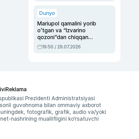
qolgan voqea
Dunyo
Mariupol qamalini yorib
oʻtgan va “Izvarino
qozoni”dan chiqqan
qahramon — Ukraina
19:50 / 29.07.2026
armiyasi bosh
qoʻmondoni Drapatiy
haqida
ivi
Reklama
publikasi Prezidenti Administratsiyasi
-sonli guvohnoma bilan ommaviy axborot
shuningdek, fotografik, grafik, audio va/yoki
et-nashrining muallifligini ko‘rsatuvchi