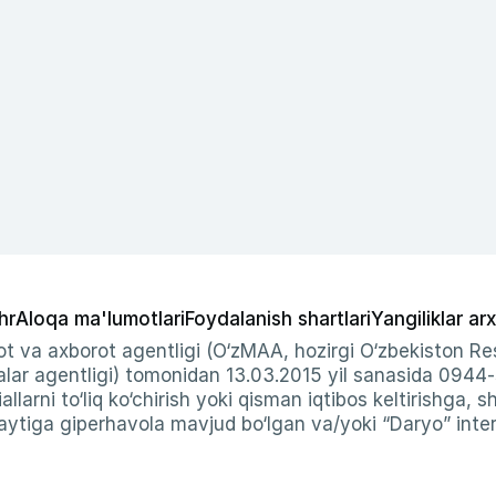
hr
Aloqa ma'lumotlari
Foydalanish shartlari
Yangiliklar arx
t va axborot agentligi (O‘zMAA, hozirgi O‘zbekiston Res
ar agentligi) tomonidan 13.03.2015 yil sanasida 0944
allarni to‘liq ko‘chirish yoki qisman iqtibos keltirishga, 
ytiga giperhavola mavjud bo‘lgan va/yoki “Daryo” intern