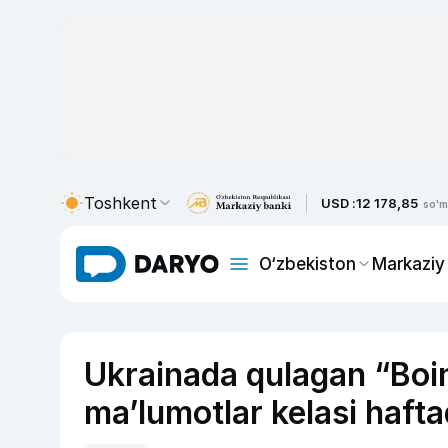
Toshkent
USD :
12 178,85
so'm
O‘zbekiston
Markaziy
Ukrainada qulagan “Boin
ma’lumotlar kelasi hafta