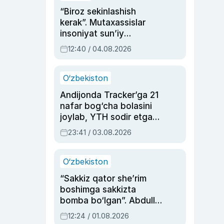
“Biroz sekinlashish
kerak”. Mutaxassislar
insoniyat sun’iy
intellektni boshqara
12:40 / 04.08.2026
olmay qolishidan xavotir
bildirdi
O‘zbekiston
Andijonda Tracker’ga 21
nafar bog‘cha bolasini
joylab, YTH sodir etgan
ayolga sud hukmi o‘qildi
23:41 / 03.08.2026
O‘zbekiston
“Sakkiz qator she’rim
boshimga sakkizta
bomba bo‘lgan”. Abdulla
Oripovni siyosiy
12:24 / 01.08.2026
ayblovlardan asrab