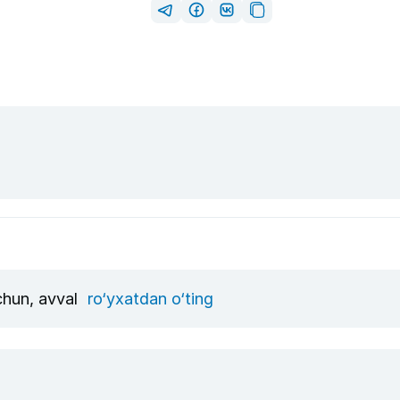
uchun, avval
ro‘yxatdan o‘ting