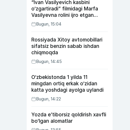
“Ivan Vasilyevich kasbini
o‘zgartiradi” filmidagi Marfa
Vasilyevna rolini ijro etgan
aktrisaning taqdiri qanday
Bugun, 15:04
kechdi?
Rossiyada Xitoy avtomobillari
sifatsiz benzin sabab ishdan
chiqmoqda
Bugun, 14:45
O‘zbekistonda 1 yilda 11
mingdan ortiq erkak o‘zidan
katta yoshdagi ayolga uylandi
Bugun, 14:22
Yozda e’tiborsiz qoldirish xavfli
bo‘lgan alomatlar
Bugun, 13:55