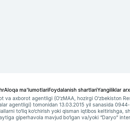
hr
Aloqa ma'lumotlari
Foydalanish shartlari
Yangiliklar arx
t va axborot agentligi (O‘zMAA, hozirgi O‘zbekiston Res
ar agentligi) tomonidan 13.03.2015 yil sanasida 0944
allarni to‘liq ko‘chirish yoki qisman iqtibos keltirishga, 
ytiga giperhavola mavjud bo‘lgan va/yoki “Daryo” intern