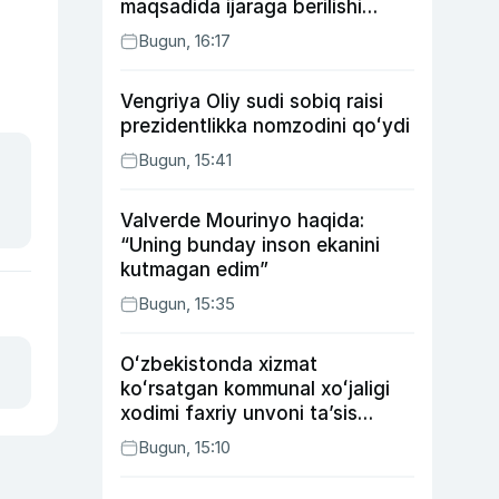
maqsadida ijaraga berilishi
mumkin
Bugun, 16:17
Vengriya Oliy sudi sobiq raisi
prezidentlikka nomzodini qoʻydi
Bugun, 15:41
Valverde Mourinyo haqida:
“Uning bunday inson ekanini
kutmagan edim”
Bugun, 15:35
Oʻzbekistonda xizmat
koʻrsatgan kommunal xoʻjaligi
xodimi faxriy unvoni taʼsis
etilishi mumkin
Bugun, 15:10