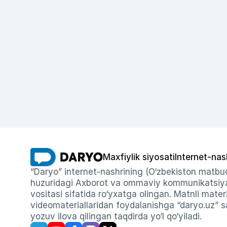
Maxfiylik siyosati
Internet-nas
“Daryo” internet-nashrining (O‘zbekiston matbuo
huzuridagi Axborot va ommaviy kommunikatsiyal
vositasi sifatida ro‘yxatga olingan. Matnli materi
videomateriallaridan foydalanishga “daryo.uz” sa
yozuv ilova qilingan taqdirda yo‘l qo‘yiladi.