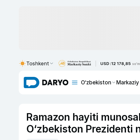
Toshkent
USD :
12 178,85
so'm
O‘zbekiston
Markaziy
Ramazon hayiti munosaba
O‘zbekiston Prezidenti 