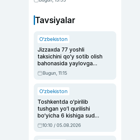
Tavsiyalar
O‘zbekiston
Jizzaxda 77 yoshli
taksichini qo‘y sotib olish
bahonasida yaylovga
olib borib o‘ldirgan yigit
Bugun, 11:15
20 yilga qamaldi
O‘zbekiston
Toshkentda o‘pirilib
tushgan yo‘l qurilishi
bo‘yicha 6 kishiga sud
hukmi o‘qildi
10:10 / 05.08.2026