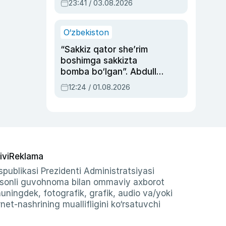
23:41 / 03.08.2026
O‘zbekiston
“Sakkiz qator she’rim
boshimga sakkizta
bomba bo‘lgan”. Abdulla
Oripovni siyosiy
12:24 / 01.08.2026
ayblovlardan asrab
qolgan voqea
ivi
Reklama
publikasi Prezidenti Administratsiyasi
-sonli guvohnoma bilan ommaviy axborot
shuningdek, fotografik, grafik, audio va/yoki
et-nashrining muallifligini ko‘rsatuvchi