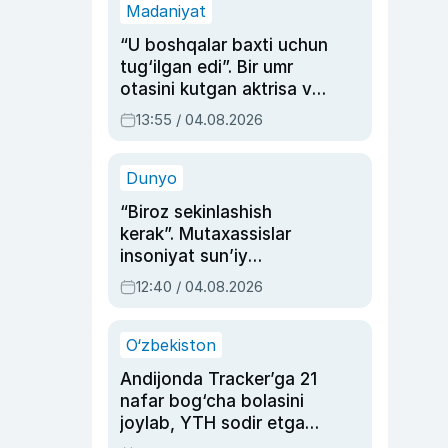
Madaniyat
“U boshqalar baxti uchun
tug‘ilgan edi”. Bir umr
otasini kutgan aktrisa va
dublyaj ustasi Rimma
13:55 / 04.08.2026
Ahmedovaning
sinovlarga to‘la hayoti
Dunyo
“Biroz sekinlashish
kerak”. Mutaxassislar
insoniyat sun’iy
intellektni boshqara
12:40 / 04.08.2026
olmay qolishidan xavotir
bildirdi
O‘zbekiston
Andijonda Tracker’ga 21
nafar bog‘cha bolasini
joylab, YTH sodir etgan
ayolga sud hukmi o‘qildi