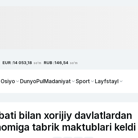
EUR :
RUB :
14 053,18
146,54
so'm
so'm
 Osiyo
Dunyo
Pul
Madaniyat
Sport
Layfstayl
ti bilan xorijiy davlatlardan
nomiga tabrik maktublari keldi