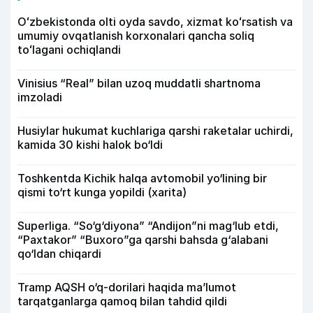
Oʻzbekistonda olti oyda savdo, xizmat koʻrsatish va
umumiy ovqatlanish korxonalari qancha soliq
toʻlagani ochiqlandi
Vinisius “Real” bilan uzoq muddatli shartnoma
imzoladi
Husiylar hukumat kuchlariga qarshi raketalar uchirdi,
kamida 30 kishi halok bo‘ldi
Toshkentda Kichik halqa avtomobil yo‘lining bir
qismi to‘rt kunga yopildi (xarita)
Superliga. “So‘g‘diyona” “Andijon”ni mag‘lub etdi,
“Paxtakor” “Buxoro”ga qarshi bahsda g‘alabani
qo‘ldan chiqardi
Tramp AQSH o‘q-dorilari haqida ma’lumot
tarqatganlarga qamoq bilan tahdid qildi