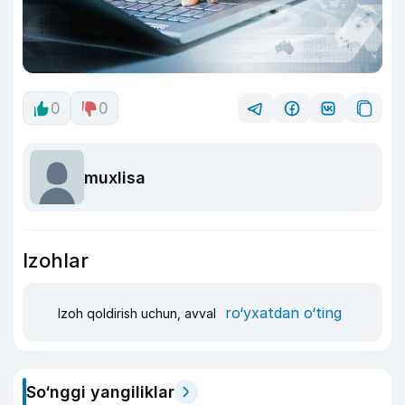
0
0
muxlisa
Izohlar
ro‘yxatdan o‘ting
Izoh qoldirish uchun, avval
So‘nggi yangiliklar