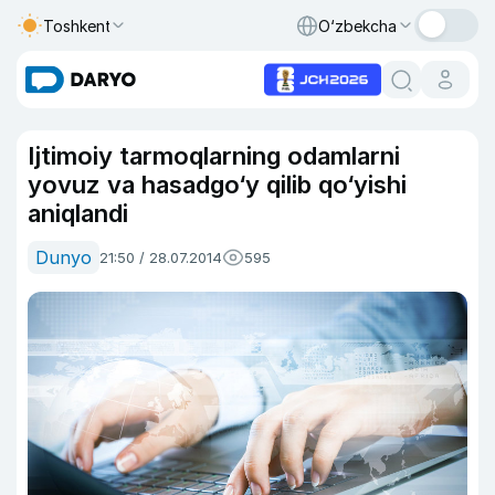
Toshkent
O‘zbekcha
Ijtimoiy tarmoqlarning odamlarni
yovuz va hasadgo‘y qilib qo‘yishi
aniqlandi
Dunyo
21:50 / 28.07.2014
595