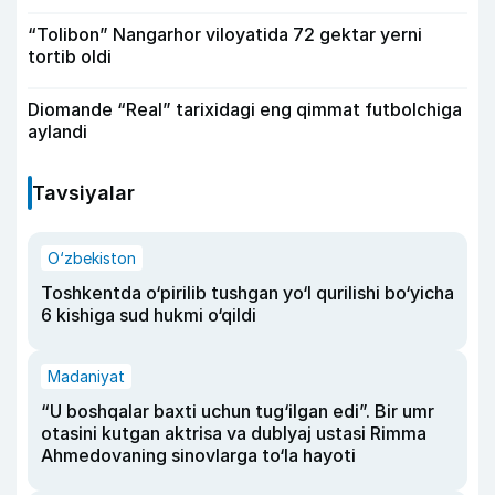
“Tolibon” Nangarhor viloyatida 72 gektar yerni
tortib oldi
Diomande “Real” tarixidagi eng qimmat futbolchiga
aylandi
Tavsiyalar
O‘zbekiston
Toshkentda o‘pirilib tushgan yo‘l qurilishi bo‘yicha
6 kishiga sud hukmi o‘qildi
Madaniyat
“U boshqalar baxti uchun tug‘ilgan edi”. Bir umr
otasini kutgan aktrisa va dublyaj ustasi Rimma
Ahmedovaning sinovlarga to‘la hayoti