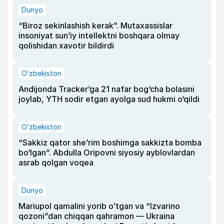
Dunyo
“Biroz sekinlashish kerak”. Mutaxassislar
insoniyat sun’iy intellektni boshqara olmay
qolishidan xavotir bildirdi
O‘zbekiston
Andijonda Tracker’ga 21 nafar bog‘cha bolasini
joylab, YTH sodir etgan ayolga sud hukmi o‘qildi
O‘zbekiston
“Sakkiz qator she’rim boshimga sakkizta bomba
bo‘lgan”. Abdulla Oripovni siyosiy ayblovlardan
asrab qolgan voqea
Dunyo
Mariupol qamalini yorib oʻtgan va “Izvarino
qozoni”dan chiqqan qahramon — Ukraina