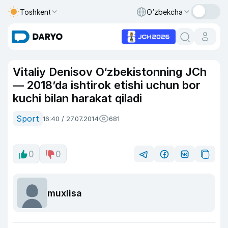
Toshkent
O‘zbekcha
Vitaliy Denisov O‘zbekistonning JCh
— 2018’da ishtirok etishi uchun bor
kuchi bilan harakat qiladi
Sport
16:40 / 27.07.2014
681
0
0
muxlisa