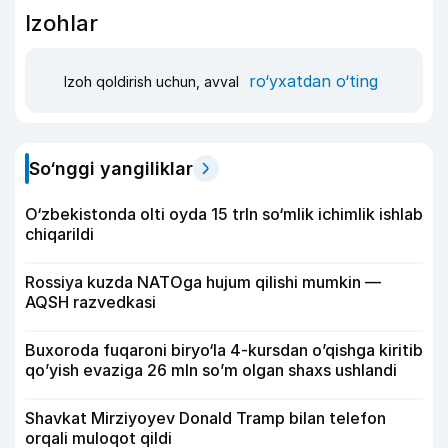
Izohlar
ro‘yxatdan o‘ting
Izoh qoldirish uchun, avval
So‘nggi yangiliklar
O‘zbekistonda olti oyda 15 trln so‘mlik ichimlik ishlab
chiqarildi
Rossiya kuzda NATOga hujum qilishi mumkin —
AQSH razvedkasi
Buxoroda fuqaroni biryo‘la 4-kursdan o’qishga kiritib
qo’yish evaziga 26 mln so’m olgan shaxs ushlandi
Shavkat Mirziyoyev Donald Tramp bilan telefon
orqali muloqot qildi