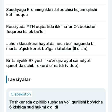
Saudiyaga Eronning ikki ittifoqchisi hujum qilishi
kutilmoqda
Rossiyada YTH oqibatida ikki nafar O‘zbekiston
fuqarosi halok bo‘ldi
Jahon klassikasi: hayotda hech bo‘lmaganda bir
marta o‘qish kerak bo‘lgan kitoblar (II qism)
Britaniyalik 97 yoshli ko‘zi ojiz ayol samolyot
qanotida uchib rekord o‘rnatdi (video)
Tavsiyalar
O‘zbekiston
Toshkentda o‘pirilib tushgan yo‘l qurilishi bo‘yicha
6 kishiga sud hukmi o‘qildi