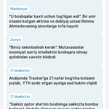
Madaniyat
“U boshqalar baxti uchun tug‘ilgan edi”. Bir umr
otasini kutgan aktrisa va dublyaj ustasi Rimma
Ahmedovaning sinovlarga to‘la hayoti
Dunyo
“Biroz sekinlashish kerak”. Mutaxassislar
insoniyat sun’iy intellektni boshqara olmay
qolishidan xavotir bildirdi
O‘zbekiston
Andijonda Tracker’ga 21 nafar bog‘cha bolasini
joylab, YTH sodir etgan ayolga sud hukmi o‘qildi
O‘zbekiston
“Sakkiz qator she’rim boshimga sakkizta bomba