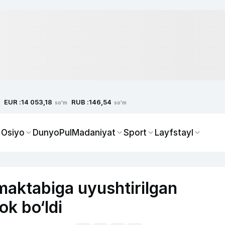
EUR :
RUB :
14 053,18
146,54
so'm
so'm
 Osiyo
Dunyo
Pul
Madaniyat
Sport
Layfstayl
maktabiga uyushtirilgan
ok bo‘ldi