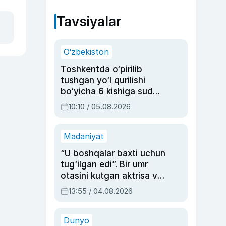
Tavsiyalar
O‘zbekiston
Toshkentda o‘pirilib
tushgan yo‘l qurilishi
bo‘yicha 6 kishiga sud
hukmi o‘qildi
10:10 / 05.08.2026
Madaniyat
“U boshqalar baxti uchun
tug‘ilgan edi”. Bir umr
otasini kutgan aktrisa va
dublyaj ustasi Rimma
13:55 / 04.08.2026
Ahmedovaning
sinovlarga to‘la hayoti
Dunyo