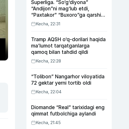
Superliga. “So‘g‘diyona”
“Andijon”ni mag‘lub etdi,
“Paxtakor” “Buxoro”ga qarshi
bahsda g‘alabani qo‘ldan
Kecha, 22:31
chiqardi
Tramp AQSH o‘q-dorilari haqida
ma’lumot tarqatganlarga
qamoq bilan tahdid qildi
Kecha, 22:28
“Tolibon” Nangarhor viloyatida
72 gektar yerni tortib oldi
Kecha, 22:04
Diomande “Real” tarixidagi eng
qimmat futbolchiga aylandi
Kecha, 21:45