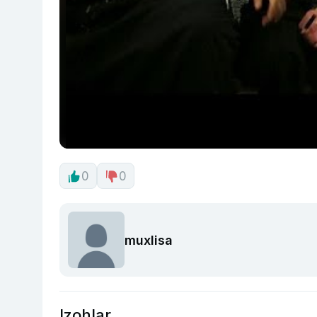
0
0
muxlisa
Izohlar