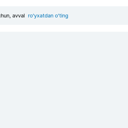
uchun, avval
ro‘yxatdan o‘ting