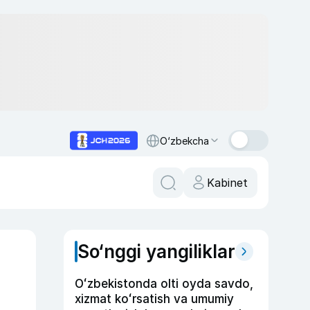
O‘zbekcha
Kabinet
So‘nggi yangiliklar
Oʻzbekistonda olti oyda savdo,
xizmat koʻrsatish va umumiy