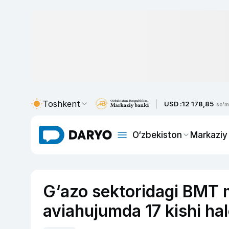
Toshkent
USD :
12 178,85
so'm
O‘zbekiston
Markaziy
G‘azo sektoridagi BMT 
aviahujumda 17 kishi hal