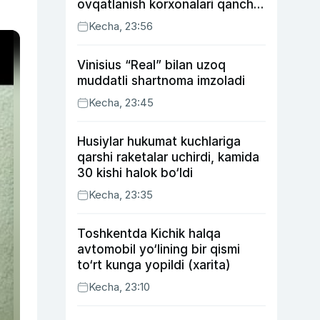
ovqatlanish korxonalari qancha
soliq toʻlagani ochiqlandi
Kecha, 23:56
Vinisius “Real” bilan uzoq
muddatli shartnoma imzoladi
Kecha, 23:45
Husiylar hukumat kuchlariga
qarshi raketalar uchirdi, kamida
30 kishi halok bo‘ldi
Kecha, 23:35
Toshkentda Kichik halqa
avtomobil yo‘lining bir qismi
to‘rt kunga yopildi (xarita)
Kecha, 23:10