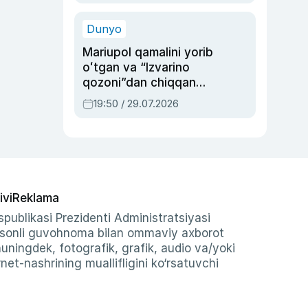
qolgan voqea
Dunyo
Mariupol qamalini yorib
oʻtgan va “Izvarino
qozoni”dan chiqqan
qahramon — Ukraina
19:50 / 29.07.2026
armiyasi bosh
qoʻmondoni Drapatiy
haqida
ivi
Reklama
publikasi Prezidenti Administratsiyasi
-sonli guvohnoma bilan ommaviy axborot
shuningdek, fotografik, grafik, audio va/yoki
et-nashrining muallifligini ko‘rsatuvchi