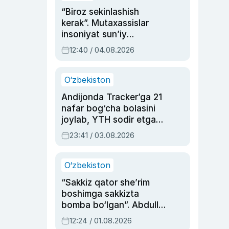
“Biroz sekinlashish
kerak”. Mutaxassislar
insoniyat sun’iy
intellektni boshqara
12:40 / 04.08.2026
olmay qolishidan xavotir
bildirdi
O‘zbekiston
Andijonda Tracker’ga 21
nafar bog‘cha bolasini
joylab, YTH sodir etgan
ayolga sud hukmi o‘qildi
23:41 / 03.08.2026
O‘zbekiston
“Sakkiz qator she’rim
boshimga sakkizta
bomba bo‘lgan”. Abdulla
Oripovni siyosiy
12:24 / 01.08.2026
ayblovlardan asrab