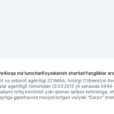
hr
Aloqa ma'lumotlari
Foydalanish shartlari
Yangiliklar arx
t va axborot agentligi (O‘zMAA, hozirgi O‘zbekiston Res
ar agentligi) tomonidan 13.03.2015 yil sanasida 0944
allarni to‘liq ko‘chirish yoki qisman iqtibos keltirishga, 
ytiga giperhavola mavjud bo‘lgan va/yoki “Daryo” intern