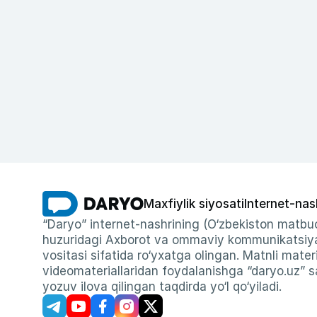
Maxfiylik siyosati
Internet-nas
“Daryo” internet-nashrining (O‘zbekiston matbuo
huzuridagi Axborot va ommaviy kommunikatsiyal
vositasi sifatida ro‘yxatga olingan. Matnli materi
videomateriallaridan foydalanishga “daryo.uz” sa
yozuv ilova qilingan taqdirda yo‘l qo‘yiladi.