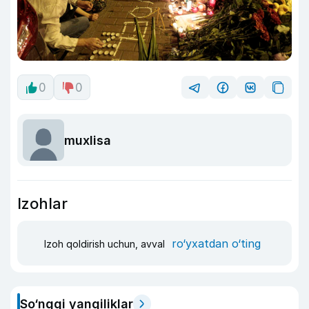
0
0
muxlisa
Izohlar
ro‘yxatdan o‘ting
Izoh qoldirish uchun, avval
So‘nggi yangiliklar