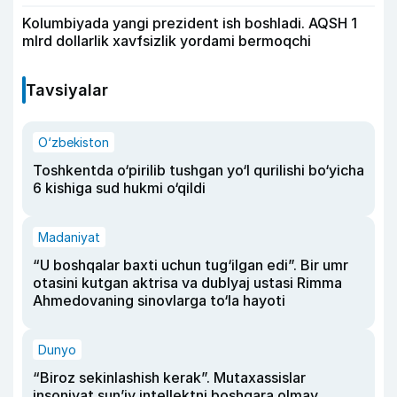
Kolumbiyada yangi prezident ish boshladi. AQSH 1
mlrd dollarlik xavfsizlik yordami bermoqchi
Tavsiyalar
O‘zbekiston
Toshkentda o‘pirilib tushgan yo‘l qurilishi bo‘yicha
6 kishiga sud hukmi o‘qildi
Madaniyat
“U boshqalar baxti uchun tug‘ilgan edi”. Bir umr
otasini kutgan aktrisa va dublyaj ustasi Rimma
Ahmedovaning sinovlarga to‘la hayoti
Dunyo
“Biroz sekinlashish kerak”. Mutaxassislar
insoniyat sun’iy intellektni boshqara olmay