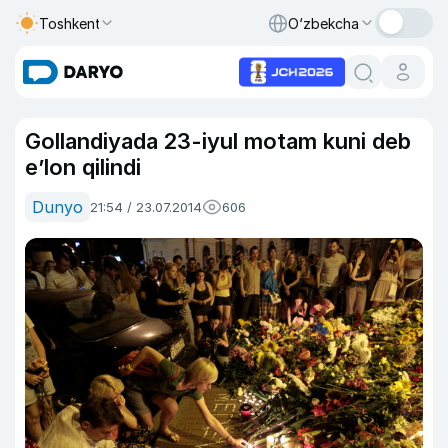
Toshkent
O‘zbekcha
Gollandiyada 23-iyul motam kuni deb
e’lon qilindi
Dunyo
21:54 / 23.07.2014
606