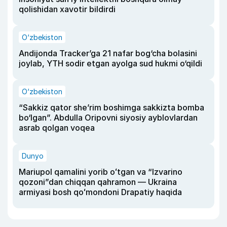
qolishidan xavotir bildirdi
O‘zbekiston
Andijonda Tracker’ga 21 nafar bog‘cha bolasini
joylab, YTH sodir etgan ayolga sud hukmi o‘qildi
O‘zbekiston
“Sakkiz qator she’rim boshimga sakkizta bomba
bo‘lgan”. Abdulla Oripovni siyosiy ayblovlardan
asrab qolgan voqea
Dunyo
Mariupol qamalini yorib oʻtgan va “Izvarino
qozoni”dan chiqqan qahramon — Ukraina
armiyasi bosh qoʻmondoni Drapatiy haqida