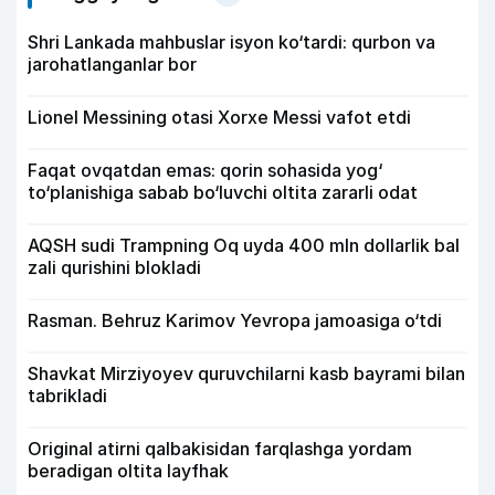
Shri Lankada mahbuslar isyon ko‘tardi: qurbon va
jarohatlanganlar bor
Lionel Messining otasi Xorxe Messi vafot etdi
Faqat ovqatdan emas: qorin sohasida yog‘
to‘planishiga sabab bo‘luvchi oltita zararli odat
AQSH sudi Trampning Oq uyda 400 mln dollarlik bal
zali qurishini blokladi
Rasman. Behruz Karimov Yevropa jamoasiga o‘tdi
Shavkat Mirziyoyev quruvchilarni kasb bayrami bilan
tabrikladi
Original atirni qalbakisidan farqlashga yordam
beradigan oltita layfhak