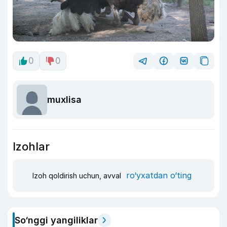
0
0
muxlisa
Izohlar
ro‘yxatdan o‘ting
Izoh qoldirish uchun, avval
So‘nggi yangiliklar