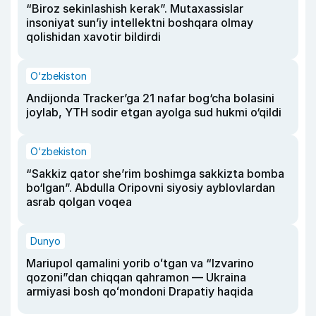
“Biroz sekinlashish kerak”. Mutaxassislar
insoniyat sun’iy intellektni boshqara olmay
qolishidan xavotir bildirdi
O‘zbekiston
Andijonda Tracker’ga 21 nafar bog‘cha bolasini
joylab, YTH sodir etgan ayolga sud hukmi o‘qildi
O‘zbekiston
“Sakkiz qator she’rim boshimga sakkizta bomba
bo‘lgan”. Abdulla Oripovni siyosiy ayblovlardan
asrab qolgan voqea
Dunyo
Mariupol qamalini yorib oʻtgan va “Izvarino
qozoni”dan chiqqan qahramon — Ukraina
armiyasi bosh qoʻmondoni Drapatiy haqida