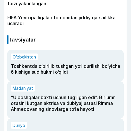
foizi yakunlangan
FIFA Yevropa ligalari tomonidan jiddiy qarshilikka
uchradi
Tavsiyalar
O‘zbekiston
Toshkentda o‘pirilib tushgan yo‘l qurilishi bo‘yicha
6 kishiga sud hukmi o‘qildi
Madaniyat
“U boshqalar baxti uchun tug‘ilgan edi”. Bir umr
otasini kutgan aktrisa va dublyaj ustasi Rimma
Ahmedovaning sinovlarga to‘la hayoti
Dunyo