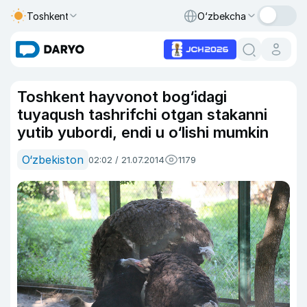
Toshkent
O‘zbekcha
Toshkent hayvonot bog‘idagi
tuyaqush tashrifchi otgan stakanni
yutib yubordi, endi u o‘lishi mumkin
O‘zbekiston
02:02 / 21.07.2014
1179