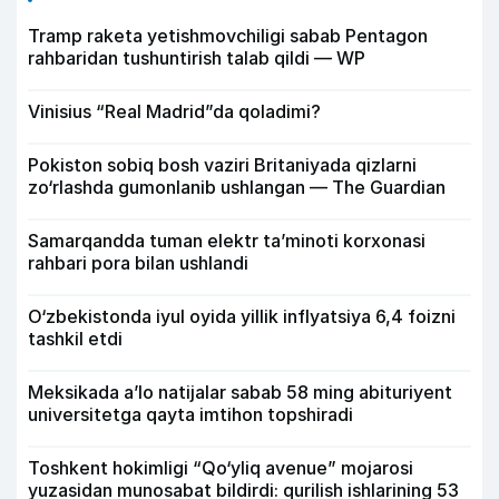
Tramp raketa yetishmovchiligi sabab Pentagon
rahbaridan tushuntirish talab qildi — WP
Vinisius “Real Madrid”da qoladimi?
Pokiston sobiq bosh vaziri Britaniyada qizlarni
zo‘rlashda gumonlanib ushlangan — The Guardian
Samarqandda tuman elektr ta’minoti korxonasi
rahbari pora bilan ushlandi
O‘zbekistonda iyul oyida yillik inflyatsiya 6,4 foizni
tashkil etdi
Meksikada a’lo natijalar sabab 58 ming abituriyent
universitetga qayta imtihon topshiradi
Toshkent hokimligi “Qo‘yliq avenue” mojarosi
yuzasidan munosabat bildirdi: qurilish ishlarining 53