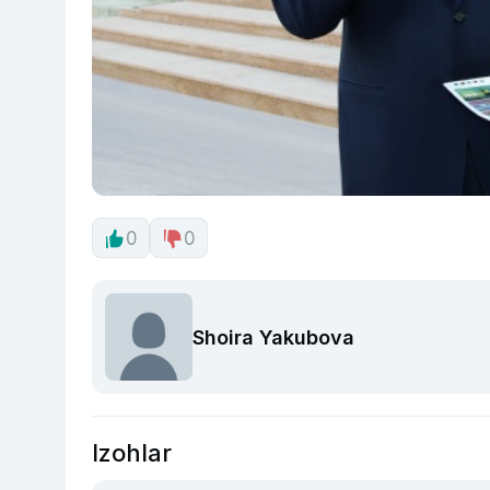
0
0
Shoira Yakubova
Izohlar