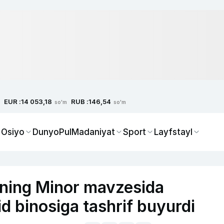
EUR :
RUB :
14 053,18
146,54
so'm
so'm
 Osiyo
Dunyo
Pul
Madaniyat
Sport
Layfstayl
ning Minor mavzesida
d binosiga tashrif buyurdi