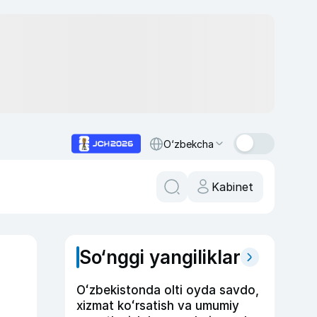
O‘zbekcha
Kabinet
So‘nggi yangiliklar
Oʻzbekistonda olti oyda savdo,
xizmat koʻrsatish va umumiy