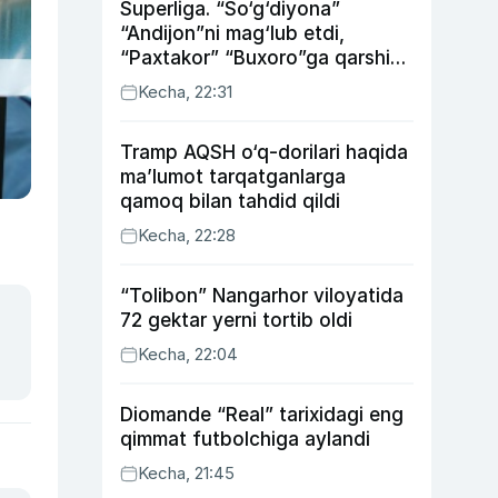
Superliga. “So‘g‘diyona”
“Andijon”ni mag‘lub etdi,
“Paxtakor” “Buxoro”ga qarshi
bahsda g‘alabani qo‘ldan
Kecha, 22:31
chiqardi
Tramp AQSH o‘q-dorilari haqida
ma’lumot tarqatganlarga
qamoq bilan tahdid qildi
Kecha, 22:28
“Tolibon” Nangarhor viloyatida
72 gektar yerni tortib oldi
Kecha, 22:04
Diomande “Real” tarixidagi eng
qimmat futbolchiga aylandi
Kecha, 21:45