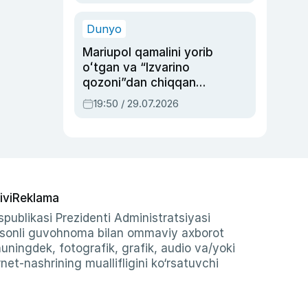
qolgan voqea
Dunyo
Mariupol qamalini yorib
oʻtgan va “Izvarino
qozoni”dan chiqqan
qahramon — Ukraina
19:50 / 29.07.2026
armiyasi bosh
qoʻmondoni Drapatiy
haqida
ivi
Reklama
publikasi Prezidenti Administratsiyasi
-sonli guvohnoma bilan ommaviy axborot
shuningdek, fotografik, grafik, audio va/yoki
et-nashrining muallifligini ko‘rsatuvchi