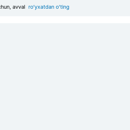
uchun, avval
ro‘yxatdan o‘ting