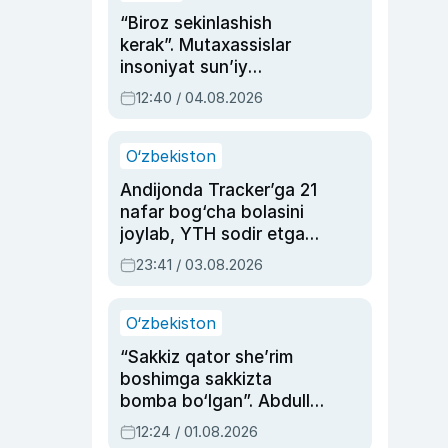
“Biroz sekinlashish
kerak”. Mutaxassislar
insoniyat sun’iy
intellektni boshqara
12:40 / 04.08.2026
olmay qolishidan xavotir
bildirdi
O‘zbekiston
Andijonda Tracker’ga 21
nafar bog‘cha bolasini
joylab, YTH sodir etgan
ayolga sud hukmi o‘qildi
23:41 / 03.08.2026
O‘zbekiston
“Sakkiz qator she’rim
boshimga sakkizta
bomba bo‘lgan”. Abdulla
Oripovni siyosiy
12:24 / 01.08.2026
ayblovlardan asrab