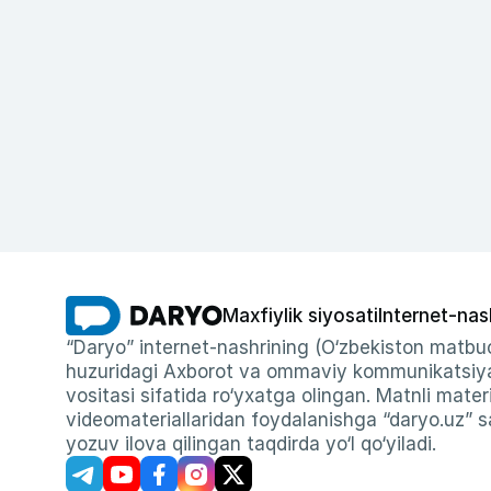
Maxfiylik siyosati
Internet-nas
“Daryo” internet-nashrining (O‘zbekiston matbuo
huzuridagi Axborot va ommaviy kommunikatsiyal
vositasi sifatida ro‘yxatga olingan. Matnli materi
videomateriallaridan foydalanishga “daryo.uz” sa
yozuv ilova qilingan taqdirda yo‘l qo‘yiladi.