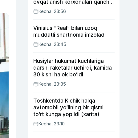
ovqatlanish korxonalari qancha
soliq toʻlagani ochiqlandi
Kecha, 23:56
Vinisius “Real” bilan uzoq
muddatli shartnoma imzoladi
Kecha, 23:45
Husiylar hukumat kuchlariga
qarshi raketalar uchirdi, kamida
30 kishi halok bo‘ldi
Kecha, 23:35
Toshkentda Kichik halqa
avtomobil yo‘lining bir qismi
to‘rt kunga yopildi (xarita)
Kecha, 23:10