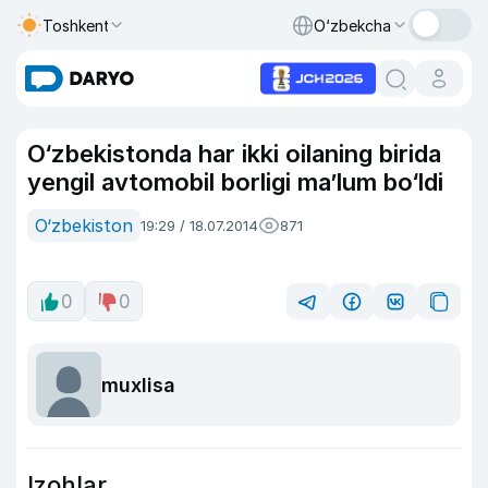
Toshkent
O‘zbekcha
O‘zbekistonda har ikki oilaning birida
yengil avtomobil borligi ma’lum bo‘ldi
O‘zbekiston
19:29 / 18.07.2014
871
0
0
muxlisa
Izohlar