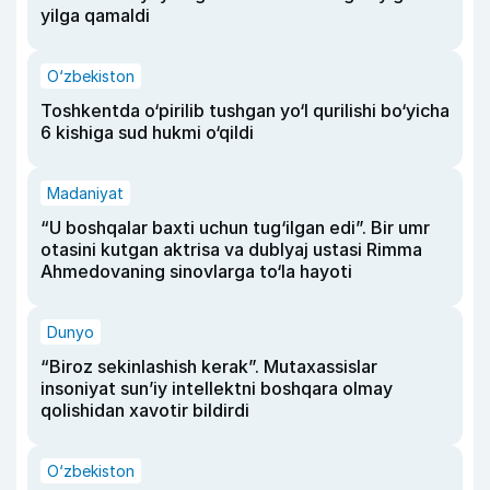
yilga qamaldi
O‘zbekiston
Toshkentda o‘pirilib tushgan yo‘l qurilishi bo‘yicha
6 kishiga sud hukmi o‘qildi
Madaniyat
“U boshqalar baxti uchun tug‘ilgan edi”. Bir umr
otasini kutgan aktrisa va dublyaj ustasi Rimma
Ahmedovaning sinovlarga to‘la hayoti
Dunyo
“Biroz sekinlashish kerak”. Mutaxassislar
insoniyat sun’iy intellektni boshqara olmay
qolishidan xavotir bildirdi
O‘zbekiston