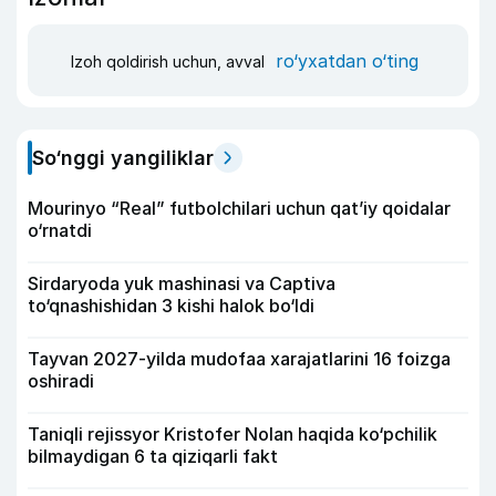
ro‘yxatdan o‘ting
Izoh qoldirish uchun, avval
So‘nggi yangiliklar
Mourinyo “Real” futbolchilari uchun qat’iy qoidalar
o‘rnatdi
Sirdaryoda yuk mashinasi va Captiva
to‘qnashishidan 3 kishi halok bo‘ldi
Tayvan 2027-yilda mudofaa xarajatlarini 16 foizga
oshiradi
Taniqli rejissyor Kristofer Nolan haqida ko‘pchilik
bilmaydigan 6 ta qiziqarli fakt