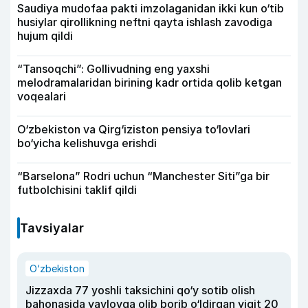
Saudiya mudofaa pakti imzolaganidan ikki kun o‘tib
husiylar qirollikning neftni qayta ishlash zavodiga
hujum qildi
“Tansoqchi”: Gollivudning eng yaxshi
melodramalaridan birining kadr ortida qolib ketgan
voqealari
O‘zbekiston va Qirg‘iziston pensiya to‘lovlari
bo‘yicha kelishuvga erishdi
“Barselona” Rodri uchun “Manchester Siti”ga bir
futbolchisini taklif qildi
Tavsiyalar
O‘zbekiston
Jizzaxda 77 yoshli taksichini qo‘y sotib olish
bahonasida yaylovga olib borib o‘ldirgan yigit 20