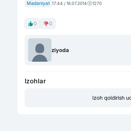
Madaniyat
17:44 / 16.07.2014
1270
0
0
ziyoda
Izohlar
Izoh qoldirish 