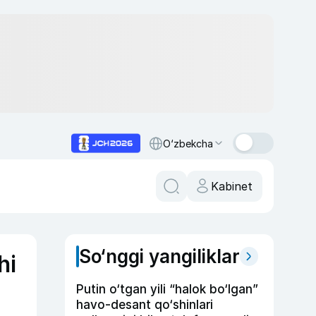
O‘zbekcha
Kabinet
So‘nggi yangiliklar
hi
Putin o‘tgan yili “halok bo‘lgan”
havo-desant qo‘shinlari