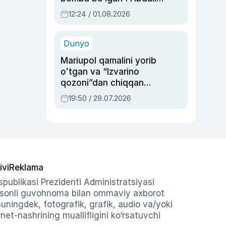
Oripovni siyosiy
12:24 / 01.08.2026
ayblovlardan asrab
qolgan voqea
Dunyo
Mariupol qamalini yorib
oʻtgan va “Izvarino
qozoni”dan chiqqan
qahramon — Ukraina
19:50 / 29.07.2026
armiyasi bosh
qoʻmondoni Drapatiy
haqida
ivi
Reklama
publikasi Prezidenti Administratsiyasi
-sonli guvohnoma bilan ommaviy axborot
shuningdek, fotografik, grafik, audio va/yoki
et-nashrining muallifligini ko‘rsatuvchi