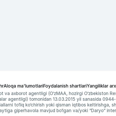
hr
Aloqa ma'lumotlari
Foydalanish shartlari
Yangiliklar arx
t va axborot agentligi (O‘zMAA, hozirgi O‘zbekiston Res
ar agentligi) tomonidan 13.03.2015 yil sanasida 0944
allarni to‘liq ko‘chirish yoki qisman iqtibos keltirishga, 
ytiga giperhavola mavjud bo‘lgan va/yoki “Daryo” intern