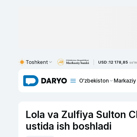
Toshkent
USD :
12 178,85
so'm
O‘zbekiston
Markaziy
Lola va Zulfiya Sulton C
ustida ish boshladi