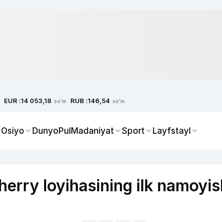
EUR :
RUB :
14 053,18
146,54
so'm
so'm
 Osiyo
Dunyo
Pul
Madaniyat
Sport
Layfstayl
herry loyihasining ilk namoyis