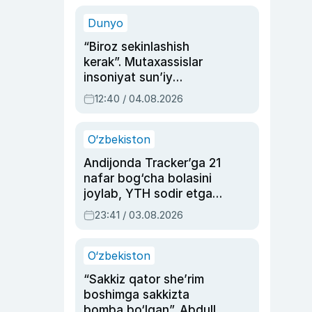
sinovlarga to‘la hayoti
Dunyo
“Biroz sekinlashish
kerak”. Mutaxassislar
insoniyat sun’iy
intellektni boshqara
12:40 / 04.08.2026
olmay qolishidan xavotir
bildirdi
O‘zbekiston
Andijonda Tracker’ga 21
nafar bog‘cha bolasini
joylab, YTH sodir etgan
ayolga sud hukmi o‘qildi
23:41 / 03.08.2026
O‘zbekiston
“Sakkiz qator she’rim
boshimga sakkizta
bomba bo‘lgan”. Abdulla