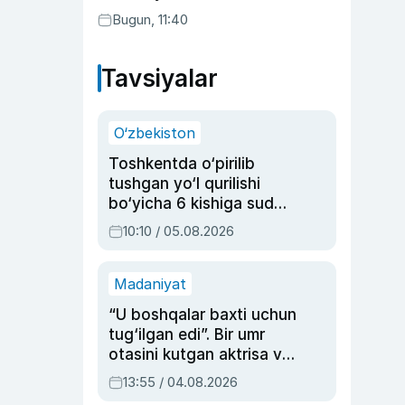
Bugun, 11:40
Tavsiyalar
O‘zbekiston
Toshkentda o‘pirilib
tushgan yo‘l qurilishi
bo‘yicha 6 kishiga sud
hukmi o‘qildi
10:10 / 05.08.2026
Madaniyat
“U boshqalar baxti uchun
tug‘ilgan edi”. Bir umr
otasini kutgan aktrisa va
dublyaj ustasi Rimma
13:55 / 04.08.2026
Ahmedovaning