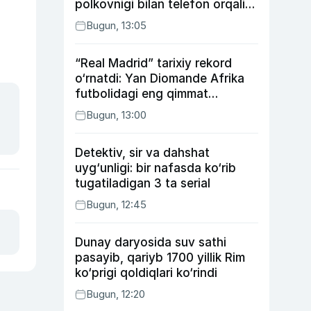
polkovnigi bilan telefon orqali
suhbatlashdi
Bugun, 13:05
“Real Madrid” tarixiy rekord
o‘rnatdi: Yan Diomande Afrika
futbolidagi eng qimmat
transferga aylandi
Bugun, 13:00
Detektiv, sir va dahshat
uyg‘unligi: bir nafasda ko‘rib
tugatiladigan 3 ta serial
Bugun, 12:45
Dunay daryosida suv sathi
pasayib, qariyb 1700 yillik Rim
ko‘prigi qoldiqlari ko‘rindi
Bugun, 12:20