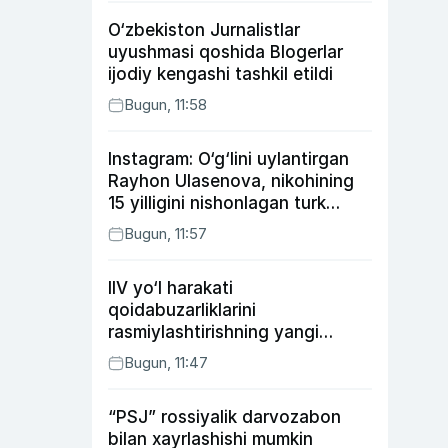
O‘zbekiston Jurnalistlar
uyushmasi qoshida Blogerlar
ijodiy kengashi tashkil etildi
Bugun, 11:58
Instagram: O‘g‘lini uylantirgan
Rayhon Ulasenova, nikohining
15 yilligini nishonlagan turk
aktyorlari va Kamelot qasriga
Bugun, 11:57
sayohat qilgan Zebo Rahimova
IIV yo‘l harakati
qoidabuzarliklarini
rasmiylashtirishning yangi
tartibini taklif qildi
Bugun, 11:47
“PSJ” rossiyalik darvozabon
bilan xayrlashishi mumkin