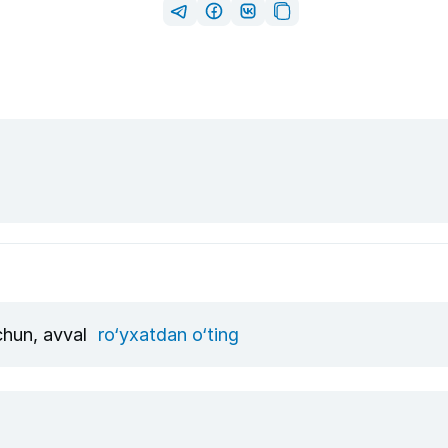
uchun, avval
ro‘yxatdan o‘ting