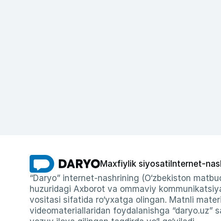
Maxfiylik siyosati
Internet-nas
“Daryo” internet-nashrining (O‘zbekiston matbuo
huzuridagi Axborot va ommaviy kommunikatsiyal
vositasi sifatida ro‘yxatga olingan. Matnli materi
videomateriallaridan foydalanishga “daryo.uz” sa